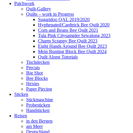
Patchwork
Quilt-Gallery
Quilts – work in Progress
Sugaridoo QAL 2019/2020
Hyphenated/Cardtrick Bee Quilt 2020
Corn and Beans Bee Quilt 2021
Tula Pink Citysampler Sewalong 2023
Charm Scrappy Bee Quilt 2023
Eight Hands Around Bee Quilt 2023
Mein Bunting Block Bee Quilt 2024
Quilt Along Tutorials
Tischdecken
Precuts
Big Shot
Bee Blocks
Hexies
Paper Piecing
Sticken
Stickmaschine
Probesticken
Handsticken
Reisen
in den Bergen
am Meer
Deutschland