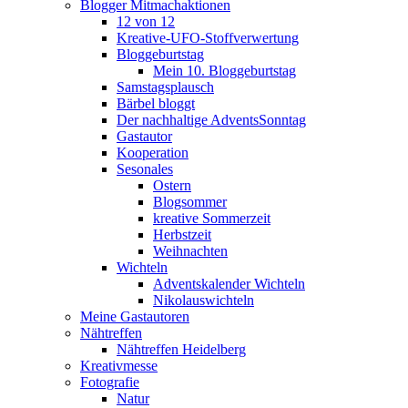
Blogger Mitmachaktionen
12 von 12
Kreative-UFO-Stoffverwertung
Bloggeburtstag
Mein 10. Bloggeburtstag
Samstagsplausch
Bärbel bloggt
Der nachhaltige AdventsSonntag
Gastautor
Kooperation
Sesonales
Ostern
Blogsommer
kreative Sommerzeit
Herbstzeit
Weihnachten
Wichteln
Adventskalender Wichteln
Nikolauswichteln
Meine Gastautoren
Nähtreffen
Nähtreffen Heidelberg
Kreativmesse
Fotografie
Natur