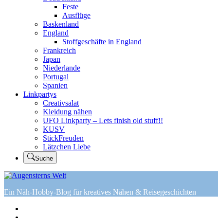
Feste
Ausflüge
Baskenland
England
Stoffgeschäfte in England
Frankreich
Japan
Niederlande
Portugal
Spanien
Linkpartys
Creativsalat
Kleidung nähen
UFO Linkparty – Lets finish old stuff!!
KUSV
StickFreuden
Lätzchen Liebe
Suche
Ein Näh-Hobby-Blog für kreatives Nähen & Reisegeschichten
Home
Tutorials