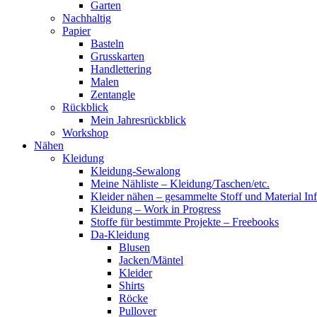
Garten
Nachhaltig
Papier
Basteln
Grusskarten
Handlettering
Malen
Zentangle
Rückblick
Mein Jahresrückblick
Workshop
Nähen
Kleidung
Kleidung-Sewalong
Meine Nähliste – Kleidung/Taschen/etc.
Kleider nähen – gesammelte Stoff und Material In
Kleidung – Work in Progress
Stoffe für bestimmte Projekte – Freebooks
Da-Kleidung
Blusen
Jacken/Mäntel
Kleider
Shirts
Röcke
Pullover