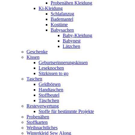
Probenähen Kleidung
Ki-Kleidung
Schlafanzug
Bademantel
Kostüme
Babysachen
Baby-Kleidung
Babynest
Lätzchen
Geschenke
Kissen
Geburtserinnerungskissen
Leseknochen
Sitzkissen to go
Taschen
Geldbörsen
Handtaschen
Stoffbeutel
Täschchen
Resteverwertung
Stoffe für bestimmte Projekte
Probenähen
Stoffkarten
Weihnachtliches
Winterkleid Sew Along