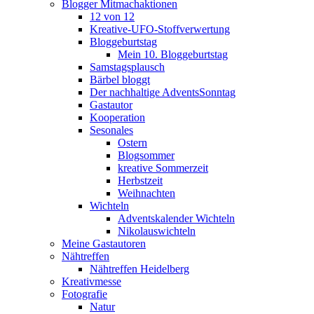
Blogger Mitmachaktionen
12 von 12
Kreative-UFO-Stoffverwertung
Bloggeburtstag
Mein 10. Bloggeburtstag
Samstagsplausch
Bärbel bloggt
Der nachhaltige AdventsSonntag
Gastautor
Kooperation
Sesonales
Ostern
Blogsommer
kreative Sommerzeit
Herbstzeit
Weihnachten
Wichteln
Adventskalender Wichteln
Nikolauswichteln
Meine Gastautoren
Nähtreffen
Nähtreffen Heidelberg
Kreativmesse
Fotografie
Natur