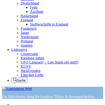
Deutschland
Feste
Ausflüge
Baskenland
England
Stoffgeschäfte in England
Frankreich
Japan
Niederlande
Portugal
Spanien
Linkpartys
Creativsalat
Kleidung nähen
UFO Linkparty – Lets finish old stuff!!
KUSV
StickFreuden
Lätzchen Liebe
Suche
Ein Näh-Hobby-Blog für kreatives Nähen & Reisegeschichten
Home