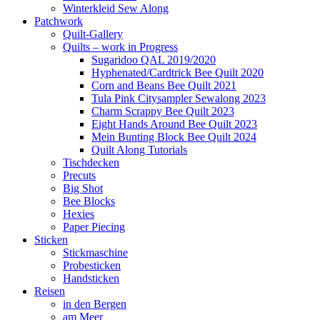
Winterkleid Sew Along
Patchwork
Quilt-Gallery
Quilts – work in Progress
Sugaridoo QAL 2019/2020
Hyphenated/Cardtrick Bee Quilt 2020
Corn and Beans Bee Quilt 2021
Tula Pink Citysampler Sewalong 2023
Charm Scrappy Bee Quilt 2023
Eight Hands Around Bee Quilt 2023
Mein Bunting Block Bee Quilt 2024
Quilt Along Tutorials
Tischdecken
Precuts
Big Shot
Bee Blocks
Hexies
Paper Piecing
Sticken
Stickmaschine
Probesticken
Handsticken
Reisen
in den Bergen
am Meer