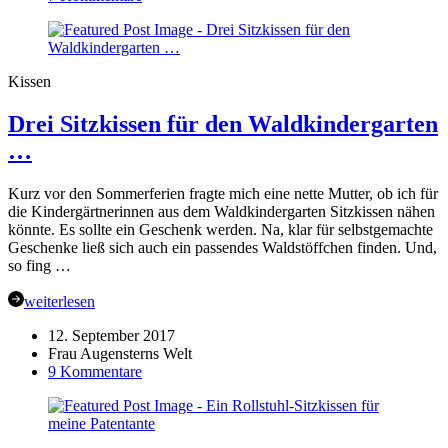
DIY
„Sitzkissen
to
Go“
Kissen
|
Schritt
Drei Sitzkissen für den Waldkindergarten
für
Schritt
…
Anleitung
Kurz vor den Sommerferien fragte mich eine nette Mutter, ob ich für
die Kindergärtnerinnen aus dem Waldkindergarten Sitzkissen nähen
könnte. Es sollte ein Geschenk werden. Na, klar für selbstgemachte
Geschenke ließ sich auch ein passendes Waldstöffchen finden. Und,
so fing …
weiterlesen
12. September 2017
Frau Augensterns Welt
zu
9 Kommentare
Drei
Sitzkissen
für
den