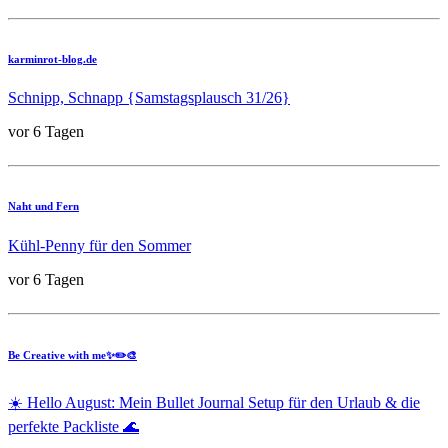
karminrot-blog.de
Schnipp, Schnapp {Samstagsplausch 31/26}
vor 6 Tagen
Naht und Fern
Kühl-Penny für den Sommer
vor 6 Tagen
Be Creative with me✨✏️🎨
☀️ Hello August: Mein Bullet Journal Setup für den Urlaub & die
perfekte Packliste 🌊