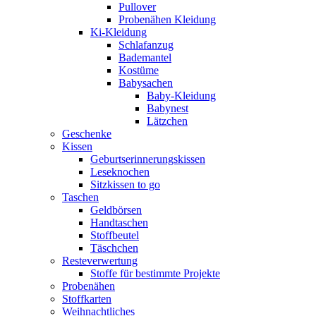
Pullover
Probenähen Kleidung
Ki-Kleidung
Schlafanzug
Bademantel
Kostüme
Babysachen
Baby-Kleidung
Babynest
Lätzchen
Geschenke
Kissen
Geburtserinnerungskissen
Leseknochen
Sitzkissen to go
Taschen
Geldbörsen
Handtaschen
Stoffbeutel
Täschchen
Resteverwertung
Stoffe für bestimmte Projekte
Probenähen
Stoffkarten
Weihnachtliches