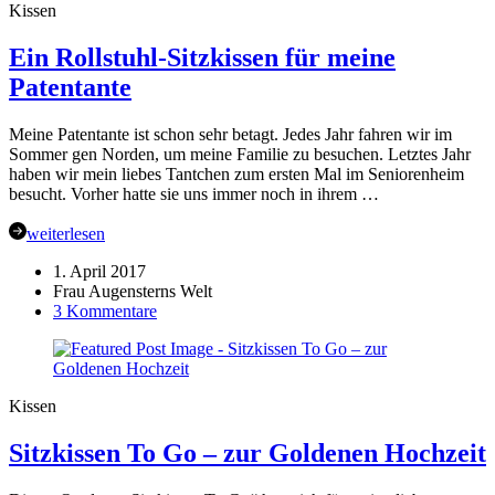
Kissen
Waldkindergarten
…
Ein Rollstuhl-Sitzkissen für meine
Patentante
Meine Patentante ist schon sehr betagt. Jedes Jahr fahren wir im
Sommer gen Norden, um meine Familie zu besuchen. Letztes Jahr
haben wir mein liebes Tantchen zum ersten Mal im Seniorenheim
besucht. Vorher hatte sie uns immer noch in ihrem …
weiterlesen
1. April 2017
Frau Augensterns Welt
zu
3 Kommentare
Ein
Rollstuhl-
Sitzkissen
für
Kissen
meine
Patentante
Sitzkissen To Go – zur Goldenen Hochzeit