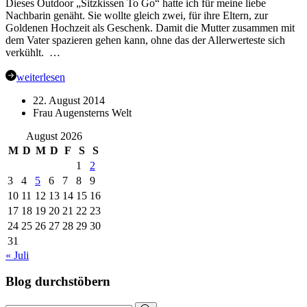
Dieses Outdoor „Sitzkissen To Go“ hatte ich für meine liebe
Nachbarin genäht. Sie wollte gleich zwei, für ihre Eltern, zur
Goldenen Hochzeit als Geschenk. Damit die Mutter zusammen mit
dem Vater spazieren gehen kann, ohne das der Allerwerteste sich
verkühlt. …
weiterlesen
22. August 2014
Frau Augensterns Welt
August 2026
M
D
M
D
F
S
S
1
2
3
4
5
6
7
8
9
10
11
12
13
14
15
16
17
18
19
20
21
22
23
24
25
26
27
28
29
30
31
« Juli
Blog durchstöbern