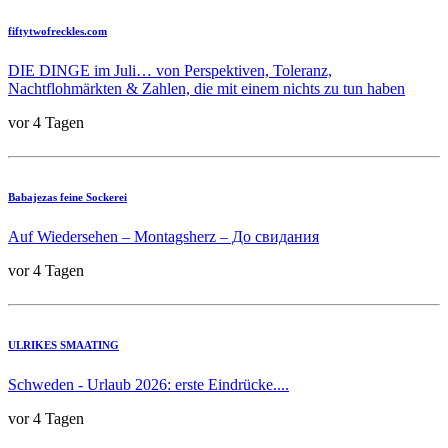
fiftytwofreckles.com
DIE DINGE im Juli… von Perspektiven, Toleranz,
Nachtflohmärkten & Zahlen, die mit einem nichts zu tun haben
vor 4 Tagen
Babajezas feine Sockerei
Auf Wiedersehen – Montagsherz – До свидания
vor 4 Tagen
ULRIKES SMAATING
Schweden - Urlaub 2026: erste Eindrücke....
vor 4 Tagen