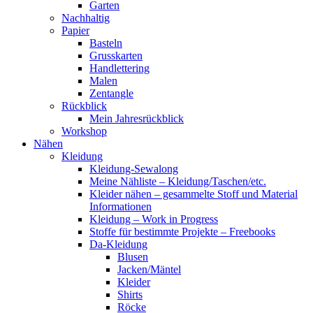
Garten
Nachhaltig
Papier
Basteln
Grusskarten
Handlettering
Malen
Zentangle
Rückblick
Mein Jahresrückblick
Workshop
Nähen
Kleidung
Kleidung-Sewalong
Meine Nähliste – Kleidung/Taschen/etc.
Kleider nähen – gesammelte Stoff und Material
Informationen
Kleidung – Work in Progress
Stoffe für bestimmte Projekte – Freebooks
Da-Kleidung
Blusen
Jacken/Mäntel
Kleider
Shirts
Röcke