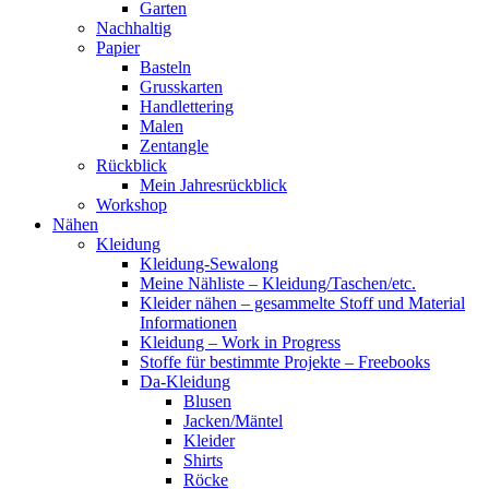
Garten
Nachhaltig
Papier
Basteln
Grusskarten
Handlettering
Malen
Zentangle
Rückblick
Mein Jahresrückblick
Workshop
Nähen
Kleidung
Kleidung-Sewalong
Meine Nähliste – Kleidung/Taschen/etc.
Kleider nähen – gesammelte Stoff und Material
Informationen
Kleidung – Work in Progress
Stoffe für bestimmte Projekte – Freebooks
Da-Kleidung
Blusen
Jacken/Mäntel
Kleider
Shirts
Röcke