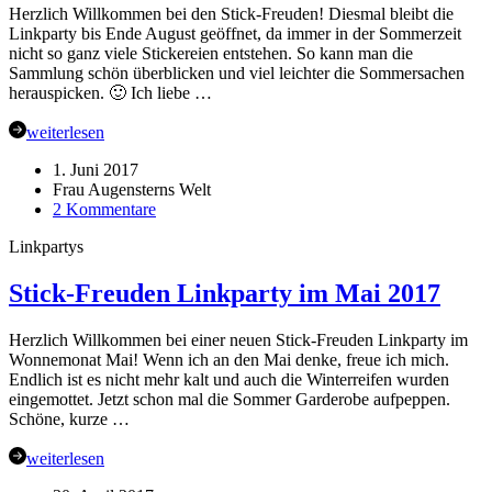
Herzlich Willkommen bei den Stick-Freuden! Diesmal bleibt die
Linkparty bis Ende August geöffnet, da immer in der Sommerzeit
nicht so ganz viele Stickereien entstehen. So kann man die
Sammlung schön überblicken und viel leichter die Sommersachen
herauspicken. 🙂 Ich liebe …
weiterlesen
1. Juni 2017
Frau Augensterns Welt
zu
2 Kommentare
Stick-
Linkpartys
Freuden
Linkparty
im
Stick-Freuden Linkparty im Mai 2017
Juni
–
Herzlich Willkommen bei einer neuen Stick-Freuden Linkparty im
August
Wonnemonat Mai! Wenn ich an den Mai denke, freue ich mich.
2017
Endlich ist es nicht mehr kalt und auch die Winterreifen wurden
eingemottet. Jetzt schon mal die Sommer Garderobe aufpeppen.
Schöne, kurze …
weiterlesen