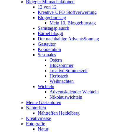
Blogger Mitmachaktionen
12 von 12
Kreative-UFO-Stoffverwertung
Bloggeburtstag
Mein 10. Bloggeburtstag
Samstagsplausch
Bärbel bloggt
Der nachhaltige AdventsSonntag
Gastautor
Kooperation
Sesonales
Ostern
Blogsommer
kreative Sommerzeit
Herbstzeit
Weihnachten
Wichteln
Adventskalender Wichteln
Nikolauswichteln
Meine Gastautoren
Nähtreffen
Nähtreffen Heidelberg
Kreativmesse
Fotografie
Natur