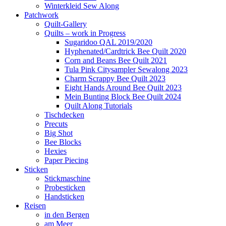
Winterkleid Sew Along
Patchwork
Quilt-Gallery
Quilts – work in Progress
Sugaridoo QAL 2019/2020
Hyphenated/Cardtrick Bee Quilt 2020
Corn and Beans Bee Quilt 2021
Tula Pink Citysampler Sewalong 2023
Charm Scrappy Bee Quilt 2023
Eight Hands Around Bee Quilt 2023
Mein Bunting Block Bee Quilt 2024
Quilt Along Tutorials
Tischdecken
Precuts
Big Shot
Bee Blocks
Hexies
Paper Piecing
Sticken
Stickmaschine
Probesticken
Handsticken
Reisen
in den Bergen
am Meer