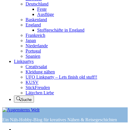
Deutschland
Feste
Ausflüge
Baskenland
England
Stoffgeschäfte in England
Frankreich
Japan
Niederlande
Portugal
Spanien
Linkpartys
Creativsalat
Kleidung nähen
UFO Linkparty – Lets finish old stuff!!
KUSV
StickFreuden
Lätzchen Liebe
Suche
Ein Näh-Hobby-Blog für kreatives Nähen & Reisegeschichten
Home