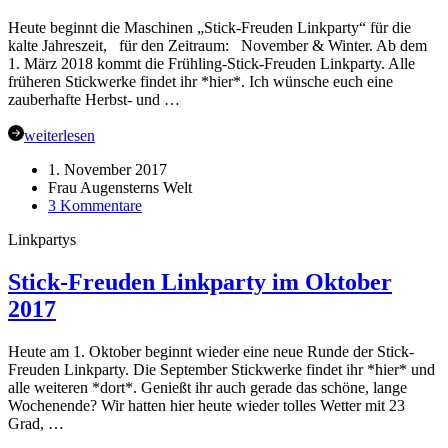
Heute beginnt die Maschinen „Stick-Freuden Linkparty“ für die
kalte Jahreszeit, für den Zeitraum: November & Winter. Ab dem
1. März 2018 kommt die Frühling-Stick-Freuden Linkparty. Alle
früheren Stickwerke findet ihr *hier*. Ich wünsche euch eine
zauberhafte Herbst- und …
weiterlesen
1. November 2017
Frau Augensterns Welt
zu
3 Kommentare
Stick-
Linkpartys
Freuden
Linkparty
Nov-
Stick-Freuden Linkparty im Oktober
Feb.
2017
2017/18
Heute am 1. Oktober beginnt wieder eine neue Runde der Stick-
Freuden Linkparty. Die September Stickwerke findet ihr *hier* und
alle weiteren *dort*. Genießt ihr auch gerade das schöne, lange
Wochenende? Wir hatten hier heute wieder tolles Wetter mit 23
Grad, …