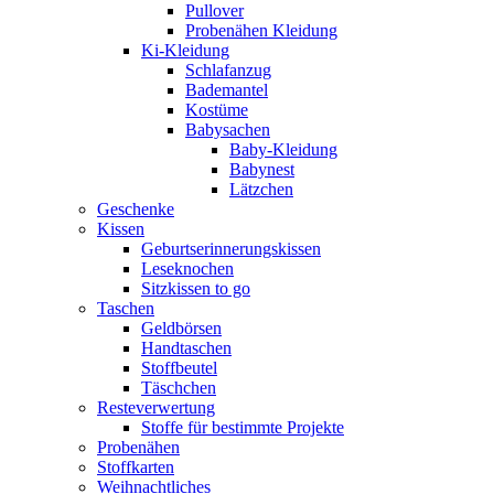
Pullover
Probenähen Kleidung
Ki-Kleidung
Schlafanzug
Bademantel
Kostüme
Babysachen
Baby-Kleidung
Babynest
Lätzchen
Geschenke
Kissen
Geburtserinnerungskissen
Leseknochen
Sitzkissen to go
Taschen
Geldbörsen
Handtaschen
Stoffbeutel
Täschchen
Resteverwertung
Stoffe für bestimmte Projekte
Probenähen
Stoffkarten
Weihnachtliches