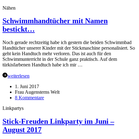
Freuden
Nähen
Linkparty
im
Schwimmhandtücher mit Namen
September
2017
bestickt…
Noch gerade rechtzeitig habe ich gestern die beiden Schwimmbad
Handtücher unserer Kinder mit der Stickmaschine personalisiert. So
geht kein Handtuch mehr verloren. Das ist auch für den
Schwimmunterricht in der Schule ganz praktisch. Auf dem
türkisfarbenen Handtuch habe ich mir …
weiterlesen
1. Juni 2017
Frau Augensterns Welt
zu
8 Kommentare
Schwimmhandtücher
Linkpartys
mit
Namen
bestickt…
Stick-Freuden Linkparty im Juni –
August 2017