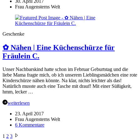
30. April 2017
Frau Augensterns Welt
Geschenke
✿ Nähen | Eine Küchenschürze für
Fräulein C.
Unser Nachbarskind hatte schon im Februar Geburtstag und die
liebe Mama fragte mich, ob ich unserem Lieblingsmädchen eine rote
Kinderschürze nähen könnte. Na klar, nichts leichter als das!
Natürlich musste auch eine Tasche mit drauf! Mit einer Süßigkeit,
hmm, lecker …
weiterlesen
23. April 2017
Frau Augensterns Welt
zu
6 Kommentare
✿
Seitennummerierung
1
2
3
Nähen