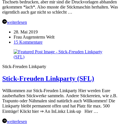
Tischsets bedrucken, aber mir sind die Druckvorlagen abhanden
gekommen *lach*. Also musste die Stickmaschin herhalten. Was
eigentlich auch gar nicht so schlecht …
weiterlesen
28. Mai 2019
Frau Augensterns Welt
zu
15 Kommentare
Die
Kreative
Sommerzeit
…
Stick-Freuden Linkparty
Tischsets
besticken
Stick-Freuden Linkparty (SFL)
–
DIY
Willkommen zur Stick-Freuden Linkparty Hier werden Eure
zauberhaften Stickwerke sammeln. Andere Stickereien, wie z.B.
Trapunto oder Nähmalen sind natürlich auch Willkommen! Die
Linkparty bleibt permanent offen und hat Platz für max. 500
Einträge! Klickt hier ⇒ An InLinkz Link-up Hier …
weiterlesen