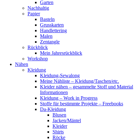
Garten
Nachhaltig
Papier
Basteln
Grusskarten
Handlettering
Malen
Zentangle
Rückblick
Mein Jahresrückblick
Workshop
Nähen
Kleidung
Kleidung-Sewalong
Meine Nähliste – Kleidung/Taschen/etc.
Kleider nähen – gesammelte Stoff und Material
Informationen
Kleidung – Work in Progress
Stoffe für bestimmte Projekte – Freebooks
Da-Kleidung
Blusen
Jacken/Mäntel
Kleider
Shirts
Röcke