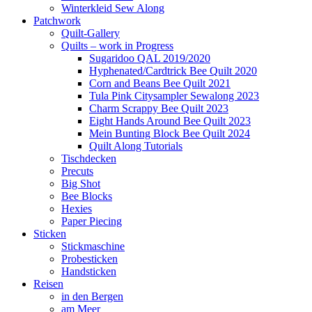
Winterkleid Sew Along
Patchwork
Quilt-Gallery
Quilts – work in Progress
Sugaridoo QAL 2019/2020
Hyphenated/Cardtrick Bee Quilt 2020
Corn and Beans Bee Quilt 2021
Tula Pink Citysampler Sewalong 2023
Charm Scrappy Bee Quilt 2023
Eight Hands Around Bee Quilt 2023
Mein Bunting Block Bee Quilt 2024
Quilt Along Tutorials
Tischdecken
Precuts
Big Shot
Bee Blocks
Hexies
Paper Piecing
Sticken
Stickmaschine
Probesticken
Handsticken
Reisen
in den Bergen
am Meer