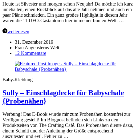
Heute ist Silvester und morgen schon Neujahr! Da möchte ich kurz
innehalten, einen Rückblick auf das alte Jahr nehmen und auch ein
paar Pläne schmieden. Ein ganz großes Highlight in diesem Jahr
waren die 11 UFO-Gastautoren hier in meiner bunten Welt. …
weiterlesen
31. Dezember 2019
Frau Augensterns Welt
zu
12 Kommentare
Jahresrückblick
2019
und
die
Baby-Kleidung
Sicht
nach
Sully – Einschlagdecke für Babyschale
vorn
…
{Probenähen}
Werbung! Das E-Book wurde mir zum Probenähen kostenfrei zur
Verfügung gestellt! Im Blogpost befinden sich Links zu den
Produktseiten von The Crafting Café. Das Probenähen diente dazu,
einem Schnitt und der Anleitung der Größe entsprechend
auszutesten und evtl. Fehler zu …