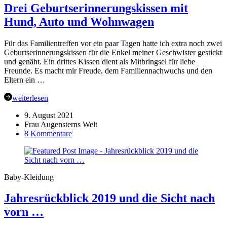
Drei Geburtserinnerungskissen mit
Ausflug
nach
Hund, Auto und Wohnwagen
Frankfurt
am
Main
Für das Familientreffen vor ein paar Tagen hatte ich extra noch zwei
Geburtserinnerungskissen für die Enkel meiner Geschwister gestickt
und genäht. Ein drittes Kissen dient als Mitbringsel für liebe
Freunde. Es macht mir Freude, dem Familiennachwuchs und den
Eltern ein …
weiterlesen
9. August 2021
Frau Augensterns Welt
zu
8 Kommentare
Drei
Geburtserinnerungskissen
mit
Hund,
Baby-Kleidung
Auto
und
Jahresrückblick 2019 und die Sicht nach
Wohnwagen
vorn …