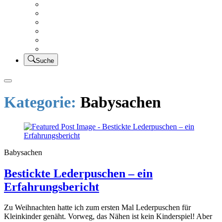
Creativsalat
Kleidung nähen
UFO Linkparty – Lets finish old stuff!!
KUSV
StickFreuden
Lätzchen Liebe
Suche
Kategorie:
Babysachen
Babysachen
Bestickte Lederpuschen – ein
Erfahrungsbericht
Zu Weihnachten hatte ich zum ersten Mal Lederpuschen für
Kleinkinder genäht. Vorweg, das Nähen ist kein Kinderspiel! Aber