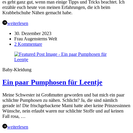
es geht ganz gut, wenn man einige Tipps und Tricks beachtet. Ich
erzähle euch heute von meinen Erfahrungen, die ich beim
Krabbelschuhe Nähen gemacht habe.
weiterlesen
30. Dezember 2023
Frau Augensterns Welt
zu
2 Kommentare
Bestickte
Lederpuschen
–
ein
Baby-Kleidung
Erfahrungsbericht
Ein paar Pumphosen für Leentje
Meine Schwester ist Großmutter geworden und bat mich ein paar
schlichte Pumphosen zu nähen. Schlicht? Ja, die sind nämlich
gerade in! Die frischgebackene Mami hatte aber keine Prinzessinnen
Wünsche, nein erlaubt waren nur schlichte Stoffe und auf keinen
Fall rosa, …
weiterlesen