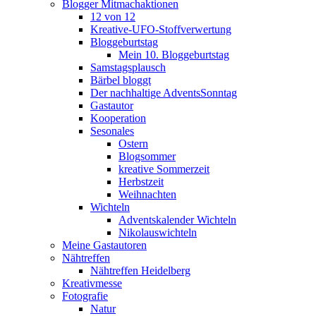
Blogger Mitmachaktionen
12 von 12
Kreative-UFO-Stoffverwertung
Bloggeburtstag
Mein 10. Bloggeburtstag
Samstagsplausch
Bärbel bloggt
Der nachhaltige AdventsSonntag
Gastautor
Kooperation
Sesonales
Ostern
Blogsommer
kreative Sommerzeit
Herbstzeit
Weihnachten
Wichteln
Adventskalender Wichteln
Nikolauswichteln
Meine Gastautoren
Nähtreffen
Nähtreffen Heidelberg
Kreativmesse
Fotografie
Natur