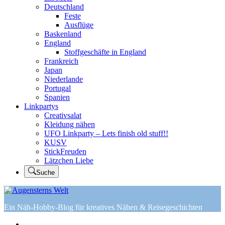
Deutschland
Feste
Ausflüge
Baskenland
England
Stoffgeschäfte in England
Frankreich
Japan
Niederlande
Portugal
Spanien
Linkpartys
Creativsalat
Kleidung nähen
UFO Linkparty – Lets finish old stuff!!
KUSV
StickFreuden
Lätzchen Liebe
Suche
Ein Näh-Hobby-Blog für kreatives Nähen & Reisegeschichten
Home