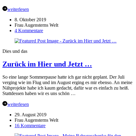
weiterlesen
8. Oktober 2019
Frau Augensterns Welt
zu
4 Kommentare
Sully
–
Einschlagdecke
Dies und das
für
Babyschale
Zurück im Hier und Jetzt …
{Probenähen}
So eine lange Sommerpause hatte ich gar nicht geplant. Der Juli
verging wie im Flug und im August erging es mir ebenso. An meine
Nähprojekte habe ich kaum gedacht, dafür war es einfach zu heiß.
Stattdessen haben wir es uns schön …
weiterlesen
29. August 2019
Frau Augensterns Welt
zu
16 Kommentare
Zurück