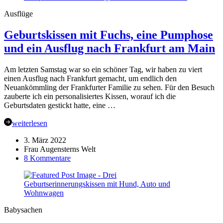
–
Ausflüge
NähHD
Vol.
Geburtskissen mit Fuchs, eine Pumphose
9
und ein Ausflug nach Frankfurt am Main
Am letzten Samstag war so ein schöner Tag, wir haben zu viert
einen Ausflug nach Frankfurt gemacht, um endlich den
Neuankömmling der Frankfurter Familie zu sehen. Für den Besuch
zauberte ich ein personalisiertes Kissen, worauf ich die
Geburtsdaten gestickt hatte, eine …
weiterlesen
3. März 2022
Frau Augensterns Welt
zu
8 Kommentare
Geburtskissen
mit
Fuchs,
eine
Pumphose
Babysachen
und
ein