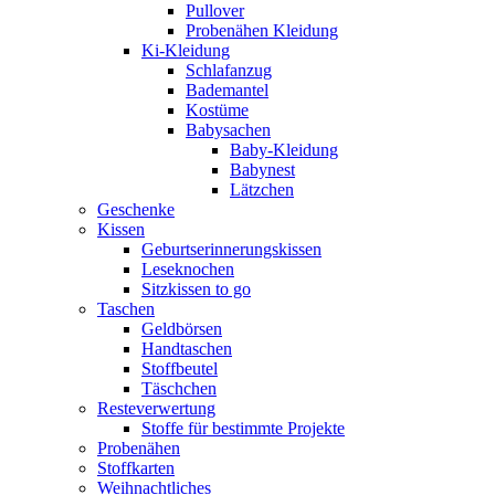
Pullover
Probenähen Kleidung
Ki-Kleidung
Schlafanzug
Bademantel
Kostüme
Babysachen
Baby-Kleidung
Babynest
Lätzchen
Geschenke
Kissen
Geburtserinnerungskissen
Leseknochen
Sitzkissen to go
Taschen
Geldbörsen
Handtaschen
Stoffbeutel
Täschchen
Resteverwertung
Stoffe für bestimmte Projekte
Probenähen
Stoffkarten
Weihnachtliches