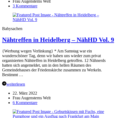
Frau Augensterns Welt
zu
3 Kommentare
BABYKLEIDUNG
SEWALONG
–
Die
Babysachen
genähten
Babysachen
Nähtreffen in Heidelberg – NähHD Vol. 9
für
die
Geburtsklinik
{Werbung wegen Verlinkung} * Am Samstag war ein
Lutsk
wunderschöner Tag, denn wir haben uns wieder zum privat
organisierten Nähtreffen in Heidelberg getroffen. 12 Nähnerds
hatten sich angemeldet, um in den hellen Räumen des
Gemeindehauses der Friedenskirche zusammen zu Werkeln.
Bestimmt …
weiterlesen
22. März 2022
Frau Augensterns Welt
zu
6 Kommentare
Nähtreffen
in
Heidelberg