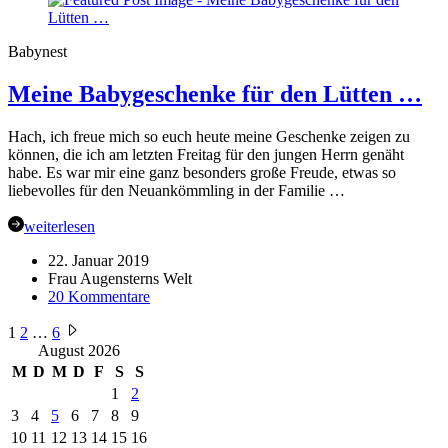
im
Hier
und
Babynest
Jetzt
…
Meine Babygeschenke für den Lütten …
Hach, ich freue mich so euch heute meine Geschenke zeigen zu
können, die ich am letzten Freitag für den jungen Herrn genäht
habe. Es war mir eine ganz besonders große Freude, etwas so
liebevolles für den Neuankömmling in der Familie …
weiterlesen
22. Januar 2019
Frau Augensterns Welt
zu
20 Kommentare
Meine
Seitennummerierung
Babygeschenke
1
2
…
6
für
August 2026
der
den
M
D
M
D
F
S
S
Beiträge
Lütten
1
2
…
3
4
5
6
7
8
9
10
11
12
13
14
15
16