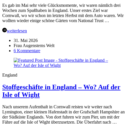
Wünsche
Es gab im Mai sehr viele Glücksmomente, wir waren nämlich drei
Wochen zum Spaßhaben in England. Unser erstes Ziel war
Cornwall, wo wir schon im letzten Herbst mit dem Auto waren. Wir
wollten wieder einige schöne Gärten vom National Trust …
weiterlesen
31. Mai 2026
Frau Augensterns Welt
zu
6 Kommentare
Meine
Glücks-
Momente
im
England
Mai
–
Stoffgeschäfte in England – Wo? Auf der
The
Lost
Isle of Wight
Gardens
of
Heligan
Nach unserem Aufenthalt in Cornwall reisten wir weiter nach
Lymington, einer kleinen Hafenstadt in der Grafschaft Hampshire an
der Südküste Englands. Von dort fuhren wir zum Pier, um mit der
Fähre auf die Isle of Wight überzusetzen. Die Überfahrt nach …