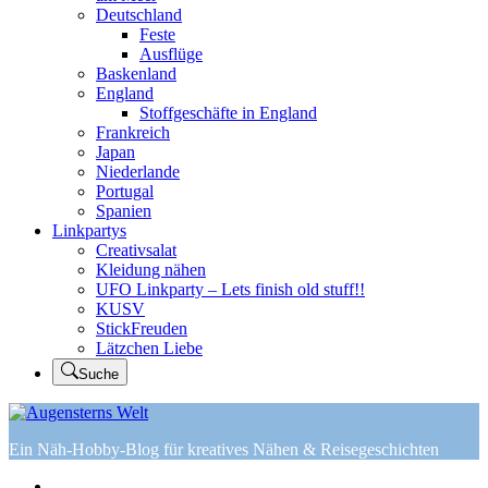
Deutschland
Feste
Ausflüge
Baskenland
England
Stoffgeschäfte in England
Frankreich
Japan
Niederlande
Portugal
Spanien
Linkpartys
Creativsalat
Kleidung nähen
UFO Linkparty – Lets finish old stuff!!
KUSV
StickFreuden
Lätzchen Liebe
Suche
Ein Näh-Hobby-Blog für kreatives Nähen & Reisegeschichten
Home