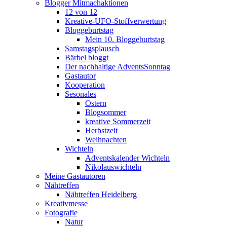
Blogger Mitmachaktionen
12 von 12
Kreative-UFO-Stoffverwertung
Bloggeburtstag
Mein 10. Bloggeburtstag
Samstagsplausch
Bärbel bloggt
Der nachhaltige AdventsSonntag
Gastautor
Kooperation
Sesonales
Ostern
Blogsommer
kreative Sommerzeit
Herbstzeit
Weihnachten
Wichteln
Adventskalender Wichteln
Nikolauswichteln
Meine Gastautoren
Nähtreffen
Nähtreffen Heidelberg
Kreativmesse
Fotografie
Natur