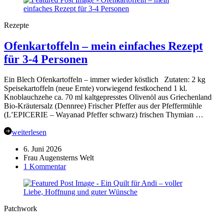
23-
2026
Rezepte
Ofenkartoffeln – mein einfaches Rezept
für 3-4 Personen
Ein Blech Ofenkartoffeln – immer wieder köstlich Zutaten: 2 kg
Speisekartoffeln (neue Ernte) vorwiegend festkochend 1 kl.
Knoblauchzehe ca. 70 ml kaltgepresstes Olivenöl aus Griechenland
Bio-Kräutersalz (Dennree) Frischer Pfeffer aus der Pfeffermühle
(L’EPICERIE – Wayanad Pfeffer schwarz) frischen Thymian …
weiterlesen
6. Juni 2026
Frau Augensterns Welt
zu
1 Kommentar
Ofenkartoffeln
–
mein
einfaches
Patchwork
Rezept
für