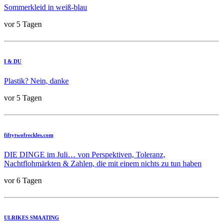
Sommerkleid in weiß-blau
vor 5 Tagen
I & DU
Plastik? Nein, danke
vor 5 Tagen
fiftytwofreckles.com
DIE DINGE im Juli… von Perspektiven, Toleranz,
Nachtflohmärkten & Zahlen, die mit einem nichts zu tun haben
vor 6 Tagen
ULRIKES SMAATING