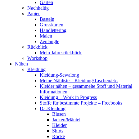
Garten
Nachhaltig
Papier
Basteln
Grusskarten
Handlettering
Malen
Zentangle
Rückblick
Mein Jahresrückblick
Workshop
Nähen
Kleidung
Kleidung-Sewalong
Meine Nähliste – Kleidung/Taschen/etc.
Kleider nähen – gesammelte Stoff und Material
Informationen
Kleidung – Work in Progress
Stoffe für bestimmte Projekte – Freebooks
Da-Kleidung
Blusen
Jacken/Mäntel
Kleider
Shirts
Röcke