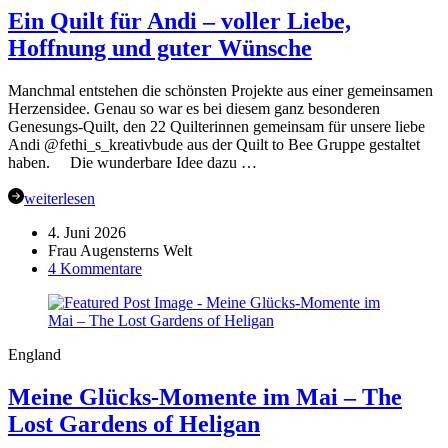
Ein Quilt für Andi – voller Liebe,
3-
4
Hoffnung und guter Wünsche
Personen
Manchmal entstehen die schönsten Projekte aus einer gemeinsamen
Herzensidee. Genau so war es bei diesem ganz besonderen
Genesungs-Quilt, den 22 Quilterinnen gemeinsam für unsere liebe
Andi @fethi_s_kreativbude aus der Quilt to Bee Gruppe gestaltet
haben. Die wunderbare Idee dazu …
weiterlesen
4. Juni 2026
Frau Augensterns Welt
zu
4 Kommentare
Ein
Quilt
für
Andi
England
–
voller
Meine Glücks-Momente im Mai – The
Liebe,
Hoffnung
Lost Gardens of Heligan
und
guter