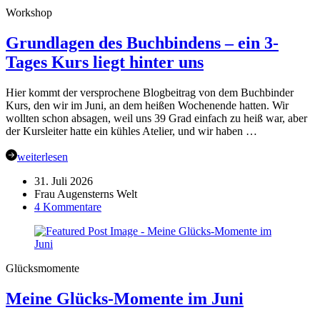
August
Workshop
Grundlagen des Buchbindens – ein 3-
Tages Kurs liegt hinter uns
Hier kommt der versprochene Blogbeitrag von dem Buchbinder
Kurs, den wir im Juni, an dem heißen Wochenende hatten. Wir
wollten schon absagen, weil uns 39 Grad einfach zu heiß war, aber
der Kursleiter hatte ein kühles Atelier, und wir haben …
weiterlesen
31. Juli 2026
Frau Augensterns Welt
zu
4 Kommentare
Grundlagen
des
Buchbindens
–
Glücksmomente
ein
3-
Meine Glücks-Momente im Juni
Tages
Kurs