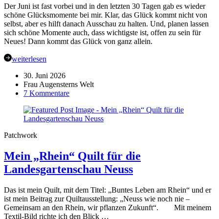
liegt
Der Juni ist fast vorbei und in den letzten 30 Tagen gab es wieder
hinter
schöne Glücksmomente bei mir. Klar, das Glück kommt nicht von
uns
selbst, aber es hilft danach Ausschau zu halten. Und, planen lassen
sich schöne Momente auch, dass wichtigste ist, offen zu sein für
Neues! Dann kommt das Glück von ganz allein.
weiterlesen
30. Juni 2026
Frau Augensterns Welt
zu
7 Kommentare
Meine
Glücks-
Momente
im
Patchwork
Juni
Mein „Rhein“ Quilt für die
Landesgartenschau Neuss
Das ist mein Quilt, mit dem Titel: „Buntes Leben am Rhein“ und er
ist mein Beitrag zur Quiltausstellung: „Neuss wie noch nie –
Gemeinsam an den Rhein, wir pflanzen Zukunft“. Mit meinem
Textil-Bild richte ich den Blick …