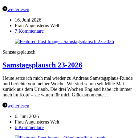
weiterlesen
16. Juni 2026
Frau Augensterns Welt
zu
7 Kommentare
Mein
„Rhein“
Quilt
Samstagsplausch
für
die
Samstagsplausch 23-2026
Landesgartenschau
Neuss
Heute setze ich mich mal wieder zu Andreas Samstagsplaus-Runde
und berichte von meiner Woche. Wir sind schon seit Mitte Mai
zurück aus dem Urlaub. Die drei Wochen England habe ich immer
noch im Kopf – sie waren für mich Glücksmomente …
weiterlesen
6. Juni 2026
Frau Augensterns Welt
zu
6 Kommentare
Samstagsplausch