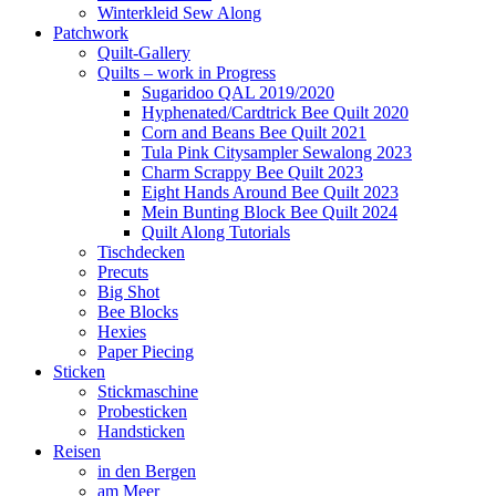
Winterkleid Sew Along
Patchwork
Quilt-Gallery
Quilts – work in Progress
Sugaridoo QAL 2019/2020
Hyphenated/Cardtrick Bee Quilt 2020
Corn and Beans Bee Quilt 2021
Tula Pink Citysampler Sewalong 2023
Charm Scrappy Bee Quilt 2023
Eight Hands Around Bee Quilt 2023
Mein Bunting Block Bee Quilt 2024
Quilt Along Tutorials
Tischdecken
Precuts
Big Shot
Bee Blocks
Hexies
Paper Piecing
Sticken
Stickmaschine
Probesticken
Handsticken
Reisen
in den Bergen
am Meer