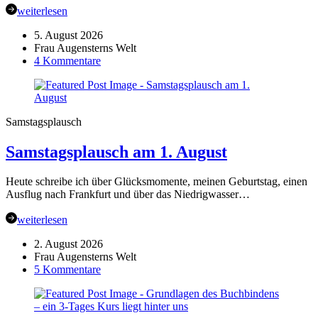
weiterlesen
5. August 2026
Frau Augensterns Welt
zu
4 Kommentare
Workshop:
Bildtransfer
mit
der
Samstagsplausch
Gelli-
Platte
Samstagsplausch am 1. August
auf
Stoff
und
Heute schreibe ich über Glücksmomente, meinen Geburtstag, einen
Papier
Ausflug nach Frankfurt und über das Niedrigwasser…
weiterlesen
2. August 2026
Frau Augensterns Welt
zu
5 Kommentare
Samstagsplausch
am
1.