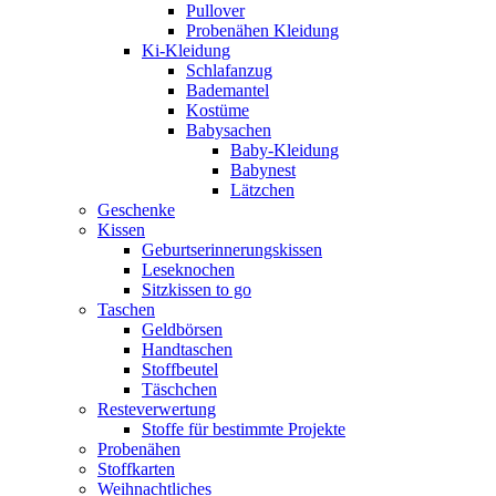
Pullover
Probenähen Kleidung
Ki-Kleidung
Schlafanzug
Bademantel
Kostüme
Babysachen
Baby-Kleidung
Babynest
Lätzchen
Geschenke
Kissen
Geburtserinnerungskissen
Leseknochen
Sitzkissen to go
Taschen
Geldbörsen
Handtaschen
Stoffbeutel
Täschchen
Resteverwertung
Stoffe für bestimmte Projekte
Probenähen
Stoffkarten
Weihnachtliches