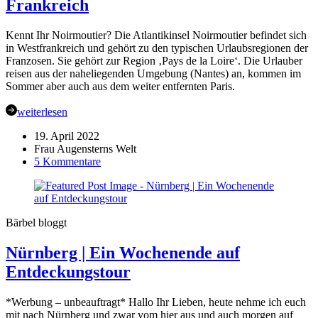
Frankreich
Kennt Ihr Noirmoutier? Die Atlantikinsel Noirmoutier befindet sich
in Westfrankreich und gehört zu den typischen Urlaubsregionen der
Franzosen. Sie gehört zur Region ‚Pays de la Loire‘. Die Urlauber
reisen aus der naheliegenden Umgebung (Nantes) an, kommen im
Sommer aber auch aus dem weiter entfernten Paris.
weiterlesen
19. April 2022
Frau Augensterns Welt
zu
5 Kommentare
Île
de
Noirmoutier
–
Bärbel bloggt
Urlaub
in
Nürnberg | Ein Wochenende auf
Frankreich
Entdeckungstour
*Werbung – unbeauftragt* Hallo Ihr Lieben, heute nehme ich euch
mit nach Nürnberg und zwar vom hier aus und auch morgen auf