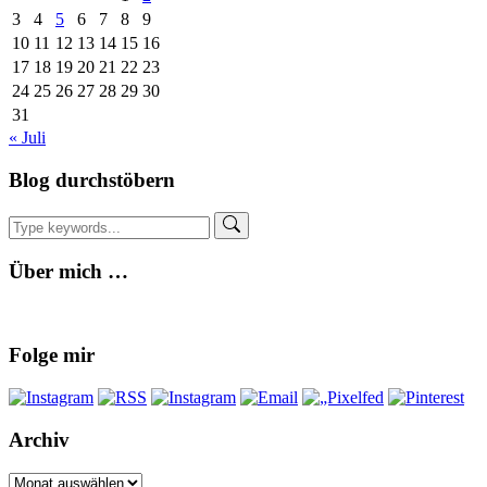
Insel…..
3
4
5
6
7
8
9
Teil
10
11
12
13
14
15
16
1
17
18
19
20
21
22
23
24
25
26
27
28
29
30
31
« Juli
Blog durchstöbern
Über mich …
Folge mir
Archiv
Archiv