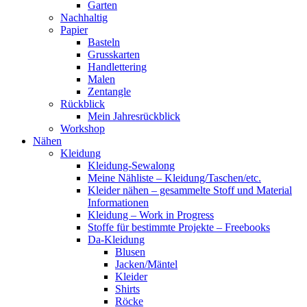
Garten
Nachhaltig
Papier
Basteln
Grusskarten
Handlettering
Malen
Zentangle
Rückblick
Mein Jahresrückblick
Workshop
Nähen
Kleidung
Kleidung-Sewalong
Meine Nähliste – Kleidung/Taschen/etc.
Kleider nähen – gesammelte Stoff und Material
Informationen
Kleidung – Work in Progress
Stoffe für bestimmte Projekte – Freebooks
Da-Kleidung
Blusen
Jacken/Mäntel
Kleider
Shirts
Röcke