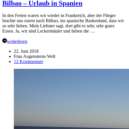
Bilbao – Urlaub in Spanien
In den Ferien waren wir wieder in Frankreich, aber der Flieger
brachte uns zuerst nach Bilbao, ins spanische Baskenland, dass wir
so sehr lieben. Mein Liebster sagt, dort gibt es sehr, sehr gutes
Essen. Ja, wir sind Leckermäuler und lieben die …
weiterlesen
22. Juni 2018
Frau Augensterns Welt
zu
12 Kommentare
Bilbao
–
Urlaub
in
Spanien