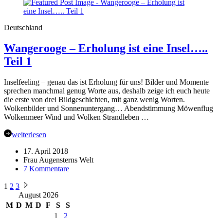
–
Urlaub
in
Deutschland
Frankreich
Wangerooge – Erholung ist eine Insel…..
Teil 1
Inselfeeling – genau das ist Erholung für uns! Bilder und Momente
sprechen manchmal genug Worte aus, deshalb zeige ich euch heute
die erste von drei Bildgeschichten, mit ganz wenig Worten.
Wolkenbilder und Sonnenuntergang… Abendstimmung Möwenflug
Wolkenmeer Wind und Wolken Strandleben …
weiterlesen
17. April 2018
Frau Augensterns Welt
zu
7 Kommentare
Wangerooge
Seitennummerierung
–
1
2
3
Erholung
August 2026
der
ist
M
D
M
D
F
S
S
Beiträge
eine
1
2