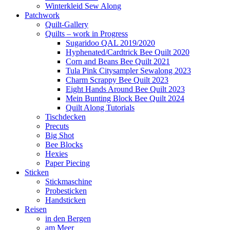
Winterkleid Sew Along
Patchwork
Quilt-Gallery
Quilts – work in Progress
Sugaridoo QAL 2019/2020
Hyphenated/Cardtrick Bee Quilt 2020
Corn and Beans Bee Quilt 2021
Tula Pink Citysampler Sewalong 2023
Charm Scrappy Bee Quilt 2023
Eight Hands Around Bee Quilt 2023
Mein Bunting Block Bee Quilt 2024
Quilt Along Tutorials
Tischdecken
Precuts
Big Shot
Bee Blocks
Hexies
Paper Piecing
Sticken
Stickmaschine
Probesticken
Handsticken
Reisen
in den Bergen
am Meer