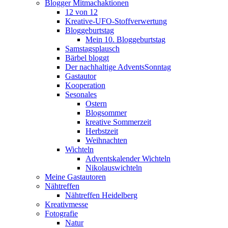
Blogger Mitmachaktionen
12 von 12
Kreative-UFO-Stoffverwertung
Bloggeburtstag
Mein 10. Bloggeburtstag
Samstagsplausch
Bärbel bloggt
Der nachhaltige AdventsSonntag
Gastautor
Kooperation
Sesonales
Ostern
Blogsommer
kreative Sommerzeit
Herbstzeit
Weihnachten
Wichteln
Adventskalender Wichteln
Nikolauswichteln
Meine Gastautoren
Nähtreffen
Nähtreffen Heidelberg
Kreativmesse
Fotografie
Natur