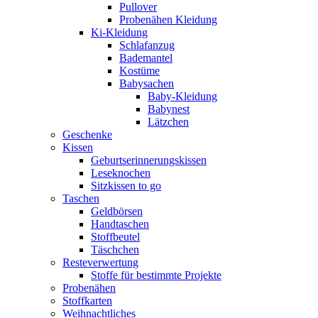
Pullover
Probenähen Kleidung
Ki-Kleidung
Schlafanzug
Bademantel
Kostüme
Babysachen
Baby-Kleidung
Babynest
Lätzchen
Geschenke
Kissen
Geburtserinnerungskissen
Leseknochen
Sitzkissen to go
Taschen
Geldbörsen
Handtaschen
Stoffbeutel
Täschchen
Resteverwertung
Stoffe für bestimmte Projekte
Probenähen
Stoffkarten
Weihnachtliches