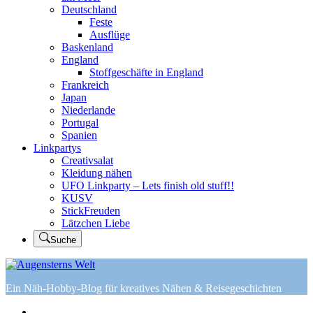
Deutschland
Feste
Ausflüge
Baskenland
England
Stoffgeschäfte in England
Frankreich
Japan
Niederlande
Portugal
Spanien
Linkpartys
Creativsalat
Kleidung nähen
UFO Linkparty – Lets finish old stuff!!
KUSV
StickFreuden
Lätzchen Liebe
Suche
Ein Näh-Hobby-Blog für kreatives Nähen & Reisegeschichten
Home