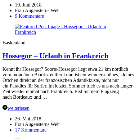
19. Juni 2018
Frau Augensterns Welt
zu
9 Kommentare
Wangerooge
–
Erholung
ist
Baskenland
eine
Insel…..
Hossegor – Urlaub in Frankreich
Teil
2
Kennt ihr Hossegor? Soorts-Hossegor liegt etwa 21 km nördlich
vom mondänen Biarritz entfernt und ist ein wunderschönes, kleines
Örtchen direkt an der französischen Atlantikküste, nicht nur
ein Paradies für Surfer. Im letzten Sommer trieb es uns nach langer
Zeit wieder einmal nach Frankreich. Erst mit dem Flugzeug
nach Bordeaux und …
weiterlesen
26. Mai 2018
Frau Augensterns Welt
zu
17 Kommentare
Hossegor