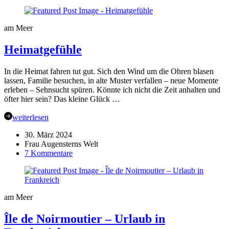
12
von
12
am Meer
im
August
Heimatgefühle
2024
|
Mein
In die Heimat fahren tut gut. Sich den Wind um die Ohren blasen
Tag
lassen, Familie besuchen, in alte Muster verfallen – neue Momente
in
erleben – Sehnsucht spüren. Könnte ich nicht die Zeit anhalten und
Bildern
öfter hier sein? Das kleine Glück …
–
Rückflug
weiterlesen
Japan
30. März 2024
Frau Augensterns Welt
zu
7 Kommentare
Heimatgefühle
am Meer
Île de Noirmoutier – Urlaub in