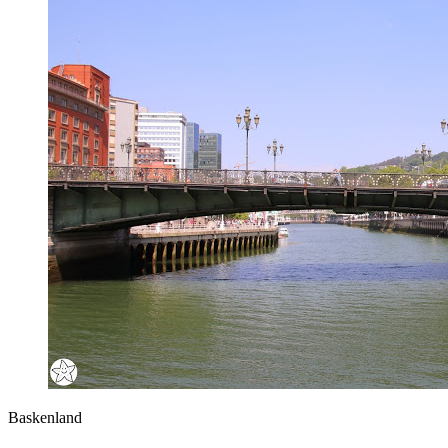
Luz
–
Urlaub
in
Frankreich
Baskenland