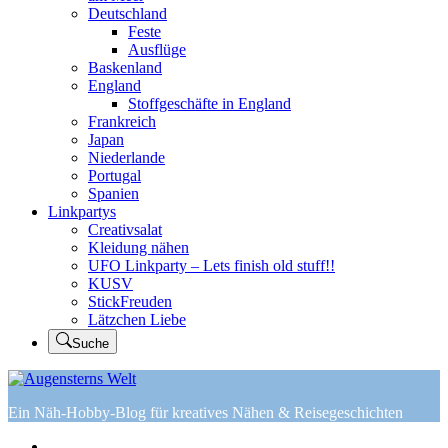
Deutschland
Feste
Ausflüge
Baskenland
England
Stoffgeschäfte in England
Frankreich
Japan
Niederlande
Portugal
Spanien
Linkpartys
Creativsalat
Kleidung nähen
UFO Linkparty – Lets finish old stuff!!
KUSV
StickFreuden
Lätzchen Liebe
Suche
Ein Näh-Hobby-Blog für kreatives Nähen & Reisegeschichten
Home