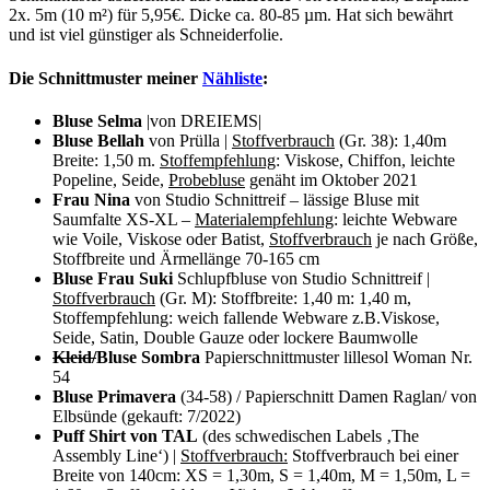
2x. 5m (10 m²) für 5,95€. Dicke ca. 80-85 µm. Hat sich bewährt
und ist viel günstiger als Schneiderfolie.
Die Schnittmuster meiner
Nähliste
:
Bluse Selma
|von DREIEMS|
Bluse Bellah
von Prülla |
Stoffverbrauch
(Gr. 38): 1,40m
Breite: 1,50 m.
Stoffempfehlung
: Viskose, Chiffon, leichte
Popeline, Seide,
Probebluse
genäht im Oktober 2021
Frau Nina
von Studio Schnittreif – lässige Bluse mit
Saumfalte XS-XL –
Materialempfehlung
: leichte Webware
wie Voile, Viskose oder Batist,
Stoffverbrauch
je nach Größe,
Stoffbreite und Ärmellänge 70-165 cm
Bluse Frau Suki
Schlupfbluse von Studio Schnittreif |
Stoffverbrauch
(Gr. M): Stoffbreite: 1,40 m: 1,40 m,
Stoffempfehlung: weich fallende Webware z.B.Viskose,
Seide, Satin, Double Gauze oder lockere Baumwolle
Kleid/
Bluse Sombra
Papierschnittmuster lillesol Woman Nr.
54
Bluse Primavera
(34-58) / Papierschnitt Damen Raglan/ von
Elbsünde (gekauft: 7/2022)
Puff Shirt von TAL
(des schwedischen Labels ‚The
Assembly Line‘) |
Stoffverbrauch:
Stoffverbrauch bei einer
Breite von 140cm: XS = 1,30m, S = 1,40m, M = 1,50m, L =