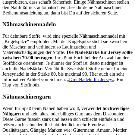
ausprobieren, dass schafft Sicherheit. Einige Nähmaschinen stellen
den Nähfußdruck automatisch ein, lies dir deine Nähmaschinen
Bedienungsanleitung an, dann bist Du auf der sicheren Seite.
Nähmaschinennadeln
Für dehnbare Stoffe, wird eine spezielle Nähmaschinennadel mit
„Kugelspitze“ empfohlen. Mit der Kugelspitze sticht sie zwischen
die Maschen und verhindert so Laufmaschen und
Materialschädigungen der Stoffe.
Die Nadelstärke für Jersey sollte
zwischen 70-90 betragen.
Ihr könnt Euch bei der Auswahl an der
Stoffdicke orientieren. Je dünner der Stoff ist, desto niedriger ist
auch die Nadelstärke. Vernäht Ihr Sweatshirt Stoffe nehmt Ihr eine
Jerseynadel in der Stärke 80, bis maximal 90. Hier auch ein sehr
informativer Artikel von Schmetz „
Drei Nadeln für Jersey
„. Ein
Tipp von Stoffnotiz.
Nähmaschinengarn
Wenn Ihr Spaß beim Nähen haben wollt, verwendet
hochwertiges
Nähgarn
und kein altes, oder billiges Garn aus dem Discounter.
Diese Garne fusseln stark und lassen sich schlecht einfädeln und
reißen auch schneller. Ihr habt deutlich mehr Freude an
Qualitätsgarn. Gängige Marken wie: Gütermann, Amann, Mettler