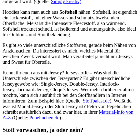
aufgeraut wird. (Quelle:
Simply kreativ)
.
Hoodies kann man auch aus
Softshell
nähen. Softshell, ist eigentlich
ein Jackenstoff, mit einer Wasser-und schmutzabweisenden
Oberfläche. Meist ist die Innenseite Fleecestoff, also wärmend.
Softshell trocknet schnell, ist isolierend und atmungsaktiv, also ideal
für Outdoor- und Sportbekleidung.
Es gibt so viele unterschiedliche Stoffarten, gerade beim Nähen von
Anziehsachen. Da interessiert es mich, welches Material für
welchen Zweck vernäht wird. Man verarbeitet ja nicht nur Jerseys
und Sweat für Oberteile.
Kennt ihr euch aus mit
Jersey
? Jerseystoffe – Was sind die
Unterschiede zwischen den Jerseyarten? Es gibt unterschiedliche
Jerseygewebe wie: Single-Jersey, Double-Jersey, Interlock-
Jersey, Jacquard-Jersey, Cloqué-Jersey. Wer mehr darüber erfahren
möchte, kann sich ausführlich bei den Stoffhändlern in Internet
informieren. Zum Beispiel hier: (Quelle:
Stoffpalast.de
). Weißt du
was ist Modal-Jersey oder Slub-Jersey ist? Petra von Pepelinchen
schreibt ausführlich dazu, und zwar hier, in ihrer
Material-Info von
A-Z
(Quelle:
Pepelinchen.de
).
Stoff vorwaschen, ja oder nein?