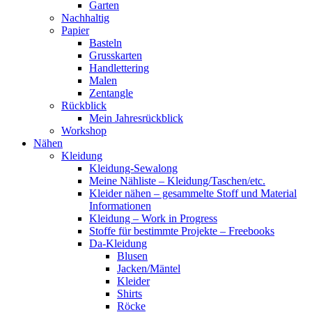
Garten
Nachhaltig
Papier
Basteln
Grusskarten
Handlettering
Malen
Zentangle
Rückblick
Mein Jahresrückblick
Workshop
Nähen
Kleidung
Kleidung-Sewalong
Meine Nähliste – Kleidung/Taschen/etc.
Kleider nähen – gesammelte Stoff und Material
Informationen
Kleidung – Work in Progress
Stoffe für bestimmte Projekte – Freebooks
Da-Kleidung
Blusen
Jacken/Mäntel
Kleider
Shirts
Röcke