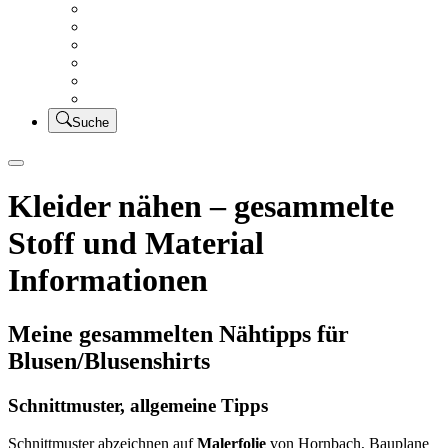
Creativsalat
Kleidung nähen
UFO Linkparty – Lets finish old stuff!!
KUSV
StickFreuden
Lätzchen Liebe
Suche
Kleider nähen – gesammelte
Stoff und Material
Informationen
Meine gesammelten Nähtipps für
Blusen/Blusenshirts
Schnittmuster, allgemeine Tipps
Schnittmuster abzeichnen auf
Malerfolie
von Hornbach, Bauplane