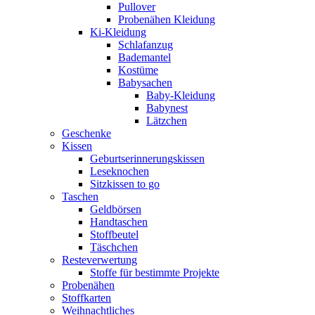
Pullover
Probenähen Kleidung
Ki-Kleidung
Schlafanzug
Bademantel
Kostüme
Babysachen
Baby-Kleidung
Babynest
Lätzchen
Geschenke
Kissen
Geburtserinnerungskissen
Leseknochen
Sitzkissen to go
Taschen
Geldbörsen
Handtaschen
Stoffbeutel
Täschchen
Resteverwertung
Stoffe für bestimmte Projekte
Probenähen
Stoffkarten
Weihnachtliches