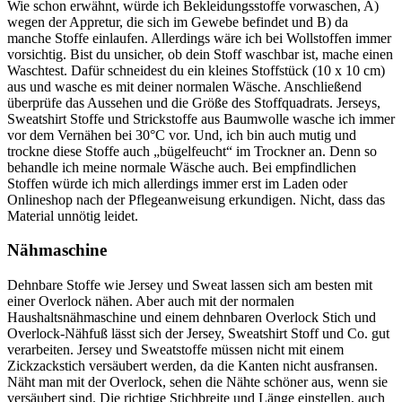
Wie schon erwähnt, würde ich Bekleidungsstoffe vorwaschen, A)
wegen der Appretur, die sich im Gewebe befindet und B) da
manche Stoffe einlaufen. Allerdings wäre ich bei Wollstoffen immer
vorsichtig. Bist du unsicher, ob dein Stoff waschbar ist, mache einen
Waschtest. Dafür schneidest du ein kleines Stoffstück (10 x 10 cm)
aus und wasche es mit deiner normalen Wäsche. Anschließend
überprüfe das Aussehen und die Größe des Stoffquadrats. Jerseys,
Sweatshirt Stoffe und Strickstoffe aus Baumwolle wasche ich immer
vor dem Vernähen bei 30°C vor. Und, ich bin auch mutig und
trockne diese Stoffe auch „bügelfeucht“ im Trockner an. Denn so
behandle ich meine normale Wäsche auch. Bei empfindlichen
Stoffen würde ich mich allerdings immer erst im Laden oder
Onlineshop nach der Pflegeanweisung erkundigen. Nicht, dass das
Material unnötig leidet.
Nähmaschine
Dehnbare Stoffe wie Jersey und Sweat lassen sich am besten mit
einer Overlock nähen. Aber auch mit der normalen
Haushaltsnähmaschine und einem dehnbaren Overlock Stich und
Overlock-Nähfuß lässt sich der Jersey, Sweatshirt Stoff und Co. gut
verarbeiten. Jersey und Sweatstoffe müssen nicht mit einem
Zickzackstich versäubert werden, da die Kanten nicht ausfransen.
Näht man mit der Overlock, sehen die Nähte schöner aus, wenn sie
versäubert sind. Die richtige Stichbreite und Länge einstellen, auch