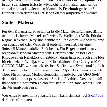
hier gar nicht alle aufzählen. Schaut zuerst auf
eure Festplatte
oder
in der
Schnittmusterkiste
. Vielleicht habt Ihr Euch auch schon
einmal eine Jacke oder einen Mantel als
Freebook
gesichert?
Erinnert Euch daran was Ihr schon einmal ausprobieren wolltet.
Stoffe – Material
Für den Kurzmantel Frau Linda ist die Materialempfehlung: dünne
und mittelschwere Mantelstoffe wie z.B. Wolle oder Walk. Für das
Raglan Jäckchen Betty sind dehnbaren Strickstoffe wie Sweat- bzw.
Jerseyjacquard oder Walk als Hauptstoff geeignet. Für einen
Softshell Mantel natürlich Softshell ;). Ein Regenmantel kann aus
regenabweisendem Material sein. Letztens hatte ich bei Echt
Knocke einen Reflektorstoff entdeckt, dafür hätte ich auch eine Idee
für eine leichte Windjacke zum Fahrradfahren. Der Cardigan MY
CUDDLE ME wird aus elastischen Stoffen, wie Sweat und ähnlich
dehnbaren, dicken Stoffen genäht, auch Alpenfleece wäre möglich.
Tipp: Für ein erstes Modell eignet sich wunderbar ein UFO Stoff,
denn nicht immer passt das erste Stück auf Anhieb. Ansonsten, falls
Ihr schon ein bestimmtes Schnittmuster im Sinn habt, schaut Euch
die Materialvorgaben an.
Wer einen Mantel mit Futterstoff näht, kann sich z.B. bei
Stoff4you
darüber informieren.