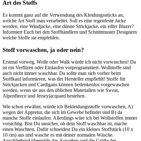
Art des Stoffs
Es kommt ganz auf die Verwendung des Kleidungsstücks an,
welche Art Stoff man verarbeitet. Soll es eine regenfeste Jacke
werden, eine Windjacke, eine dünne Strickjacke, ein edler Blazer?
Informiert Euch bei den Stoffhändlern und Schnittmuster Designern
welche Stoffe sie empfehlen.
Stoff vorwaschen, ja oder nein?
Erstmal vorweg, Wolle oder Walk würde ich nicht vorwaschen! Da
ist ein Verfilzen oder Einlaufen vorprogrammiert. Wollstoffe sind
auch nicht immer waschbar. Da sollte man sich vorher beim
Stoffkauf informieren, was der Hersteller empfiehlt! Stoffe für
Strickjacken und Cardigans können bedenkenlos vorgewaschen
werden, wenn sie aus den üblichen Materialien wie Sweat,
Alpenfleece und Jerseyjacquard bestehen.
Wie schon erwähnt, würde ich Bekleidungsstoffe vorwaschen, A)
wegen der Appretur, die sich im Gewebe befindet und B) da
manche Stoffe einlaufen. Allerdings wäre ich bei Wollstoffen immer
vorsichtig. Bist Du unsicher, ob dein Stoff waschbar ist, mache
einen Waschtest. Dafür schneidest Du ein kleines Stoffstück (10 x
10 cm) aus und wasche es mit deiner normalen Wäsche.
Anschließend überprüfe das Aussehen und die Größe des