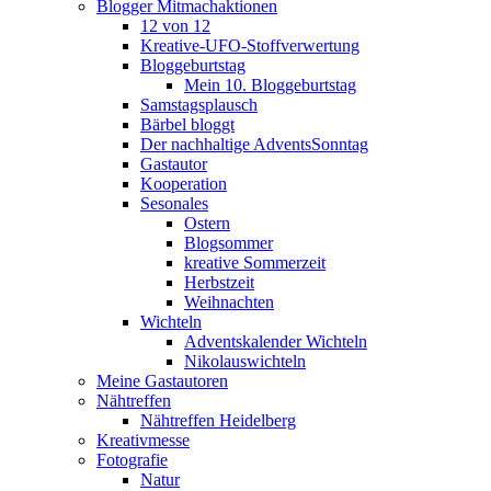
Blogger Mitmachaktionen
12 von 12
Kreative-UFO-Stoffverwertung
Bloggeburtstag
Mein 10. Bloggeburtstag
Samstagsplausch
Bärbel bloggt
Der nachhaltige AdventsSonntag
Gastautor
Kooperation
Sesonales
Ostern
Blogsommer
kreative Sommerzeit
Herbstzeit
Weihnachten
Wichteln
Adventskalender Wichteln
Nikolauswichteln
Meine Gastautoren
Nähtreffen
Nähtreffen Heidelberg
Kreativmesse
Fotografie
Natur