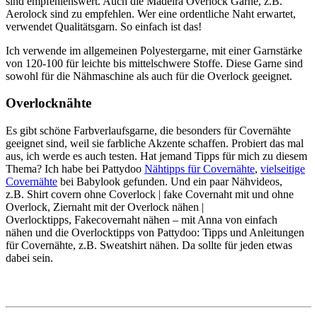
sind empfehlenswert. Auch die Madeira Overlock Garne, z.B.
Aerolock sind zu empfehlen. Wer eine ordentliche Naht erwartet,
verwendet Qualitätsgarn. So einfach ist das!
Ich verwende im allgemeinen Polyestergarne, mit einer Garnstärke
von 120-100 für leichte bis mittelschwere Stoffe. Diese Garne sind
sowohl für die Nähmaschine als auch für die Overlock geeignet.
Overlocknähte
Es gibt schöne Farbverlaufsgarne, die besonders für Covernähte
geeignet sind, weil sie farbliche Akzente schaffen. Probiert das mal
aus, ich werde es auch testen. Hat jemand Tipps für mich zu diesem
Thema? Ich habe bei Pattydoo
Nähtipps für Covernähte
,
vielseitige
Covernähte
bei Babylook gefunden. Und ein paar Nähvideos,
z.B. Shirt covern ohne Coverlock | fake Covernaht mit und ohne
Overlock, Ziernaht mit der Overlock nähen |
Overlocktipps, Fakecovernaht nähen – mit Anna von einfach
nähen und die Overlocktipps von Pattydoo: Tipps und Anleitungen
für Covernähte, z.B. Sweatshirt nähen. Da sollte für jeden etwas
dabei sein.