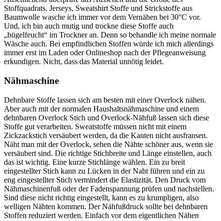
Stoffquadrats. Jerseys, Sweatshirt Stoffe und Strickstoffe aus
Baumwolle wasche ich immer vor dem Vernähen bei 30°C vor.
Und, ich bin auch mutig und trockne diese Stoffe auch
„bügelfeucht“ im Trockner an. Denn so behandle ich meine normale
Wäsche auch. Bei empfindlichen Stoffen würde ich mich allerdings
immer erst im Laden oder Onlineshop nach der Pflegeanweisung
erkundigen. Nicht, dass das Material unnötig leidet.
Nähmaschine
Dehnbare Stoffe lassen sich am besten mit einer Overlock nähen.
Aber auch mit der normalen Haushaltsnähmaschine und einem
dehnbaren Overlock Stich und Overlock-Nähfuß lassen sich diese
Stoffe gut verarbeiten. Sweatstoffe müssen nicht mit einem
Zickzackstich versäubert werden, da die Kanten nicht ausfransen.
Näht man mit der Overlock, sehen die Nähte schöner aus, wenn sie
versäubert sind. Die richtige Stichbreite und Länge einstellen, auch
das ist wichtig. Eine kurze Stichlänge wählen. Ein zu breit
eingestellter Stich kann zu Lücken in der Naht führen und ein zu
eng eingestellter Stich vermindert die Elastizität. Den Druck vom
Nähmaschinenfuß oder der Fadenspannung prüfen und nachstellen.
Sind diese nicht richtig eingestellt, kann es zu krumpligen, also
welligen Nähten kommen. Der Nähfußdruck sollte bei dehnbaren
Stoffen reduziert werden. Einfach vor dem eigentlichen Nähen