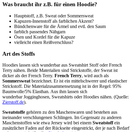
Was braucht ihr z.B. für einen Hoodie?
Hauptstoff, z.B. Sweat oder Sommersweat
Kapuzen-Innenstoff als farblichen Akzent?
Bündchenware für die Ärmel und evtl. den Saum
farblich passendes Nähgarn
Ösen und Kordel für die Kapuze
vielleicht einen Reißverschluss?
Art des Stoffs
Hoodies lassen sich wunderbar aus Sweatshirt Stoff oder French
Terry nähen. Beide Materialien sind Strickstoffe, der Sweat ist
dicker als der French Terry.
French Terry
, wird auch als
Sommersweat
bezeichnet. Er ist ein mittelschwerer und elastischer
Strickstoff. Die Materialzusammensetzung ist in der Regel: 95%
Baumwolle/5% Elasthan. Aus ihm lassen sich
wunderbar Jogginghosen, Sweatshirts oder Hoodies nähen. (Quelle:
Zierstoff.de
).
Sweatstoffe
gehören zu den Maschenwaren und bestehen aus
ineinander verschlungenen Schlingen. Im Gegensatz zu anderen
Maschenstoffen wie etwa Jersey wird bei einem
Sweatstoff
ein
zusätzlicher Faden auf der Rückseite eingestrickt, der je nach Bedarf