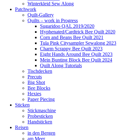
Winterkleid Sew Along
Patchwork
Quilt-Gallery
Quilts – work in Progress
Sugaridoo QAL 2019/2020
Hyphenated/Cardtrick Bee Quilt 2020
Corn and Beans Bee Quilt 2021
Tula Pink Citysampler Sewalong 2023
Charm Scrappy Bee Quilt 2023
Eight Hands Around Bee Quilt 2023
Mein Bunting Block Bee Quilt 2024
Quilt Along Tutorials
Tischdecken
Precuts
Big Shot
Bee Blocks
Hexies
Paper Piecing
Sticken
Stickmaschine
Probesticken
Handsticken
Reisen
in den Bergen
am Meer