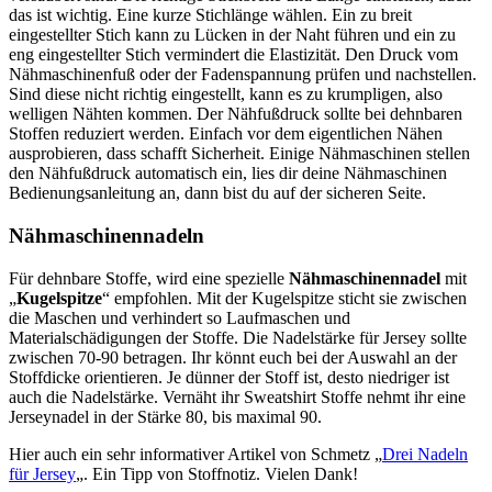
das ist wichtig. Eine kurze Stichlänge wählen. Ein zu breit
eingestellter Stich kann zu Lücken in der Naht führen und ein zu
eng eingestellter Stich vermindert die Elastizität. Den Druck vom
Nähmaschinenfuß oder der Fadenspannung prüfen und nachstellen.
Sind diese nicht richtig eingestellt, kann es zu krumpligen, also
welligen Nähten kommen. Der Nähfußdruck sollte bei dehnbaren
Stoffen reduziert werden. Einfach vor dem eigentlichen Nähen
ausprobieren, dass schafft Sicherheit. Einige Nähmaschinen stellen
den Nähfußdruck automatisch ein, lies dir deine Nähmaschinen
Bedienungsanleitung an, dann bist du auf der sicheren Seite.
Nähmaschinennadeln
Für dehnbare Stoffe, wird eine spezielle
Nähmaschinennadel
mit
„
Kugelspitze
“ empfohlen. Mit der Kugelspitze sticht sie zwischen
die Maschen und verhindert so Laufmaschen und
Materialschädigungen der Stoffe. Die Nadelstärke für Jersey sollte
zwischen 70-90 betragen. Ihr könnt euch bei der Auswahl an der
Stoffdicke orientieren. Je dünner der Stoff ist, desto niedriger ist
auch die Nadelstärke. Vernäht ihr Sweatshirt Stoffe nehmt ihr eine
Jerseynadel in der Stärke 80, bis maximal 90.
Hier auch ein sehr informativer Artikel von Schmetz „
Drei Nadeln
für Jersey
„. Ein Tipp von Stoffnotiz. Vielen Dank!