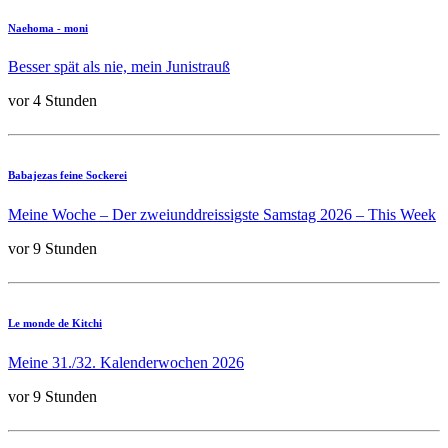
Naehoma - moni
Besser spät als nie, mein Junistrauß
vor 4 Stunden
Babajezas feine Sockerei
Meine Woche – Der zweiunddreissigste Samstag 2026 – This Week
vor 9 Stunden
Le monde de Kitchi
Meine 31./32. Kalenderwochen 2026
vor 9 Stunden