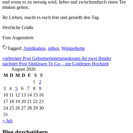
und wenn es zu stressig wird, lieber mal zwischendurch einen Tee
trinken gehen.
Ihr Lieben, macht es euch fein und genießt den Tag.
Herzliche Grüße
Frau Augenstern
Tagged:
Applikation
,
nähen
,
Wimpelkette
Beitragsnavigation
vorheriger Post
Geburtserinnerungskissen für zwei Brüder
nächster Post
Sitzkissen To Go – zur Goldenen Hochzeit
August 2026
M
D
M
D
F
S
S
1
2
3
4
5
6
7
8
9
10
11
12
13
14
15
16
17
18
19
20
21
22
23
24
25
26
27
28
29
30
31
« Juli
Blog durchstöbern