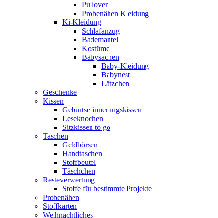
Pullover
Probenähen Kleidung
Ki-Kleidung
Schlafanzug
Bademantel
Kostüme
Babysachen
Baby-Kleidung
Babynest
Lätzchen
Geschenke
Kissen
Geburtserinnerungskissen
Leseknochen
Sitzkissen to go
Taschen
Geldbörsen
Handtaschen
Stoffbeutel
Täschchen
Resteverwertung
Stoffe für bestimmte Projekte
Probenähen
Stoffkarten
Weihnachtliches