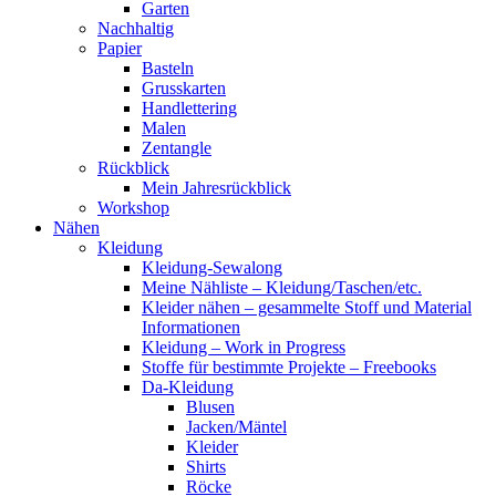
Garten
Nachhaltig
Papier
Basteln
Grusskarten
Handlettering
Malen
Zentangle
Rückblick
Mein Jahresrückblick
Workshop
Nähen
Kleidung
Kleidung-Sewalong
Meine Nähliste – Kleidung/Taschen/etc.
Kleider nähen – gesammelte Stoff und Material
Informationen
Kleidung – Work in Progress
Stoffe für bestimmte Projekte – Freebooks
Da-Kleidung
Blusen
Jacken/Mäntel
Kleider
Shirts
Röcke