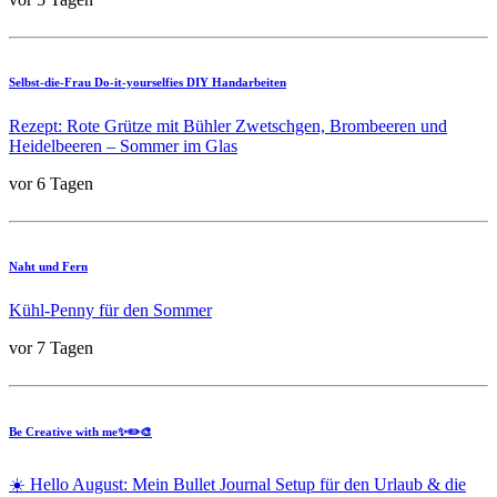
Selbst-die-Frau Do-it-yourselfies DIY Handarbeiten
Rezept: Rote Grütze mit Bühler Zwetschgen, Brombeeren und
Heidelbeeren – Sommer im Glas
vor 6 Tagen
Naht und Fern
Kühl-Penny für den Sommer
vor 7 Tagen
Be Creative with me✨✏️🎨
☀️ Hello August: Mein Bullet Journal Setup für den Urlaub & die