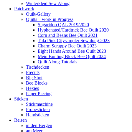
Winterkleid Sew Along
Patchwork
Quilt-Gallery
Quilts – work in Progress
Sugaridoo QAL 2019/2020
Hyphenated/Cardtrick Bee Quilt 2020
Corn and Beans Bee Quilt 2021
Tula Pink Citysampler Sewalong 2023
Charm Scrappy Bee Quilt 2023
Eight Hands Around Bee Quilt 2023
Mein Bunting Block Bee Quilt 2024
Quilt Along Tutorials
Tischdecken
Precuts
Big Shot
Bee Blocks
Hexies
Paper Piecing
Sticken
Stickmaschine
Probesticken
Handsticken
Reisen
in den Bergen
am Meer