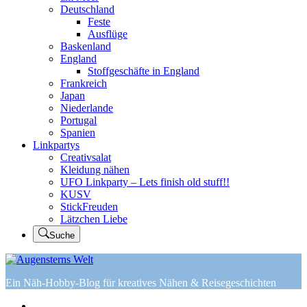
Deutschland
Feste
Ausflüge
Baskenland
England
Stoffgeschäfte in England
Frankreich
Japan
Niederlande
Portugal
Spanien
Linkpartys
Creativsalat
Kleidung nähen
UFO Linkparty – Lets finish old stuff!!
KUSV
StickFreuden
Lätzchen Liebe
Suche
Ein Näh-Hobby-Blog für kreatives Nähen & Reisegeschichten
Home