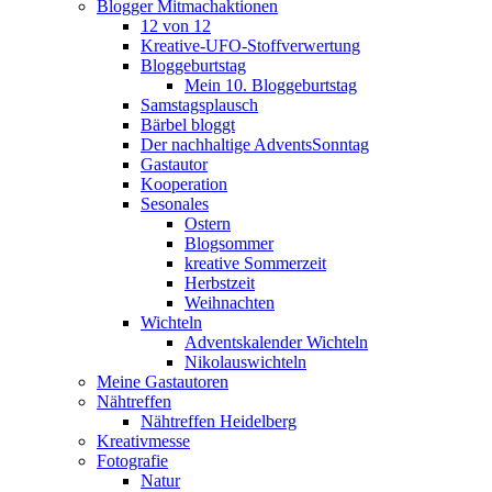
Blogger Mitmachaktionen
12 von 12
Kreative-UFO-Stoffverwertung
Bloggeburtstag
Mein 10. Bloggeburtstag
Samstagsplausch
Bärbel bloggt
Der nachhaltige AdventsSonntag
Gastautor
Kooperation
Sesonales
Ostern
Blogsommer
kreative Sommerzeit
Herbstzeit
Weihnachten
Wichteln
Adventskalender Wichteln
Nikolauswichteln
Meine Gastautoren
Nähtreffen
Nähtreffen Heidelberg
Kreativmesse
Fotografie
Natur