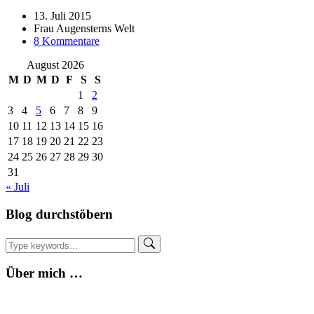
13. Juli 2015
Frau Augensterns Welt
zu
8 Kommentare
Sommerwichteln
August 2026
Finale
–
M
D
M
D
F
S
S
mit
1
2
Nadja
3
4
5
6
7
8
9
von
10
11
12
13
14
15
16
Oekolochic
17
18
19
20
21
22
23
24
25
26
27
28
29
30
31
« Juli
Blog durchstöbern
Über mich …