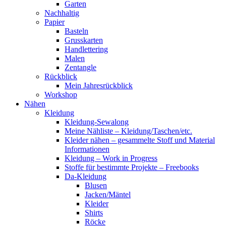
Garten
Nachhaltig
Papier
Basteln
Grusskarten
Handlettering
Malen
Zentangle
Rückblick
Mein Jahresrückblick
Workshop
Nähen
Kleidung
Kleidung-Sewalong
Meine Nähliste – Kleidung/Taschen/etc.
Kleider nähen – gesammelte Stoff und Material
Informationen
Kleidung – Work in Progress
Stoffe für bestimmte Projekte – Freebooks
Da-Kleidung
Blusen
Jacken/Mäntel
Kleider
Shirts
Röcke