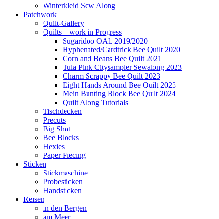
Winterkleid Sew Along
Patchwork
Quilt-Gallery
Quilts – work in Progress
Sugaridoo QAL 2019/2020
Hyphenated/Cardtrick Bee Quilt 2020
Corn and Beans Bee Quilt 2021
Tula Pink Citysampler Sewalong 2023
Charm Scrappy Bee Quilt 2023
Eight Hands Around Bee Quilt 2023
Mein Bunting Block Bee Quilt 2024
Quilt Along Tutorials
Tischdecken
Precuts
Big Shot
Bee Blocks
Hexies
Paper Piecing
Sticken
Stickmaschine
Probesticken
Handsticken
Reisen
in den Bergen
am Meer