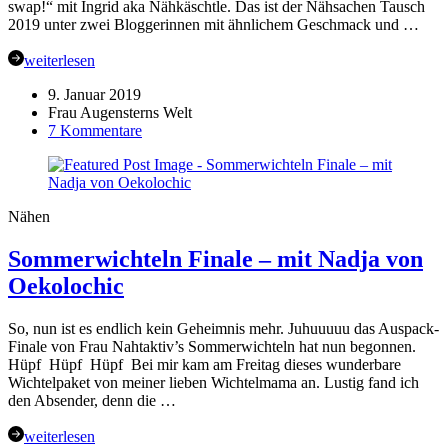
swap!“ mit Ingrid aka Nähkäschtle. Das ist der Nähsachen Tausch
2019 unter zwei Bloggerinnen mit ähnlichem Geschmack und …
weiterlesen
9. Januar 2019
Frau Augensterns Welt
zu
7 Kommentare
Let’s
swap
–
der
Nähen
Monatstausch
mit
Sommerwichteln Finale – mit Nadja von
Nähkäschtle
–
Oekolochic
Januar
So, nun ist es endlich kein Geheimnis mehr. Juhuuuuu das Auspack-
Finale von Frau Nahtaktiv’s Sommerwichteln hat nun begonnen.
Hüpf Hüpf Hüpf Bei mir kam am Freitag dieses wunderbare
Wichtelpaket von meiner lieben Wichtelmama an. Lustig fand ich
den Absender, denn die …
weiterlesen