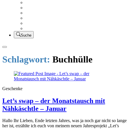
Creativsalat
Kleidung nähen
UFO Linkparty – Lets finish old stuff!!
KUSV
StickFreuden
Lätzchen Liebe
Suche
Schlagwort:
Buchhülle
Geschenke
Let’s swap – der Monatstausch mit
Nähkäschtle – Januar
Hallo Ihr Lieben, Ende letzten Jahres, was ja noch gar nicht so lange
her ist, erzählte ich euch von meinem neuen Jahresprojekt „Let’s