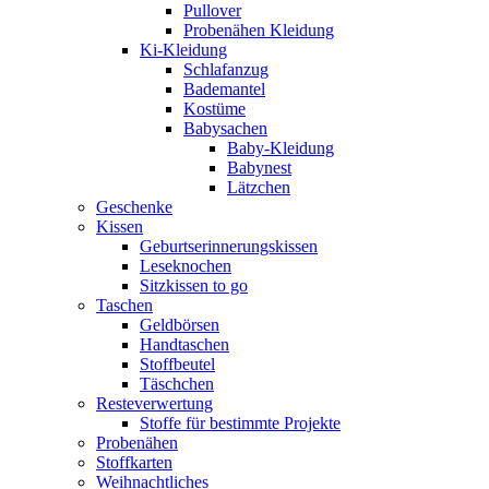
Pullover
Probenähen Kleidung
Ki-Kleidung
Schlafanzug
Bademantel
Kostüme
Babysachen
Baby-Kleidung
Babynest
Lätzchen
Geschenke
Kissen
Geburtserinnerungskissen
Leseknochen
Sitzkissen to go
Taschen
Geldbörsen
Handtaschen
Stoffbeutel
Täschchen
Resteverwertung
Stoffe für bestimmte Projekte
Probenähen
Stoffkarten
Weihnachtliches