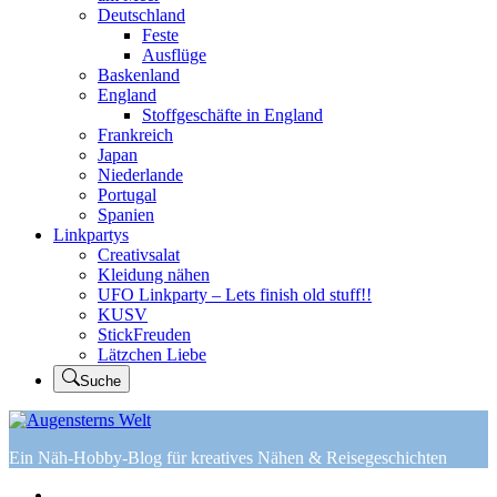
Deutschland
Feste
Ausflüge
Baskenland
England
Stoffgeschäfte in England
Frankreich
Japan
Niederlande
Portugal
Spanien
Linkpartys
Creativsalat
Kleidung nähen
UFO Linkparty – Lets finish old stuff!!
KUSV
StickFreuden
Lätzchen Liebe
Suche
Ein Näh-Hobby-Blog für kreatives Nähen & Reisegeschichten
Home