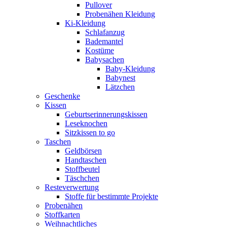
Pullover
Probenähen Kleidung
Ki-Kleidung
Schlafanzug
Bademantel
Kostüme
Babysachen
Baby-Kleidung
Babynest
Lätzchen
Geschenke
Kissen
Geburtserinnerungskissen
Leseknochen
Sitzkissen to go
Taschen
Geldbörsen
Handtaschen
Stoffbeutel
Täschchen
Resteverwertung
Stoffe für bestimmte Projekte
Probenähen
Stoffkarten
Weihnachtliches