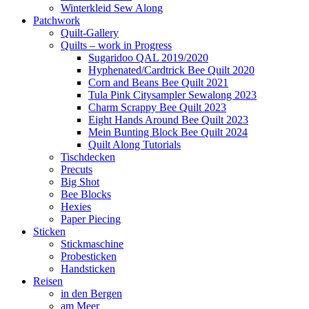
Winterkleid Sew Along
Patchwork
Quilt-Gallery
Quilts – work in Progress
Sugaridoo QAL 2019/2020
Hyphenated/Cardtrick Bee Quilt 2020
Corn and Beans Bee Quilt 2021
Tula Pink Citysampler Sewalong 2023
Charm Scrappy Bee Quilt 2023
Eight Hands Around Bee Quilt 2023
Mein Bunting Block Bee Quilt 2024
Quilt Along Tutorials
Tischdecken
Precuts
Big Shot
Bee Blocks
Hexies
Paper Piecing
Sticken
Stickmaschine
Probesticken
Handsticken
Reisen
in den Bergen
am Meer