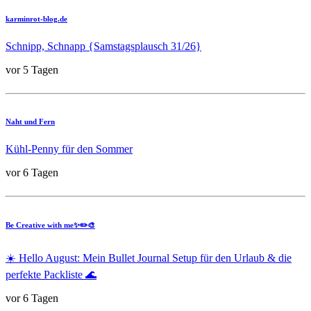
karminrot-blog.de
Schnipp, Schnapp {Samstagsplausch 31/26}
vor 5 Tagen
Naht und Fern
Kühl-Penny für den Sommer
vor 6 Tagen
Be Creative with me✨✏️🎨
☀️ Hello August: Mein Bullet Journal Setup für den Urlaub & die
perfekte Packliste 🌊
vor 6 Tagen