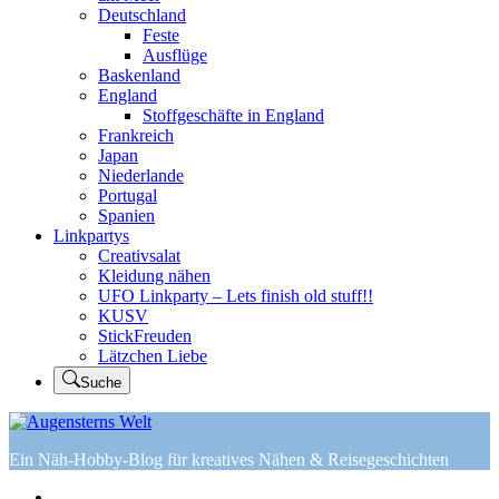
Deutschland
Feste
Ausflüge
Baskenland
England
Stoffgeschäfte in England
Frankreich
Japan
Niederlande
Portugal
Spanien
Linkpartys
Creativsalat
Kleidung nähen
UFO Linkparty – Lets finish old stuff!!
KUSV
StickFreuden
Lätzchen Liebe
Suche
Ein Näh-Hobby-Blog für kreatives Nähen & Reisegeschichten
Home