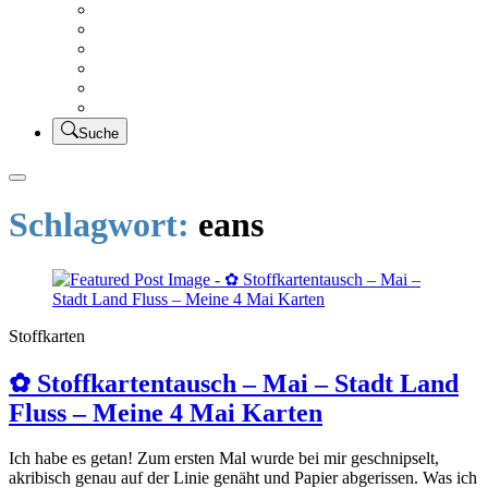
Creativsalat
Kleidung nähen
UFO Linkparty – Lets finish old stuff!!
KUSV
StickFreuden
Lätzchen Liebe
Suche
Schlagwort:
eans
Stoffkarten
✿ Stoffkartentausch – Mai – Stadt Land
Fluss – Meine 4 Mai Karten
Ich habe es getan! Zum ersten Mal wurde bei mir geschnipselt,
akribisch genau auf der Linie genäht und Papier abgerissen. Was ich