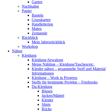
Garten
Nachhaltig
Papier
Basteln
Grusskarten
Handlettering
Malen
Zentangle
Rückblick
Mein Jahresrückblick
Workshop
Nähen
Kleidung
Kleidung-Sewalong
Meine Nähliste – Kleidung/Taschen/etc.
Kleider nähen – gesammelte Stoff und Material
Informationen
Kleidung – Work in Progress
Stoffe für bestimmte Projekte – Freebooks
Da-Kleidung
Blusen
Jacken/Mäntel
Kleider
Shirts
Röcke