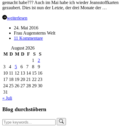
gemacht habe??? Auch im Mai habe ich wieder Jeansstoffkarten
gezaubert. Dies ist nun der Letzte, der drei Monate der …
weiterlesen
24. Mai 2016
Frau Augensterns Welt
zu
11 Kommentare
✿
August 2026
Stoffkartentausch
–
M
D
M
D
F
S
S
Mai
1
2
–
3
4
5
6
7
8
9
Stadt
10
11
12
13
14
15
16
Land
17
18
19
20
21
22
23
Fluss
–
24
25
26
27
28
29
30
Meine
31
4
« Juli
Mai
Karten
Blog durchstöbern