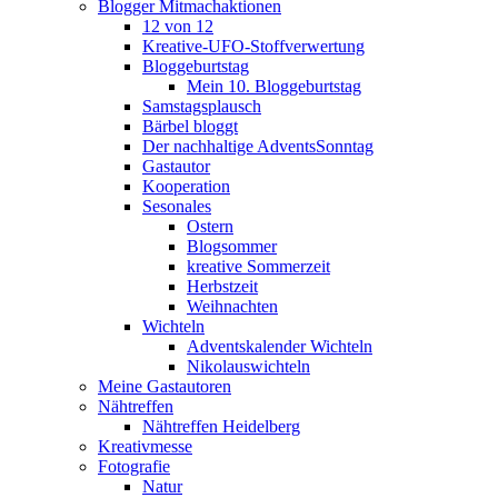
Blogger Mitmachaktionen
12 von 12
Kreative-UFO-Stoffverwertung
Bloggeburtstag
Mein 10. Bloggeburtstag
Samstagsplausch
Bärbel bloggt
Der nachhaltige AdventsSonntag
Gastautor
Kooperation
Sesonales
Ostern
Blogsommer
kreative Sommerzeit
Herbstzeit
Weihnachten
Wichteln
Adventskalender Wichteln
Nikolauswichteln
Meine Gastautoren
Nähtreffen
Nähtreffen Heidelberg
Kreativmesse
Fotografie
Natur