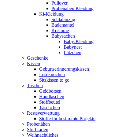
Pullover
Probenähen Kleidung
Ki-Kleidung
Schlafanzug
Bademantel
Kostüme
Babysachen
Baby-Kleidung
Babynest
Lätzchen
Geschenke
Kissen
Geburtserinnerungskissen
Leseknochen
Sitzkissen to go
Taschen
Geldbörsen
Handtaschen
Stoffbeutel
Täschchen
Resteverwertung
Stoffe für bestimmte Projekte
Probenähen
Stoffkarten
Weihnachtliches