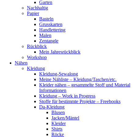
Garten
Nachhaltig
Papier
Basteln
Grusskarten
Handlettering
Malen
Zentangle
Rückblick
Mein Jahresrückblick
Workshop
Nähen
Kleidung
Kleidung-Sewalong
Meine Nähliste – Kleidung/Taschen/etc.
Kleider nähen – gesammelte Stoff und Material
Informationen
Kleidung – Work in Progress
Stoffe für bestimmte Projekte – Freebooks
Da-Kleidung
Blusen
Jacken/Mäntel
Kleider
Shirts
Röcke