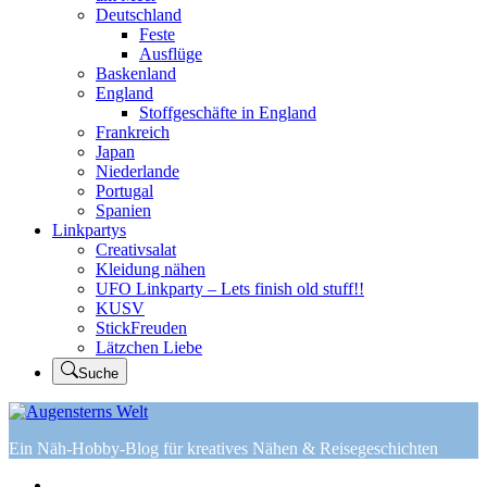
Deutschland
Feste
Ausflüge
Baskenland
England
Stoffgeschäfte in England
Frankreich
Japan
Niederlande
Portugal
Spanien
Linkpartys
Creativsalat
Kleidung nähen
UFO Linkparty – Lets finish old stuff!!
KUSV
StickFreuden
Lätzchen Liebe
Suche
Ein Näh-Hobby-Blog für kreatives Nähen & Reisegeschichten
Home