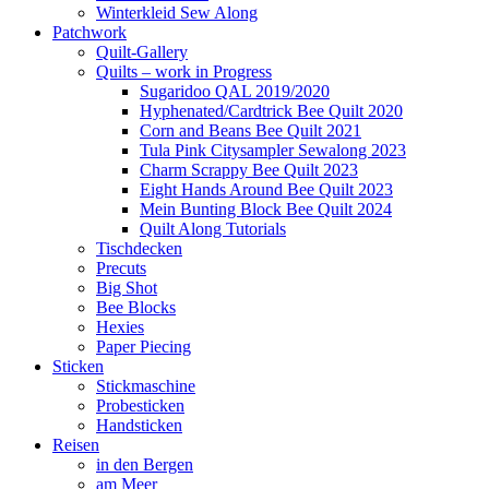
Winterkleid Sew Along
Patchwork
Quilt-Gallery
Quilts – work in Progress
Sugaridoo QAL 2019/2020
Hyphenated/Cardtrick Bee Quilt 2020
Corn and Beans Bee Quilt 2021
Tula Pink Citysampler Sewalong 2023
Charm Scrappy Bee Quilt 2023
Eight Hands Around Bee Quilt 2023
Mein Bunting Block Bee Quilt 2024
Quilt Along Tutorials
Tischdecken
Precuts
Big Shot
Bee Blocks
Hexies
Paper Piecing
Sticken
Stickmaschine
Probesticken
Handsticken
Reisen
in den Bergen
am Meer