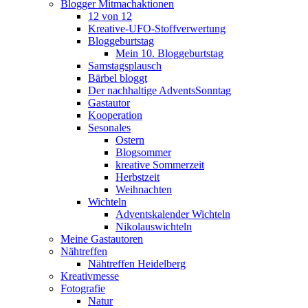
Blogger Mitmachaktionen
12 von 12
Kreative-UFO-Stoffverwertung
Bloggeburtstag
Mein 10. Bloggeburtstag
Samstagsplausch
Bärbel bloggt
Der nachhaltige AdventsSonntag
Gastautor
Kooperation
Sesonales
Ostern
Blogsommer
kreative Sommerzeit
Herbstzeit
Weihnachten
Wichteln
Adventskalender Wichteln
Nikolauswichteln
Meine Gastautoren
Nähtreffen
Nähtreffen Heidelberg
Kreativmesse
Fotografie
Natur