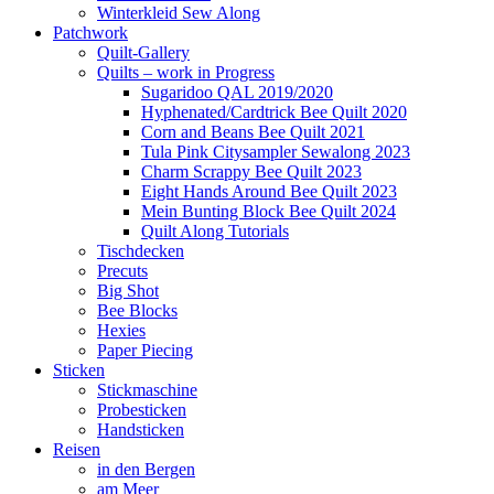
Winterkleid Sew Along
Patchwork
Quilt-Gallery
Quilts – work in Progress
Sugaridoo QAL 2019/2020
Hyphenated/Cardtrick Bee Quilt 2020
Corn and Beans Bee Quilt 2021
Tula Pink Citysampler Sewalong 2023
Charm Scrappy Bee Quilt 2023
Eight Hands Around Bee Quilt 2023
Mein Bunting Block Bee Quilt 2024
Quilt Along Tutorials
Tischdecken
Precuts
Big Shot
Bee Blocks
Hexies
Paper Piecing
Sticken
Stickmaschine
Probesticken
Handsticken
Reisen
in den Bergen
am Meer