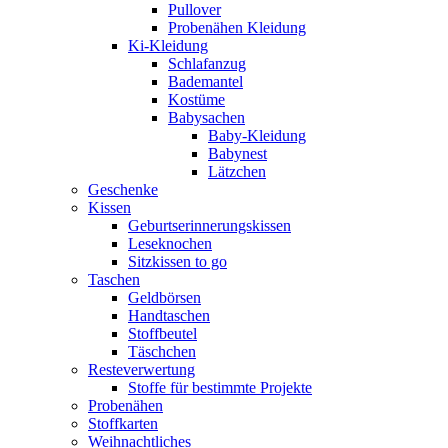
Pullover
Probenähen Kleidung
Ki-Kleidung
Schlafanzug
Bademantel
Kostüme
Babysachen
Baby-Kleidung
Babynest
Lätzchen
Geschenke
Kissen
Geburtserinnerungskissen
Leseknochen
Sitzkissen to go
Taschen
Geldbörsen
Handtaschen
Stoffbeutel
Täschchen
Resteverwertung
Stoffe für bestimmte Projekte
Probenähen
Stoffkarten
Weihnachtliches