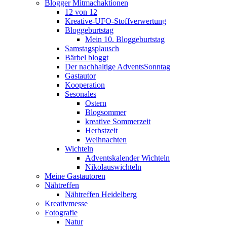
Blogger Mitmachaktionen
12 von 12
Kreative-UFO-Stoffverwertung
Bloggeburtstag
Mein 10. Bloggeburtstag
Samstagsplausch
Bärbel bloggt
Der nachhaltige AdventsSonntag
Gastautor
Kooperation
Sesonales
Ostern
Blogsommer
kreative Sommerzeit
Herbstzeit
Weihnachten
Wichteln
Adventskalender Wichteln
Nikolauswichteln
Meine Gastautoren
Nähtreffen
Nähtreffen Heidelberg
Kreativmesse
Fotografie
Natur