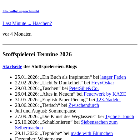
Ich- völlig ungeschminkt
Last Minute ... Häschen?
vor 4 Monaten
Stoffspielerei-Termine 2026
Startseite
des Stoffspielereien-Blogs
25.01.2026: „Ein Buch als Inspiration“ bei
langer Faden
22.02.2026: „Licht & Dunkelheit“ bei
HeyyOskar
29.03.2026: „Taschen“ bei
PeterSilie&Co.
26.04.2026: „Altes in Neuem“ bei
Feuerwerk by KAZE
31.05.2026: „English Paper Piecing“ bei
123-Nadelei
28.06.2026: „Tierisch“ bei
Zwischendurch
Juli und August: Sommerpause
27.09.2026: „Die Kunst des Weglassens“ bei
Tyche’s Touch
25.10.2026: „Schablonieren“ bei
Siebensachen zum
Selbermachen
29.11.2026: „Teppiche“ bei
made with Blümchen
Dezember: Winterpause