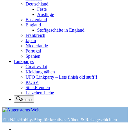
Deutschland
Feste
Ausflüge
Baskenland
England
Stoffgeschäfte in England
Frankreich
Japan
Niederlande
Portugal
Spanien
Linkpartys
Creativsalat
Kleidung nähen
UFO Linkparty – Lets finish old stuff!!
KUSV
StickFreuden
Lätzchen Liebe
Suche
Ein Näh-Hobby-Blog für kreatives Nähen & Reisegeschichten
Home