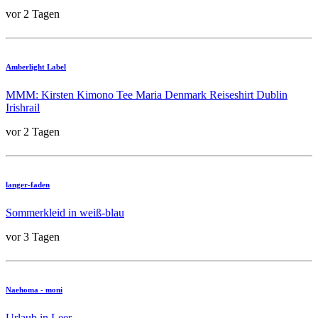
vor 2 Tagen
Amberlight Label
MMM: Kirsten Kimono Tee Maria Denmark Reiseshirt Dublin
Irishrail
vor 2 Tagen
langer-faden
Sommerkleid in weiß-blau
vor 3 Tagen
Naehoma - moni
Urlaub in Leer