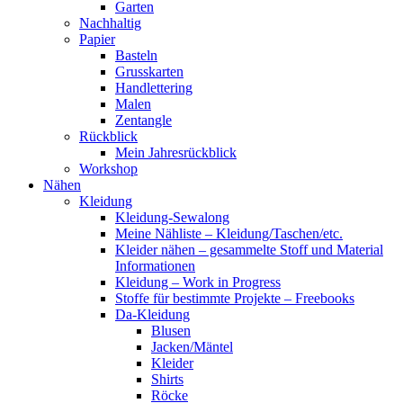
Garten
Nachhaltig
Papier
Basteln
Grusskarten
Handlettering
Malen
Zentangle
Rückblick
Mein Jahresrückblick
Workshop
Nähen
Kleidung
Kleidung-Sewalong
Meine Nähliste – Kleidung/Taschen/etc.
Kleider nähen – gesammelte Stoff und Material
Informationen
Kleidung – Work in Progress
Stoffe für bestimmte Projekte – Freebooks
Da-Kleidung
Blusen
Jacken/Mäntel
Kleider
Shirts
Röcke