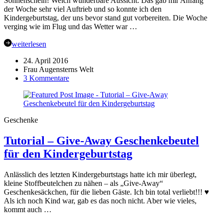
Sonnenschein! Welch wunderbare Aussicht. Das gab mir Anfang
der Woche sehr viel Auftrieb und so konnte ich den
Kindergeburtstag, der uns bevor stand gut vorbereiten. Die Woche
verging wie im Flug und das Wetter war …
weiterlesen
24. April 2016
Frau Augensterns Welt
zu
3 Kommentare
✿
Samstagsplausch
{KW16
–
Geschenke
2016}
Tutorial – Give-Away Geschenkebeutel
für den Kindergeburtstag
Anlässlich des letzten Kindergeburtstags hatte ich mir überlegt,
kleine Stoffbeutelchen zu nähen – als „Give-Away“
Geschenkesäckchen, für die lieben Gäste. Ich bin total verliebt!!! ♥
Als ich noch Kind war, gab es das noch nicht. Aber wie vieles,
kommt auch …