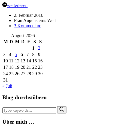
weiterlesen
2. Februar 2016
Frau Augensterns Welt
zu
3 Kommentare
Tutorial
August 2026
–
Give-
M
D
M
D
F
S
S
Away
1
2
Geschenkebeutel
3
4
5
6
7
8
9
für
10
11
12
13
14
15
16
den
17
18
19
20
21
22
23
Kindergeburtstag
24
25
26
27
28
29
30
31
« Juli
Blog durchstöbern
Über mich …