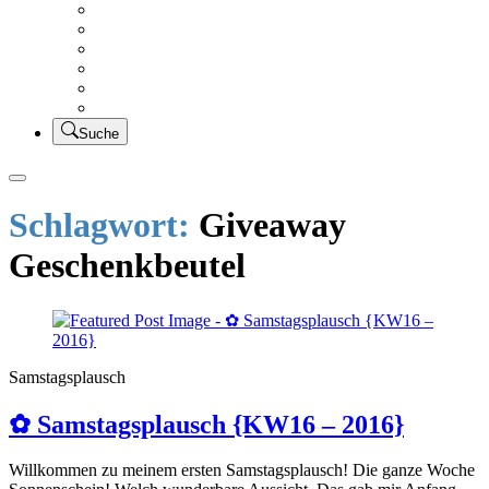
Creativsalat
Kleidung nähen
UFO Linkparty – Lets finish old stuff!!
KUSV
StickFreuden
Lätzchen Liebe
Suche
Schlagwort:
Giveaway
Geschenkbeutel
Samstagsplausch
✿ Samstagsplausch {KW16 – 2016}
Willkommen zu meinem ersten Samstagsplausch! Die ganze Woche