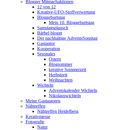
Blogger Mitmachaktionen
12 von 12
Kreative-UFO-Stoffverwertung
Bloggeburtstag
Mein 10. Bloggeburtstag
Samstagsplausch
Bärbel bloggt
Der nachhaltige AdventsSonntag
Gastautor
Kooperation
Sesonales
Ostern
Blogsommer
kreative Sommerzeit
Herbstzeit
Weihnachten
Wichteln
Adventskalender Wichteln
Nikolauswichteln
Meine Gastautoren
Nähtreffen
Nähtreffen Heidelberg
Kreativmesse
Fotografie
Natur