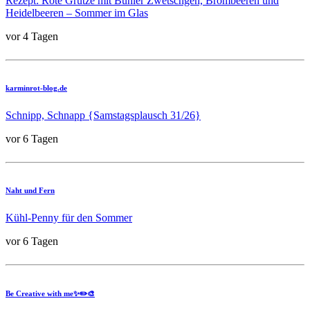
Rezept: Rote Grütze mit Bühler Zwetschgen, Brombeeren und
Heidelbeeren – Sommer im Glas
vor 4 Tagen
karminrot-blog.de
Schnipp, Schnapp {Samstagsplausch 31/26}
vor 6 Tagen
Naht und Fern
Kühl-Penny für den Sommer
vor 6 Tagen
Be Creative with me✨✏️🎨