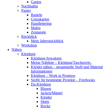
Garten
Nachhaltig
Papier
Basteln
Grusskarten
Handlettering
Malen
Zentangle
Rückblick
Mein Jahresrückblick
Workshop
Nähen
Kleidung
Kleidung-Sewalong
Meine Nähliste – Kleidung/Taschen/etc.
Kleider nähen – gesammelte Stoff und Material
Informationen
Kleidung – Work in Progress
Stoffe für bestimmte Projekte – Freebooks
Da-Kleidung
Blusen
Jacken/Mäntel
Kleider
Shirts
Röcke