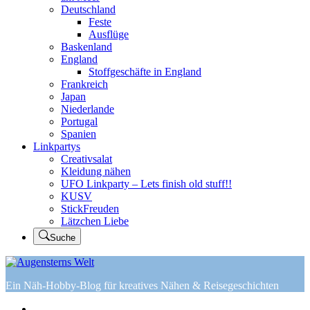
Deutschland
Feste
Ausflüge
Baskenland
England
Stoffgeschäfte in England
Frankreich
Japan
Niederlande
Portugal
Spanien
Linkpartys
Creativsalat
Kleidung nähen
UFO Linkparty – Lets finish old stuff!!
KUSV
StickFreuden
Lätzchen Liebe
Suche
Ein Näh-Hobby-Blog für kreatives Nähen & Reisegeschichten
Home