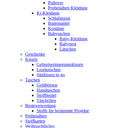
Pullover
Probenähen Kleidung
Ki-Kleidung
Schlafanzug
Bademantel
Kostüme
Babysachen
Baby-Kleidung
Babynest
Lätzchen
Geschenke
Kissen
Geburtserinnerungskissen
Leseknochen
Sitzkissen to go
Taschen
Geldbörsen
Handtaschen
Stoffbeutel
Täschchen
Resteverwertung
Stoffe für bestimmte Projekte
Probenähen
Stoffkarten
Weihnachtliches