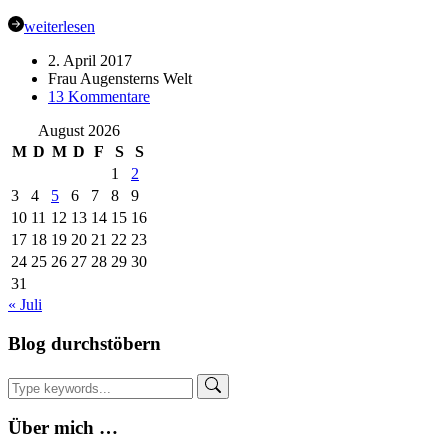
weiterlesen
2. April 2017
Frau Augensterns Welt
zu
13 Kommentare
✿
August 2026
Sommerhandtuch
mit
M
D
M
D
F
S
S
cleverer
1
2
Tasche
3
4
5
6
7
8
9
–
10
11
12
13
14
15
16
Freebook
17
18
19
20
21
22
23
{Probenähen}
24
25
26
27
28
29
30
31
« Juli
Blog durchstöbern
Über mich …