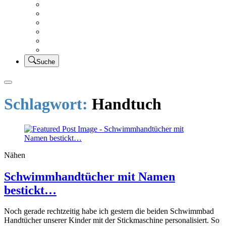
Creativsalat
Kleidung nähen
UFO Linkparty – Lets finish old stuff!!
KUSV
StickFreuden
Lätzchen Liebe
Suche
Schlagwort:
Handtuch
Nähen
Schwimmhandtücher mit Namen
bestickt…
Noch gerade rechtzeitig habe ich gestern die beiden Schwimmbad
Handtücher unserer Kinder mit der Stickmaschine personalisiert. So