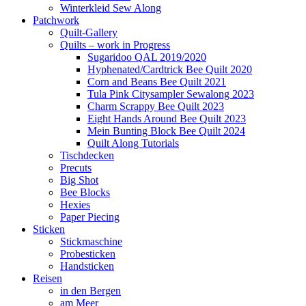
Winterkleid Sew Along
Patchwork
Quilt-Gallery
Quilts – work in Progress
Sugaridoo QAL 2019/2020
Hyphenated/Cardtrick Bee Quilt 2020
Corn and Beans Bee Quilt 2021
Tula Pink Citysampler Sewalong 2023
Charm Scrappy Bee Quilt 2023
Eight Hands Around Bee Quilt 2023
Mein Bunting Block Bee Quilt 2024
Quilt Along Tutorials
Tischdecken
Precuts
Big Shot
Bee Blocks
Hexies
Paper Piecing
Sticken
Stickmaschine
Probesticken
Handsticken
Reisen
in den Bergen
am Meer