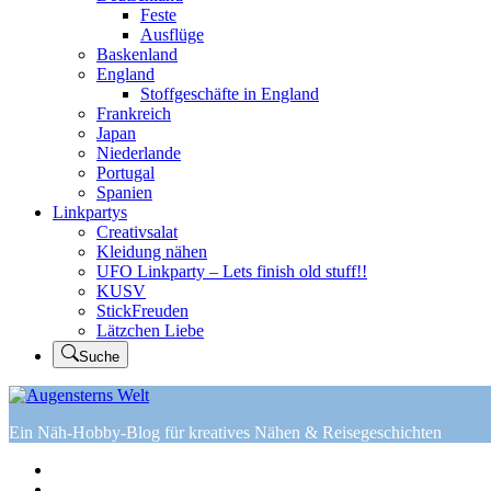
Feste
Ausflüge
Baskenland
England
Stoffgeschäfte in England
Frankreich
Japan
Niederlande
Portugal
Spanien
Linkpartys
Creativsalat
Kleidung nähen
UFO Linkparty – Lets finish old stuff!!
KUSV
StickFreuden
Lätzchen Liebe
Suche
Ein Näh-Hobby-Blog für kreatives Nähen & Reisegeschichten
Home
Tutorials