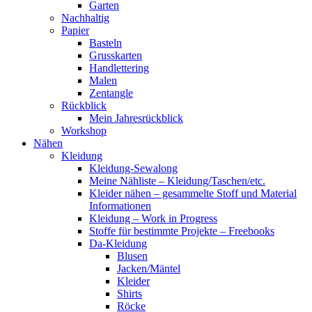
Garten
Nachhaltig
Papier
Basteln
Grusskarten
Handlettering
Malen
Zentangle
Rückblick
Mein Jahresrückblick
Workshop
Nähen
Kleidung
Kleidung-Sewalong
Meine Nähliste – Kleidung/Taschen/etc.
Kleider nähen – gesammelte Stoff und Material
Informationen
Kleidung – Work in Progress
Stoffe für bestimmte Projekte – Freebooks
Da-Kleidung
Blusen
Jacken/Mäntel
Kleider
Shirts
Röcke