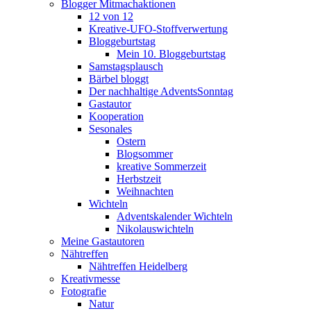
Blogger Mitmachaktionen
12 von 12
Kreative-UFO-Stoffverwertung
Bloggeburtstag
Mein 10. Bloggeburtstag
Samstagsplausch
Bärbel bloggt
Der nachhaltige AdventsSonntag
Gastautor
Kooperation
Sesonales
Ostern
Blogsommer
kreative Sommerzeit
Herbstzeit
Weihnachten
Wichteln
Adventskalender Wichteln
Nikolauswichteln
Meine Gastautoren
Nähtreffen
Nähtreffen Heidelberg
Kreativmesse
Fotografie
Natur