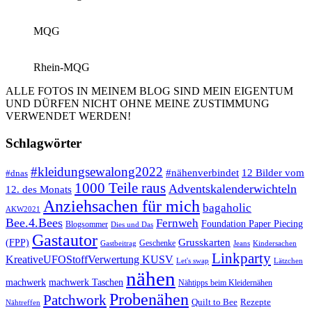
MQG
Rhein-MQG
ALLE FOTOS IN MEINEM BLOG SIND MEIN EIGENTUM
UND DÜRFEN NICHT OHNE MEINE ZUSTIMMUNG
VERWENDET WERDEN!
Schlagwörter
#kleidungsewalong2022
12 Bilder vom
#nähenverbindet
#dnas
1000 Teile raus
Adventskalenderwichteln
12. des Monats
Anziehsachen für mich
bagaholic
AKW2021
Bee.4.Bees
Fernweh
Foundation Paper Piecing
Blogsommer
Dies und Das
Gastautor
Grusskarten
(FPP)
Geschenke
Gastbeitrag
Jeans
Kindersachen
Linkparty
KreativeUFOStoffVerwertung KUSV
Lätzchen
Let's swap
nähen
machwerk
machwerk Taschen
Nähtipps beim Kleidernähen
Probenähen
Patchwork
Quilt to Bee
Rezepte
Nähtreffen