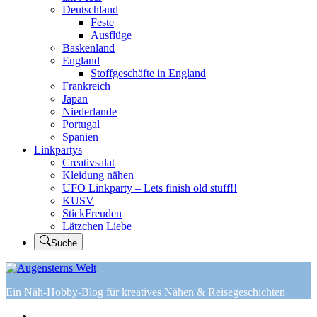
Deutschland
Feste
Ausflüge
Baskenland
England
Stoffgeschäfte in England
Frankreich
Japan
Niederlande
Portugal
Spanien
Linkpartys
Creativsalat
Kleidung nähen
UFO Linkparty – Lets finish old stuff!!
KUSV
StickFreuden
Lätzchen Liebe
Suche
Ein Näh-Hobby-Blog für kreatives Nähen & Reisegeschichten
Home