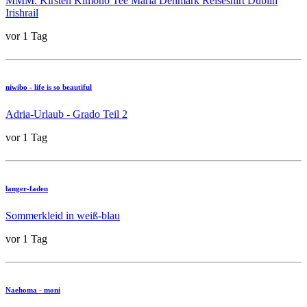
MMM: Kirsten Kimono Tee Maria Denmark Reiseshirt Dublin
Irishrail
vor 1 Tag
niwibo - life is so beautiful
Adria-Urlaub - Grado Teil 2
vor 1 Tag
langer-faden
Sommerkleid in weiß-blau
vor 1 Tag
Naehoma - moni