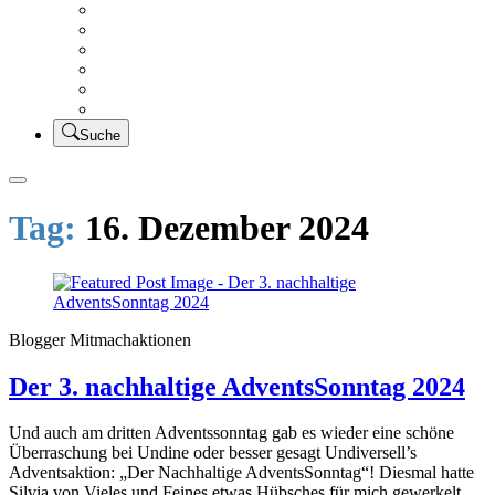
Creativsalat
Kleidung nähen
UFO Linkparty – Lets finish old stuff!!
KUSV
StickFreuden
Lätzchen Liebe
Suche
Tag:
16. Dezember 2024
Blogger Mitmachaktionen
Der 3. nachhaltige AdventsSonntag 2024
Und auch am dritten Adventssonntag gab es wieder eine schöne
Überraschung bei Undine oder besser gesagt Undiversell’s
Adventsaktion: „Der Nachhaltige AdventsSonntag“! Diesmal hatte
Silvia von Vieles und Feines etwas Hübsches für mich gewerkelt.