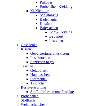
Pullover
Probenähen Kleidung
Ki-Kleidung
Schlafanzug
Bademantel
Kostüme
Babysachen
Baby-Kleidung
Babynest
Lätzchen
Geschenke
Kissen
Geburtserinnerungskissen
Leseknochen
Sitzkissen to go
Taschen
Geldbörsen
Handtaschen
Stoffbeutel
Täschchen
Resteverwertung
Stoffe für bestimmte Projekte
Probenähen
Stoffkarten
Weihnachtliches