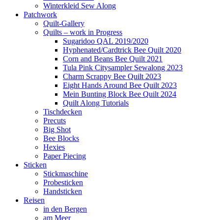
Winterkleid Sew Along
Patchwork
Quilt-Gallery
Quilts – work in Progress
Sugaridoo QAL 2019/2020
Hyphenated/Cardtrick Bee Quilt 2020
Corn and Beans Bee Quilt 2021
Tula Pink Citysampler Sewalong 2023
Charm Scrappy Bee Quilt 2023
Eight Hands Around Bee Quilt 2023
Mein Bunting Block Bee Quilt 2024
Quilt Along Tutorials
Tischdecken
Precuts
Big Shot
Bee Blocks
Hexies
Paper Piecing
Sticken
Stickmaschine
Probesticken
Handsticken
Reisen
in den Bergen
am Meer