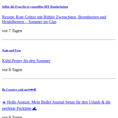
Selbst-die-Frau Do-it-yourselfies DIY Handarbeiten
Rezept: Rote Grütze mit Bühler Zwetschgen, Brombeeren und
Heidelbeeren – Sommer im Glas
vor 7 Tagen
Naht und Fern
Kühl-Penny für den Sommer
vor 8 Tagen
Be Creative with me✨✏️🎨
☀️ Hello August: Mein Bullet Journal Setup für den Urlaub & die
perfekte Packliste 🌊
vor 9 Tagen