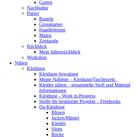
Garten
Nachhaltig
Papier
Basteln
Grusskarten
Handlettering
Malen
Zentangle
Rückblick
Mein Jahresrückblick
Workshop
Nähen
Kleidung
Kleidung-Sewalong
Meine Nähliste – Kleidung/Taschen/etc.
Kleider nähen – gesammelte Stoff und Material
Informationen
Kleidung – Work in Progress
Stoffe für bestimmte Projekte – Freebooks
Da-Kleidung
Blusen
Jacken/Mäntel
Kleider
Shirts
Röcke