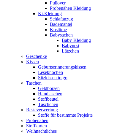
Pullover
Probenähen Kleidung
Ki-Kleidung
Schlafanzug
Bademantel
Kostüme
Babysachen
Baby-Kleidung
Babynest
Lätzchen
Geschenke
Kissen
Geburtserinnerungskissen
Leseknochen
Sitzkissen to go
Taschen
Geldbörsen
Handtaschen
Stoffbeutel
Täschchen
Resteverwertung
Stoffe für bestimmte Projekte
Probenähen
Stoffkarten
Weihnachtliches