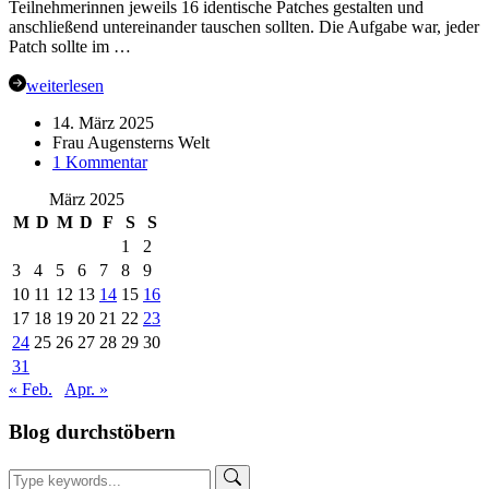
Teilnehmerinnen jeweils 16 identische Patches gestalten und
anschließend untereinander tauschen sollten. Die Aufgabe war, jeder
Patch sollte im …
weiterlesen
14. März 2025
Frau Augensterns Welt
zu
1 Kommentar
Prächtige
März 2025
Patches
eine
M
D
M
D
F
S
S
kreative
1
2
Retro
3
4
5
6
7
8
9
Aufgabe
10
11
12
13
14
15
16
17
18
19
20
21
22
23
24
25
26
27
28
29
30
31
« Feb.
Apr. »
Blog durchstöbern