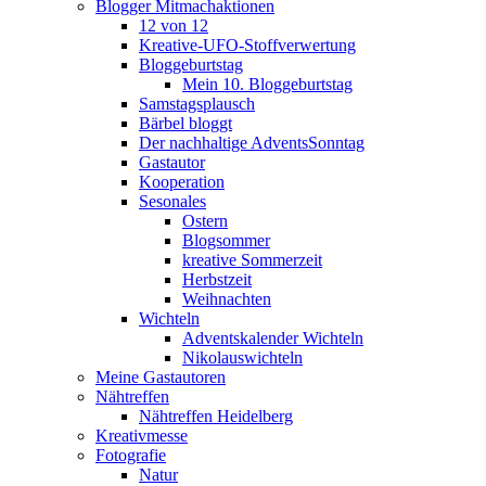
Blogger Mitmachaktionen
12 von 12
Kreative-UFO-Stoffverwertung
Bloggeburtstag
Mein 10. Bloggeburtstag
Samstagsplausch
Bärbel bloggt
Der nachhaltige AdventsSonntag
Gastautor
Kooperation
Sesonales
Ostern
Blogsommer
kreative Sommerzeit
Herbstzeit
Weihnachten
Wichteln
Adventskalender Wichteln
Nikolauswichteln
Meine Gastautoren
Nähtreffen
Nähtreffen Heidelberg
Kreativmesse
Fotografie
Natur