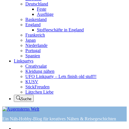
Deutschland
Feste
Ausflüge
Baskenland
England
Stoffgeschäfte in England
Frankreich
Japan
Niederlande
Portugal
Spanien
Linkpartys
Creativsalat
Kleidung nähen
UFO Linkparty – Lets finish old stuff!!
KUSV
StickFreuden
Lätzchen Liebe
Suche
Ein Näh-Hobby-Blog für kreatives Nähen & Reisegeschichten
Home