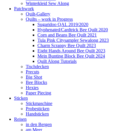
Winterkleid Sew Along
Patchwork
Quilt-Gallery
Quilts – work in Progress
Sugaridoo QAL 2019/2020
Hyphenated/Cardtrick Bee Quilt 2020
Corn and Beans Bee Quilt 2021
Tula Pink Citysampler Sewalong 2023
Charm Scrappy Bee Quilt 2023
Eight Hands Around Bee Quilt 2023
Mein Bunting Block Bee Quilt 2024
Quilt Along Tutorials
Tischdecken
Precuts
Big Shot
Bee Blocks
Hexies
Paper Piecing
Sticken
Stickmaschine
Probesticken
Handsticken
Reisen
in den Bergen
am Meer