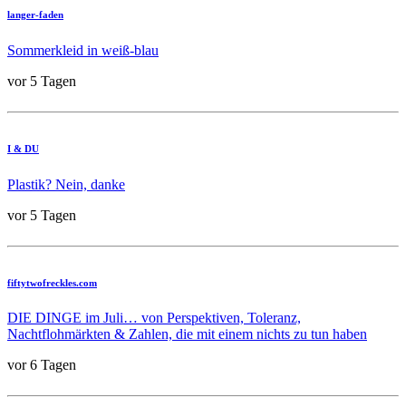
langer-faden
Sommerkleid in weiß-blau
vor 5 Tagen
I & DU
Plastik? Nein, danke
vor 5 Tagen
fiftytwofreckles.com
DIE DINGE im Juli… von Perspektiven, Toleranz,
Nachtflohmärkten & Zahlen, die mit einem nichts zu tun haben
vor 6 Tagen