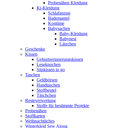
Probenähen Kleidung
Ki-Kleidung
Schlafanzug
Bademantel
Kostüme
Babysachen
Baby-Kleidung
Babynest
Lätzchen
Geschenke
Kissen
Geburtserinnerungskissen
Leseknochen
Sitzkissen to go
Taschen
Geldbörsen
Handtaschen
Stoffbeutel
Täschchen
Resteverwertung
Stoffe für bestimmte Projekte
Probenähen
Stoffkarten
Weihnachtliches
Winterkleid Sew Along