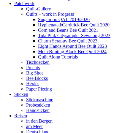
Patchwork
Quilt-Gallery
Quilts – work in Progress
Sugaridoo QAL 2019/2020
Hyphenated/Cardtrick Bee Quilt 2020
Corn and Beans Bee Quilt 2021
Tula Pink Citysampler Sewalong 2023
Charm Scrappy Bee Quilt 2023
Eight Hands Around Bee Quilt 2023
Mein Bunting Block Bee Quilt 2024
Quilt Along Tutorials
Tischdecken
Precuts
Big Shot
Bee Blocks
Hexies
Paper Piecing
Sticken
Stickmaschine
Probesticken
Handsticken
Reisen
in den Bergen
am Meer
Deutschland