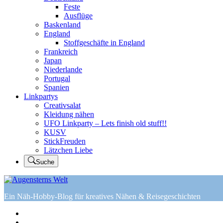
Feste
Ausflüge
Baskenland
England
Stoffgeschäfte in England
Frankreich
Japan
Niederlande
Portugal
Spanien
Linkpartys
Creativsalat
Kleidung nähen
UFO Linkparty – Lets finish old stuff!!
KUSV
StickFreuden
Lätzchen Liebe
Suche
Ein Näh-Hobby-Blog für kreatives Nähen & Reisegeschichten
Home
Tutorials