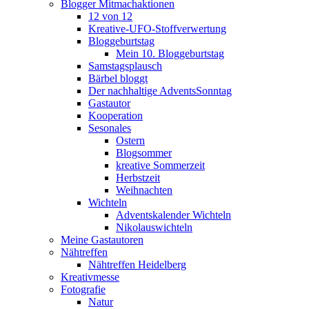
Blogger Mitmachaktionen
12 von 12
Kreative-UFO-Stoffverwertung
Bloggeburtstag
Mein 10. Bloggeburtstag
Samstagsplausch
Bärbel bloggt
Der nachhaltige AdventsSonntag
Gastautor
Kooperation
Sesonales
Ostern
Blogsommer
kreative Sommerzeit
Herbstzeit
Weihnachten
Wichteln
Adventskalender Wichteln
Nikolauswichteln
Meine Gastautoren
Nähtreffen
Nähtreffen Heidelberg
Kreativmesse
Fotografie
Natur