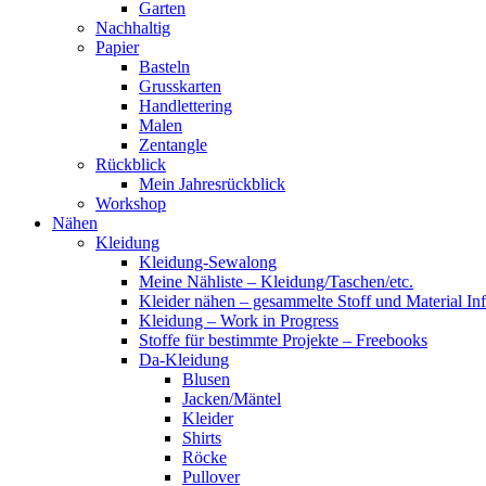
Garten
Nachhaltig
Papier
Basteln
Grusskarten
Handlettering
Malen
Zentangle
Rückblick
Mein Jahresrückblick
Workshop
Nähen
Kleidung
Kleidung-Sewalong
Meine Nähliste – Kleidung/Taschen/etc.
Kleider nähen – gesammelte Stoff und Material In
Kleidung – Work in Progress
Stoffe für bestimmte Projekte – Freebooks
Da-Kleidung
Blusen
Jacken/Mäntel
Kleider
Shirts
Röcke
Pullover