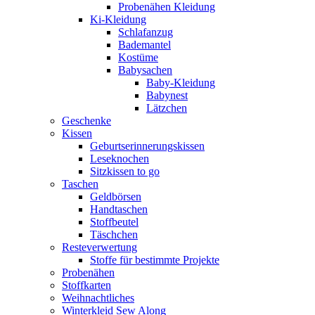
Probenähen Kleidung
Ki-Kleidung
Schlafanzug
Bademantel
Kostüme
Babysachen
Baby-Kleidung
Babynest
Lätzchen
Geschenke
Kissen
Geburtserinnerungskissen
Leseknochen
Sitzkissen to go
Taschen
Geldbörsen
Handtaschen
Stoffbeutel
Täschchen
Resteverwertung
Stoffe für bestimmte Projekte
Probenähen
Stoffkarten
Weihnachtliches
Winterkleid Sew Along