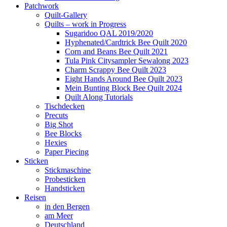
Patchwork
Quilt-Gallery
Quilts – work in Progress
Sugaridoo QAL 2019/2020
Hyphenated/Cardtrick Bee Quilt 2020
Corn and Beans Bee Quilt 2021
Tula Pink Citysampler Sewalong 2023
Charm Scrappy Bee Quilt 2023
Eight Hands Around Bee Quilt 2023
Mein Bunting Block Bee Quilt 2024
Quilt Along Tutorials
Tischdecken
Precuts
Big Shot
Bee Blocks
Hexies
Paper Piecing
Sticken
Stickmaschine
Probesticken
Handsticken
Reisen
in den Bergen
am Meer
Deutschland