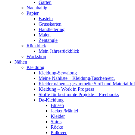
Garten
Nachhaltig
Papier
Basteln
Grusskarten
Handlettering
Malen
Zentangle
Rückblick
Mein Jahresrückblick
Workshop
Nähen
Kleidung
Kleidung-Sewalong
Meine Nähliste – Kleidung/Taschen/etc.
Kleider nähen – gesammelte Stoff und Material In
Kleidung – Work in Progress
Stoffe für bestimmte Projekte – Freebooks
Da-Kleidung
Blusen
Jacken/Mäntel
Kleider
Shirts
Röcke
Pullover