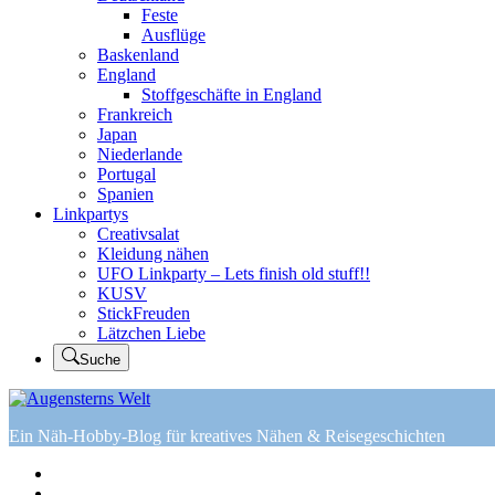
Feste
Ausflüge
Baskenland
England
Stoffgeschäfte in England
Frankreich
Japan
Niederlande
Portugal
Spanien
Linkpartys
Creativsalat
Kleidung nähen
UFO Linkparty – Lets finish old stuff!!
KUSV
StickFreuden
Lätzchen Liebe
Suche
Ein Näh-Hobby-Blog für kreatives Nähen & Reisegeschichten
Home
Tutorials