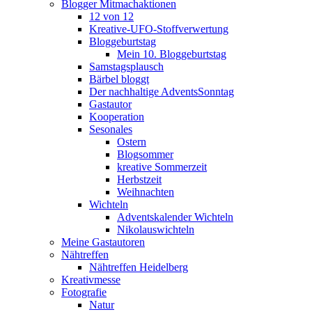
Blogger Mitmachaktionen
12 von 12
Kreative-UFO-Stoffverwertung
Bloggeburtstag
Mein 10. Bloggeburtstag
Samstagsplausch
Bärbel bloggt
Der nachhaltige AdventsSonntag
Gastautor
Kooperation
Sesonales
Ostern
Blogsommer
kreative Sommerzeit
Herbstzeit
Weihnachten
Wichteln
Adventskalender Wichteln
Nikolauswichteln
Meine Gastautoren
Nähtreffen
Nähtreffen Heidelberg
Kreativmesse
Fotografie
Natur