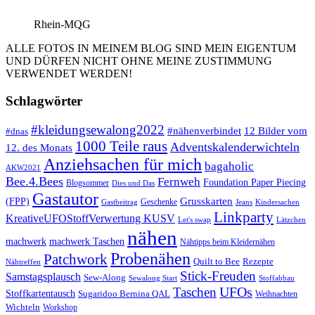
Rhein-MQG
ALLE FOTOS IN MEINEM BLOG SIND MEIN EIGENTUM
UND DÜRFEN NICHT OHNE MEINE ZUSTIMMUNG
VERWENDET WERDEN!
Schlagwörter
#kleidungsewalong2022
12 Bilder vom
#nähenverbindet
#dnas
1000 Teile raus
Adventskalenderwichteln
12. des Monats
Anziehsachen für mich
bagaholic
AKW2021
Bee.4.Bees
Fernweh
Foundation Paper Piecing
Blogsommer
Dies und Das
Gastautor
Grusskarten
(FPP)
Geschenke
Gastbeitrag
Jeans
Kindersachen
Linkparty
KreativeUFOStoffVerwertung KUSV
Lätzchen
Let's swap
nähen
machwerk
machwerk Taschen
Nähtipps beim Kleidernähen
Probenähen
Patchwork
Quilt to Bee
Rezepte
Nähtreffen
Stick-Freuden
Samstagsplausch
Sew-Along
Sewalong Start
Stoffabbau
UFOs
Taschen
Stoffkartentausch
Sugaridoo Bernina QAL
Weihnachten
Wichteln
Workshop