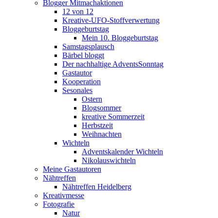
Blogger Mitmachaktionen
12 von 12
Kreative-UFO-Stoffverwertung
Bloggeburtstag
Mein 10. Bloggeburtstag
Samstagsplausch
Bärbel bloggt
Der nachhaltige AdventsSonntag
Gastautor
Kooperation
Sesonales
Ostern
Blogsommer
kreative Sommerzeit
Herbstzeit
Weihnachten
Wichteln
Adventskalender Wichteln
Nikolauswichteln
Meine Gastautoren
Nähtreffen
Nähtreffen Heidelberg
Kreativmesse
Fotografie
Natur