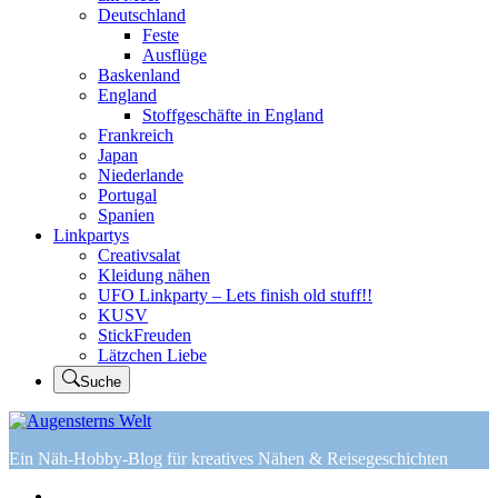
Deutschland
Feste
Ausflüge
Baskenland
England
Stoffgeschäfte in England
Frankreich
Japan
Niederlande
Portugal
Spanien
Linkpartys
Creativsalat
Kleidung nähen
UFO Linkparty – Lets finish old stuff!!
KUSV
StickFreuden
Lätzchen Liebe
Suche
Ein Näh-Hobby-Blog für kreatives Nähen & Reisegeschichten
Home