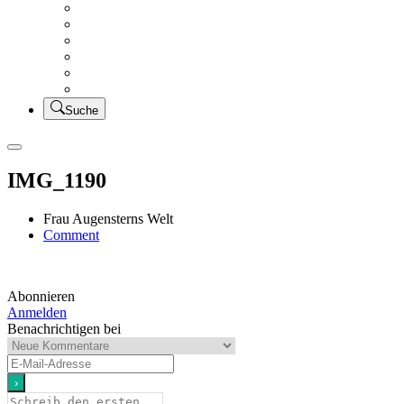
Creativsalat
Kleidung nähen
UFO Linkparty – Lets finish old stuff!!
KUSV
StickFreuden
Lätzchen Liebe
Suche
IMG_1190
Frau Augensterns Welt
on
Comment
IMG_1190
Abonnieren
Anmelden
Benachrichtigen bei