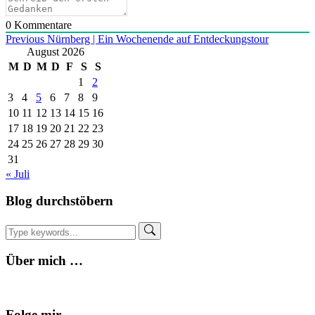
0
Kommentare
Beitragsnavigation
Previous
Nürnberg | Ein Wochenende auf Entdeckungstour
August 2026
M
D
M
D
F
S
S
1
2
3
4
5
6
7
8
9
10
11
12
13
14
15
16
17
18
19
20
21
22
23
24
25
26
27
28
29
30
31
« Juli
Blog durchstöbern
Über mich …
Folge mir