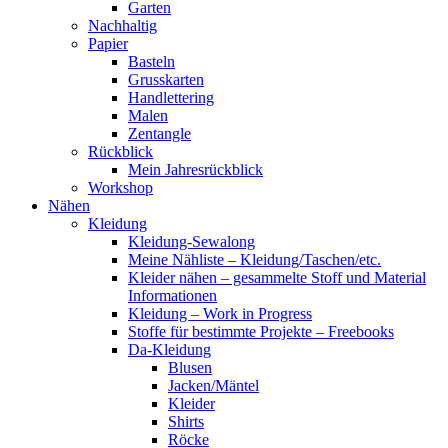
Garten
Nachhaltig
Papier
Basteln
Grusskarten
Handlettering
Malen
Zentangle
Rückblick
Mein Jahresrückblick
Workshop
Nähen
Kleidung
Kleidung-Sewalong
Meine Nähliste – Kleidung/Taschen/etc.
Kleider nähen – gesammelte Stoff und Material
Informationen
Kleidung – Work in Progress
Stoffe für bestimmte Projekte – Freebooks
Da-Kleidung
Blusen
Jacken/Mäntel
Kleider
Shirts
Röcke