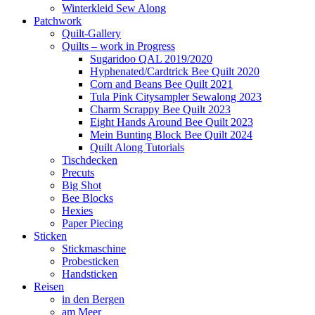
Winterkleid Sew Along
Patchwork
Quilt-Gallery
Quilts – work in Progress
Sugaridoo QAL 2019/2020
Hyphenated/Cardtrick Bee Quilt 2020
Corn and Beans Bee Quilt 2021
Tula Pink Citysampler Sewalong 2023
Charm Scrappy Bee Quilt 2023
Eight Hands Around Bee Quilt 2023
Mein Bunting Block Bee Quilt 2024
Quilt Along Tutorials
Tischdecken
Precuts
Big Shot
Bee Blocks
Hexies
Paper Piecing
Sticken
Stickmaschine
Probesticken
Handsticken
Reisen
in den Bergen
am Meer