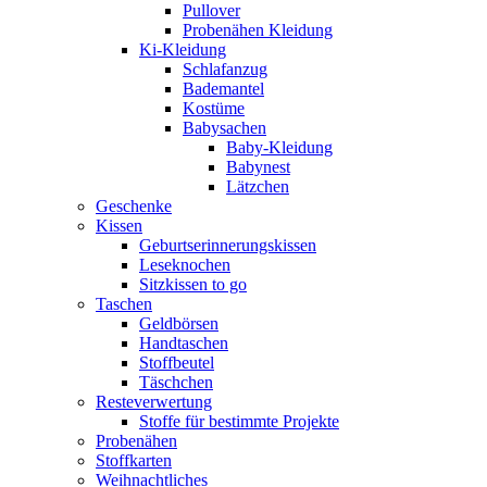
Pullover
Probenähen Kleidung
Ki-Kleidung
Schlafanzug
Bademantel
Kostüme
Babysachen
Baby-Kleidung
Babynest
Lätzchen
Geschenke
Kissen
Geburtserinnerungskissen
Leseknochen
Sitzkissen to go
Taschen
Geldbörsen
Handtaschen
Stoffbeutel
Täschchen
Resteverwertung
Stoffe für bestimmte Projekte
Probenähen
Stoffkarten
Weihnachtliches