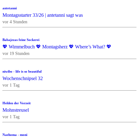
antetanni
Montagsstarter 33/26 | antetanni sagt was
vor 4 Stunden
Babajezas feine Sockerei
💖 Wimmelbuch 💖 Montagsherz 💖 Where’s What? 💖
vor 19 Stunden
niwibo - life is so beautiful
Wochenschnipsel 32
vor 1 Tag
Helden der Vorzeit
Mohnstreusel
vor 1 Tag
Naehoma - moni