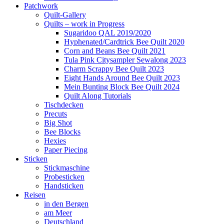
Patchwork
Quilt-Gallery
Quilts – work in Progress
Sugaridoo QAL 2019/2020
Hyphenated/Cardtrick Bee Quilt 2020
Corn and Beans Bee Quilt 2021
Tula Pink Citysampler Sewalong 2023
Charm Scrappy Bee Quilt 2023
Eight Hands Around Bee Quilt 2023
Mein Bunting Block Bee Quilt 2024
Quilt Along Tutorials
Tischdecken
Precuts
Big Shot
Bee Blocks
Hexies
Paper Piecing
Sticken
Stickmaschine
Probesticken
Handsticken
Reisen
in den Bergen
am Meer
Deutschland