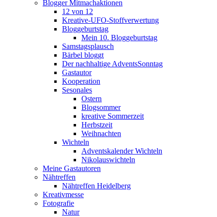
Blogger Mitmachaktionen
12 von 12
Kreative-UFO-Stoffverwertung
Bloggeburtstag
Mein 10. Bloggeburtstag
Samstagsplausch
Bärbel bloggt
Der nachhaltige AdventsSonntag
Gastautor
Kooperation
Sesonales
Ostern
Blogsommer
kreative Sommerzeit
Herbstzeit
Weihnachten
Wichteln
Adventskalender Wichteln
Nikolauswichteln
Meine Gastautoren
Nähtreffen
Nähtreffen Heidelberg
Kreativmesse
Fotografie
Natur