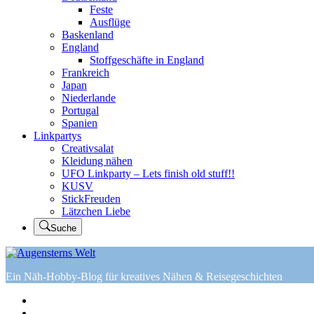
Feste
Ausflüge
Baskenland
England
Stoffgeschäfte in England
Frankreich
Japan
Niederlande
Portugal
Spanien
Linkpartys
Creativsalat
Kleidung nähen
UFO Linkparty – Lets finish old stuff!!
KUSV
StickFreuden
Lätzchen Liebe
Suche
Ein Näh-Hobby-Blog für kreatives Nähen & Reisegeschichten
Home
Tutorials