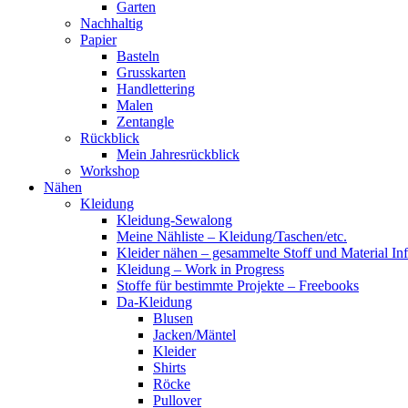
Garten
Nachhaltig
Papier
Basteln
Grusskarten
Handlettering
Malen
Zentangle
Rückblick
Mein Jahresrückblick
Workshop
Nähen
Kleidung
Kleidung-Sewalong
Meine Nähliste – Kleidung/Taschen/etc.
Kleider nähen – gesammelte Stoff und Material In
Kleidung – Work in Progress
Stoffe für bestimmte Projekte – Freebooks
Da-Kleidung
Blusen
Jacken/Mäntel
Kleider
Shirts
Röcke
Pullover