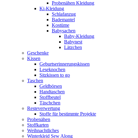
Probenähen Kleidung
Ki-Kleidung
Schlafanzug
Bademantel
Kostüme
Babysachen
Baby-Kleidung
Babynest
Lätzchen
Geschenke
Kissen
Geburtserinnerungskissen
Leseknochen
Sitzkissen to go
Taschen
Geldbörsen
Handtaschen
Stoffbeutel
Täschchen
Resteverwertung
Stoffe für bestimmte Projekte
Probenähen
Stoffkarten
Weihnachtliches
Winterkleid Sew Along