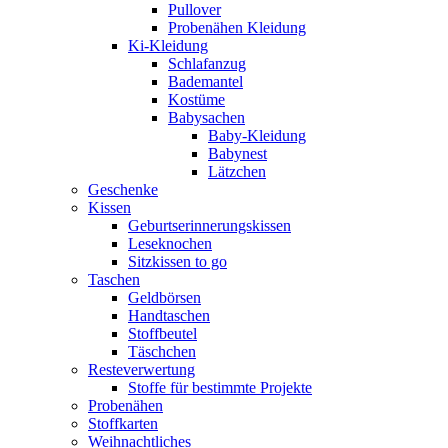
Pullover
Probenähen Kleidung
Ki-Kleidung
Schlafanzug
Bademantel
Kostüme
Babysachen
Baby-Kleidung
Babynest
Lätzchen
Geschenke
Kissen
Geburtserinnerungskissen
Leseknochen
Sitzkissen to go
Taschen
Geldbörsen
Handtaschen
Stoffbeutel
Täschchen
Resteverwertung
Stoffe für bestimmte Projekte
Probenähen
Stoffkarten
Weihnachtliches