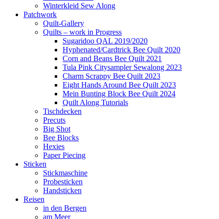
Winterkleid Sew Along
Patchwork
Quilt-Gallery
Quilts – work in Progress
Sugaridoo QAL 2019/2020
Hyphenated/Cardtrick Bee Quilt 2020
Corn and Beans Bee Quilt 2021
Tula Pink Citysampler Sewalong 2023
Charm Scrappy Bee Quilt 2023
Eight Hands Around Bee Quilt 2023
Mein Bunting Block Bee Quilt 2024
Quilt Along Tutorials
Tischdecken
Precuts
Big Shot
Bee Blocks
Hexies
Paper Piecing
Sticken
Stickmaschine
Probesticken
Handsticken
Reisen
in den Bergen
am Meer