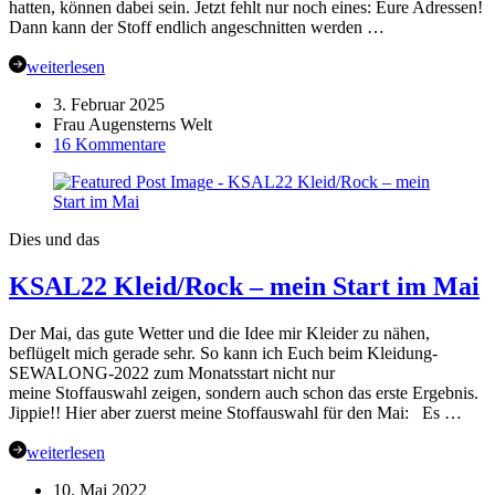
hatten, können dabei sein. Jetzt fehlt nur noch eines: Eure Adressen!
Dann kann der Stoff endlich angeschnitten werden …
weiterlesen
3. Februar 2025
Frau Augensterns Welt
zu
16 Kommentare
KUSV,
die
kreative
UFO-
Dies und das
Stoffverwertung
–
KSAL22 Kleid/Rock – mein Start im Mai
4.
Runde
in
Der Mai, das gute Wetter und die Idee mir Kleider zu nähen,
Augensterns
beflügelt mich gerade sehr. So kann ich Euch beim Kleidung-
Welt
SEWALONG-2022 zum Monatsstart nicht nur
meine Stoffauswahl zeigen, sondern auch schon das erste Ergebnis.
Jippie!! Hier aber zuerst meine Stoffauswahl für den Mai: Es …
weiterlesen
10. Mai 2022