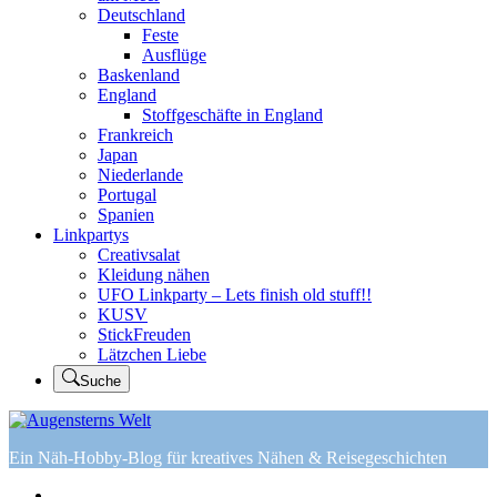
Deutschland
Feste
Ausflüge
Baskenland
England
Stoffgeschäfte in England
Frankreich
Japan
Niederlande
Portugal
Spanien
Linkpartys
Creativsalat
Kleidung nähen
UFO Linkparty – Lets finish old stuff!!
KUSV
StickFreuden
Lätzchen Liebe
Suche
Ein Näh-Hobby-Blog für kreatives Nähen & Reisegeschichten
Home