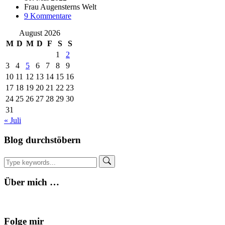
Frau Augensterns Welt
zu
9 Kommentare
KSAL22
August 2026
Kleid/Rock
–
M
D
M
D
F
S
S
mein
1
2
Start
3
4
5
6
7
8
9
im
10
11
12
13
14
15
16
Mai
17
18
19
20
21
22
23
24
25
26
27
28
29
30
31
« Juli
Blog durchstöbern
Über mich …
Folge mir