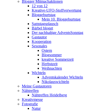
Blogger Mitmachaktionen
12 von 12
Kreative-UFO-Stoffverwertung
Bloggeburtstag
Mein 10. Bloggeburtstag
Samstagsplausch
Bärbel bloggt
Der nachhaltige AdventsSonntag
Gastautor
Kooperation
Sesonales
Ostern
Blogsommer
kreative Sommerzeit
Herbstzeit
Weihnachten
Wichteln
Adventskalender Wichteln
Nikolauswichteln
Meine Gastautoren
Nähtreffen
Nähtreffen Heidelberg
Kreativmesse
Fotografie
Natur