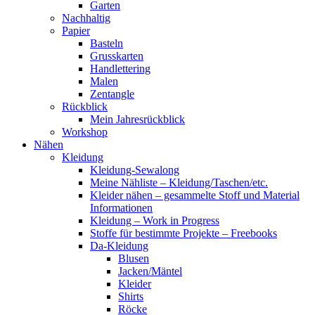
Garten
Nachhaltig
Papier
Basteln
Grusskarten
Handlettering
Malen
Zentangle
Rückblick
Mein Jahresrückblick
Workshop
Nähen
Kleidung
Kleidung-Sewalong
Meine Nähliste – Kleidung/Taschen/etc.
Kleider nähen – gesammelte Stoff und Material
Informationen
Kleidung – Work in Progress
Stoffe für bestimmte Projekte – Freebooks
Da-Kleidung
Blusen
Jacken/Mäntel
Kleider
Shirts
Röcke