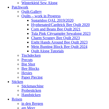
Winterkleid Sew Along
Patchwork
Quilt-Gallery
Quilts – work in Progress
Sugaridoo QAL 2019/2020
Hyphenated/Cardtrick Bee Quilt 2020
Corn and Beans Bee Quilt 2021
Tula Pink Citysampler Sewalong 2023
Charm Scrappy Bee Quilt 2023
Eight Hands Around Bee Quilt 2023
Mein Bunting Block Bee Quilt 2024
Quilt Along Tutorials
Tischdecken
Precuts
Big Shot
Bee Blocks
Hexies
Paper Piecing
Sticken
Stickmaschine
Probesticken
Handsticken
Reisen
in den Bergen
am Meer