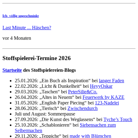
Ich- völlig ungeschminkt
Last Minute ... Häschen?
vor 4 Monaten
Stoffspielerei-Termine 2026
Startseite
des Stoffspielereien-Blogs
25.01.2026: „Ein Buch als Inspiration“ bei
langer Faden
22.02.2026: „Licht & Dunkelheit“ bei
HeyyOskar
29.03.2026: „Taschen“ bei
PeterSilie&Co.
26.04.2026: „Altes in Neuem“ bei
Feuerwerk by KAZE
31.05.2026: „English Paper Piecing“ bei
123-Nadelei
28.06.2026: „Tierisch“ bei
Zwischendurch
Juli und August: Sommerpause
27.09.2026: „Die Kunst des Weglassens“ bei
Tyche’s Touch
25.10.2026: „Schablonieren“ bei
Siebensachen zum
Selbermachen
29.11.2026: „Teppiche“ bei
made with Blümchen