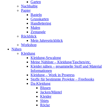
Garten
Nachhaltig
Papier
Basteln
Grusskarten
Handlettering
Malen
Zentangle
Rückblick
Mein Jahresrückblick
Workshop
Nähen
Kleidung
Kleidung-Sewalong
Meine Nähliste – Kleidung/Taschen/etc.
Kleider nähen – gesammelte Stoff und Material
Informationen
Kleidung – Work in Progress
Stoffe für bestimmte Projekte – Freebooks
Da-Kleidung
Blusen
Jacken/Mäntel
Kleider
Shirts
Röcke