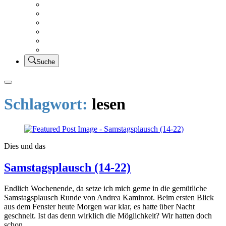
Creativsalat
Kleidung nähen
UFO Linkparty – Lets finish old stuff!!
KUSV
StickFreuden
Lätzchen Liebe
Suche
Schlagwort:
lesen
Dies und das
Samstagsplausch (14-22)
Endlich Wochenende, da setze ich mich gerne in die gemütliche
Samstagsplausch Runde von Andrea Kaminrot. Beim ersten Blick
aus dem Fenster heute Morgen war klar, es hatte über Nacht
geschneit. Ist das denn wirklich die Möglichkeit? Wir hatten doch
schon …