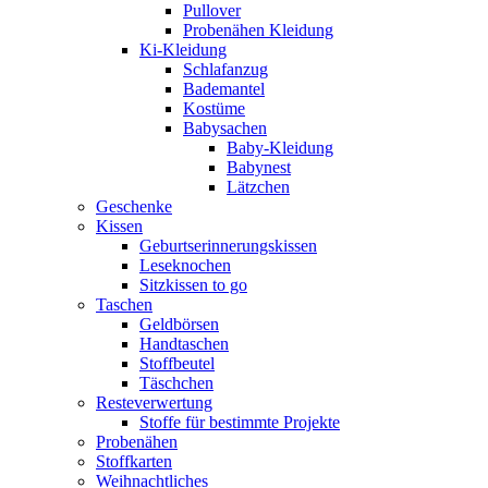
Pullover
Probenähen Kleidung
Ki-Kleidung
Schlafanzug
Bademantel
Kostüme
Babysachen
Baby-Kleidung
Babynest
Lätzchen
Geschenke
Kissen
Geburtserinnerungskissen
Leseknochen
Sitzkissen to go
Taschen
Geldbörsen
Handtaschen
Stoffbeutel
Täschchen
Resteverwertung
Stoffe für bestimmte Projekte
Probenähen
Stoffkarten
Weihnachtliches