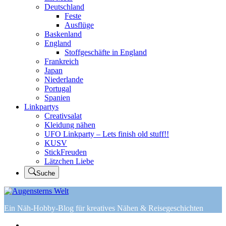
Deutschland
Feste
Ausflüge
Baskenland
England
Stoffgeschäfte in England
Frankreich
Japan
Niederlande
Portugal
Spanien
Linkpartys
Creativsalat
Kleidung nähen
UFO Linkparty – Lets finish old stuff!!
KUSV
StickFreuden
Lätzchen Liebe
Suche
Ein Näh-Hobby-Blog für kreatives Nähen & Reisegeschichten
Home