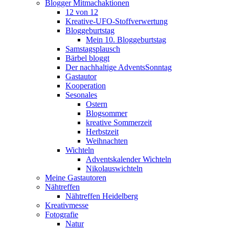
Blogger Mitmachaktionen
12 von 12
Kreative-UFO-Stoffverwertung
Bloggeburtstag
Mein 10. Bloggeburtstag
Samstagsplausch
Bärbel bloggt
Der nachhaltige AdventsSonntag
Gastautor
Kooperation
Sesonales
Ostern
Blogsommer
kreative Sommerzeit
Herbstzeit
Weihnachten
Wichteln
Adventskalender Wichteln
Nikolauswichteln
Meine Gastautoren
Nähtreffen
Nähtreffen Heidelberg
Kreativmesse
Fotografie
Natur