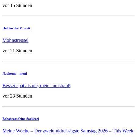
vor 15 Stunden
Helden der Vorzeit
Mohnstreusel
vor 21 Stunden
Naehoma - moni
Besser spät als nie, mein Junistrauß
vor 23 Stunden
Babajezas feine Sockerei
Meine Woche – Der zweiunddreissigste Samstag 2026 – This Week