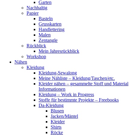
Garten
Nachhaltig
Papier
Basteln
Grusskarten
Handlettering
Malen
Zentangle
Rückblick
Mein Jahresrückblick
Workshop
Nähen
Kleidung
Kleidung-Sewalong
Meine Nähliste – Kleidung/Taschen/etc.
Kleider nähen – gesammelte Stoff und Material
Informationen
Kleidung – Work in Progress
Stoffe für bestimmte Projekte – Freebooks
Da-Kleidung
Blusen
Jacken/Mäntel
Kleider
Shirts
Röcke