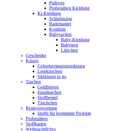
Pullover
Probenähen Kleidung
Ki-Kleidung
Schlafanzug
Bademantel
Kostüme
Babysachen
Baby-Kleidung
Babynest
Lätzchen
Geschenke
Kissen
Geburtserinnerungskissen
Leseknochen
Sitzkissen to go
Taschen
Geldbörsen
Handtaschen
Stoffbeutel
Täschchen
Resteverwertung
Stoffe für bestimmte Projekte
Probenähen
Stoffkarten
Weihnachtliches