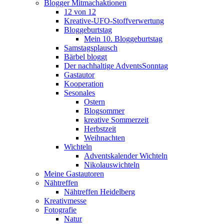
Blogger Mitmachaktionen
12 von 12
Kreative-UFO-Stoffverwertung
Bloggeburtstag
Mein 10. Bloggeburtstag
Samstagsplausch
Bärbel bloggt
Der nachhaltige AdventsSonntag
Gastautor
Kooperation
Sesonales
Ostern
Blogsommer
kreative Sommerzeit
Herbstzeit
Weihnachten
Wichteln
Adventskalender Wichteln
Nikolauswichteln
Meine Gastautoren
Nähtreffen
Nähtreffen Heidelberg
Kreativmesse
Fotografie
Natur