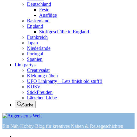
Deutschland
Feste
Ausflüge
Baskenland
England
Stoffgeschäfte in England
Frankreich
Japan
Niederlande
Portugal
Spanien
Linkpartys
Creativsalat
Kleidung nähen
UFO Linkparty – Lets finish old stuff!!
KUSV
StickFreuden
Lätzchen Liebe
Suche
Ein Näh-Hobby-Blog für kreatives Nähen & Reisegeschichten
Home