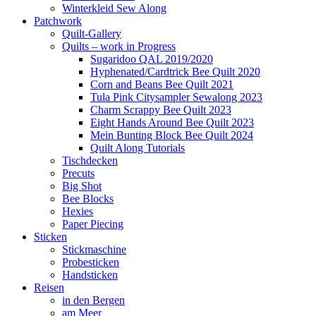
Winterkleid Sew Along
Patchwork
Quilt-Gallery
Quilts – work in Progress
Sugaridoo QAL 2019/2020
Hyphenated/Cardtrick Bee Quilt 2020
Corn and Beans Bee Quilt 2021
Tula Pink Citysampler Sewalong 2023
Charm Scrappy Bee Quilt 2023
Eight Hands Around Bee Quilt 2023
Mein Bunting Block Bee Quilt 2024
Quilt Along Tutorials
Tischdecken
Precuts
Big Shot
Bee Blocks
Hexies
Paper Piecing
Sticken
Stickmaschine
Probesticken
Handsticken
Reisen
in den Bergen
am Meer