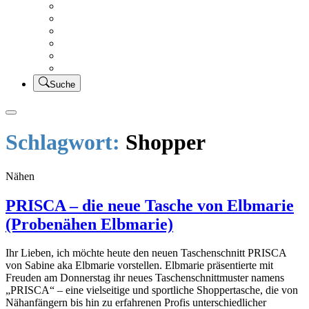
Creativsalat
Kleidung nähen
UFO Linkparty – Lets finish old stuff!!
KUSV
StickFreuden
Lätzchen Liebe
Suche
Schlagwort:
Shopper
Nähen
PRISCA – die neue Tasche von Elbmarie
(Probenähen Elbmarie)
Ihr Lieben, ich möchte heute den neuen Taschenschnitt PRISCA
von Sabine aka Elbmarie vorstellen. Elbmarie präsentierte mit
Freuden am Donnerstag ihr neues Taschenschnittmuster namens
„PRISCA“ – eine vielseitige und sportliche Shoppertasche, die von
Nähanfängern bis hin zu erfahrenen Profis unterschiedlicher