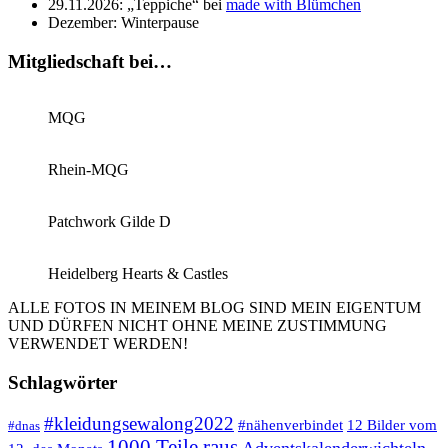
29.11.2026: „Teppiche“ bei
made with Blümchen
Dezember: Winterpause
Mitgliedschaft bei…
MQG
Rhein-MQG
Patchwork Gilde D
Heidelberg Hearts & Castles
ALLE FOTOS IN MEINEM BLOG SIND MEIN EIGENTUM
UND DÜRFEN NICHT OHNE MEINE ZUSTIMMUNG
VERWENDET WERDEN!
Schlagwörter
#kleidungsewalong2022
12 Bilder vom
#nähenverbindet
#dnas
1000 Teile raus
Adventskalenderwichteln