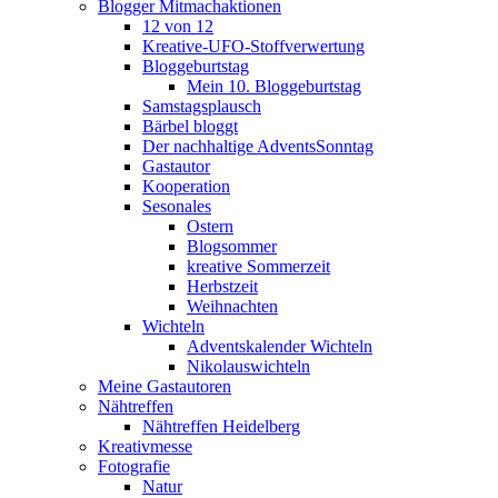
Blogger Mitmachaktionen
12 von 12
Kreative-UFO-Stoffverwertung
Bloggeburtstag
Mein 10. Bloggeburtstag
Samstagsplausch
Bärbel bloggt
Der nachhaltige AdventsSonntag
Gastautor
Kooperation
Sesonales
Ostern
Blogsommer
kreative Sommerzeit
Herbstzeit
Weihnachten
Wichteln
Adventskalender Wichteln
Nikolauswichteln
Meine Gastautoren
Nähtreffen
Nähtreffen Heidelberg
Kreativmesse
Fotografie
Natur