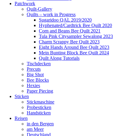
Patchwork
Quilt-Gallery
Quilts – work in Progress
Sugaridoo QAL 2019/2020
Hyphenated/Cardtrick Bee Quilt 2020
Corn and Beans Bee Quilt 2021
Tula Pink Citysampler Sewalong 2023
Charm Scrappy Bee Quilt 2023
Eight Hands Around Bee Quilt 2023
Mein Bunting Block Bee Quilt 2024
Quilt Along Tutorials
Tischdecken
Precuts
Big Shot
Bee Blocks
Hexies
Paper Piecing
Sticken
Stickmaschine
Probesticken
Handsticken
Reisen
in den Bergen
am Meer
Deutschland