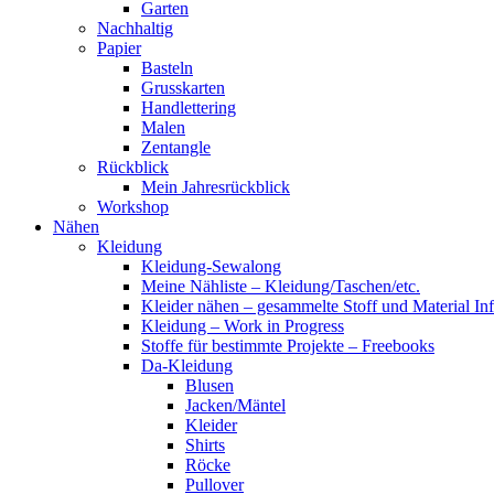
Garten
Nachhaltig
Papier
Basteln
Grusskarten
Handlettering
Malen
Zentangle
Rückblick
Mein Jahresrückblick
Workshop
Nähen
Kleidung
Kleidung-Sewalong
Meine Nähliste – Kleidung/Taschen/etc.
Kleider nähen – gesammelte Stoff und Material In
Kleidung – Work in Progress
Stoffe für bestimmte Projekte – Freebooks
Da-Kleidung
Blusen
Jacken/Mäntel
Kleider
Shirts
Röcke
Pullover