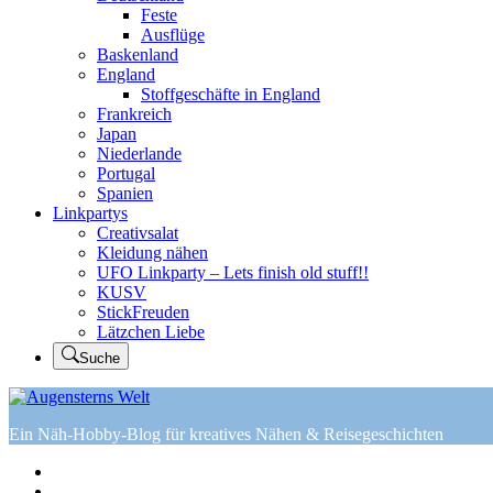
Feste
Ausflüge
Baskenland
England
Stoffgeschäfte in England
Frankreich
Japan
Niederlande
Portugal
Spanien
Linkpartys
Creativsalat
Kleidung nähen
UFO Linkparty – Lets finish old stuff!!
KUSV
StickFreuden
Lätzchen Liebe
Suche
Ein Näh-Hobby-Blog für kreatives Nähen & Reisegeschichten
Home
Tutorials