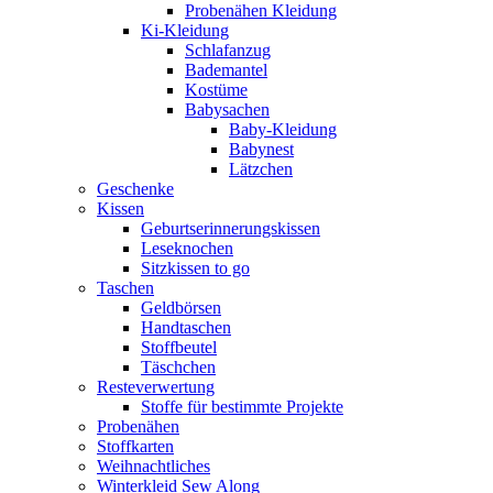
Probenähen Kleidung
Ki-Kleidung
Schlafanzug
Bademantel
Kostüme
Babysachen
Baby-Kleidung
Babynest
Lätzchen
Geschenke
Kissen
Geburtserinnerungskissen
Leseknochen
Sitzkissen to go
Taschen
Geldbörsen
Handtaschen
Stoffbeutel
Täschchen
Resteverwertung
Stoffe für bestimmte Projekte
Probenähen
Stoffkarten
Weihnachtliches
Winterkleid Sew Along