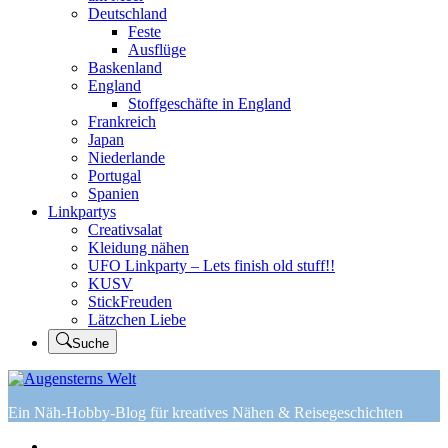
Deutschland
Feste
Ausflüge
Baskenland
England
Stoffgeschäfte in England
Frankreich
Japan
Niederlande
Portugal
Spanien
Linkpartys
Creativsalat
Kleidung nähen
UFO Linkparty – Lets finish old stuff!!
KUSV
StickFreuden
Lätzchen Liebe
Suche
Ein Näh-Hobby-Blog für kreatives Nähen & Reisegeschichten
Home