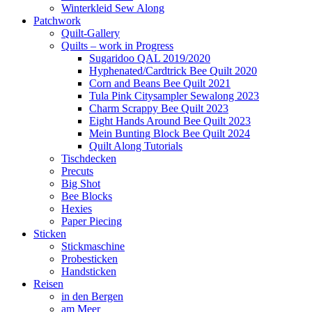
Winterkleid Sew Along
Patchwork
Quilt-Gallery
Quilts – work in Progress
Sugaridoo QAL 2019/2020
Hyphenated/Cardtrick Bee Quilt 2020
Corn and Beans Bee Quilt 2021
Tula Pink Citysampler Sewalong 2023
Charm Scrappy Bee Quilt 2023
Eight Hands Around Bee Quilt 2023
Mein Bunting Block Bee Quilt 2024
Quilt Along Tutorials
Tischdecken
Precuts
Big Shot
Bee Blocks
Hexies
Paper Piecing
Sticken
Stickmaschine
Probesticken
Handsticken
Reisen
in den Bergen
am Meer