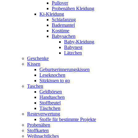
Pullover
Probenähen Kleidung
Ki-Kleidung
Schlafanzug
Bademantel
Kostüme
Babysachen
Baby-Kleidung
Babynest
Lätzchen
Geschenke
Kissen
Geburtserinnerungskissen
Leseknochen
Sitzkissen to go
Taschen
Geldbörsen
Handtaschen
Stoffbeutel
Täschchen
Resteverwertung
Stoffe für bestimmte Projekte
Probenähen
Stoffkarten
Weihnachtliches