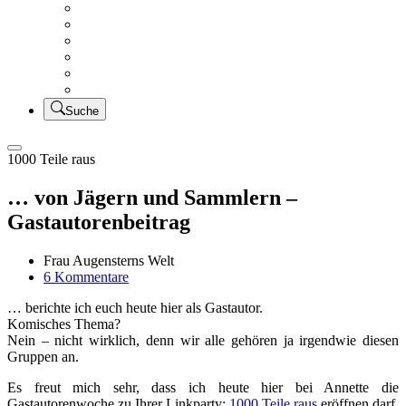
Creativsalat
Kleidung nähen
UFO Linkparty – Lets finish old stuff!!
KUSV
StickFreuden
Lätzchen Liebe
Suche
1000 Teile raus
… von Jägern und Sammlern –
Gastautorenbeitrag
Frau Augensterns Welt
zu
6 Kommentare
…
… berichte ich euch heute hier als Gastautor.
von
Komisches Thema?
Jägern
Nein – nicht wirklich, denn wir alle gehören ja irgendwie diesen
und
Gruppen an.
Sammlern
–
Es freut mich sehr, dass ich heute hier bei Annette die
Gastautorenbeitrag
Gastautorenwoche zu Ihrer Linkparty:
1000 Teile raus
eröffnen darf.