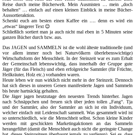
Reise durch meine Bücherwelt. Mein Ausmisten … mein „doch
behalten“ … einfach auf einen kleinen Einblick in meine Bücher-
Aussortieraktion.
Schenkt euch am besten einen Kaffee ein …. denn es wird ein
„etwas“ längerer Text 😉
Schließlich sortiert man ja auch nicht mal eben in 5 Minuten seine
ganzen Bücher durch bzw. aus.
Das JAGEN und SAMMELN ist die wohl älteste traditionelle (und
vor allem immer noch bei Naturvölkern überlebenswichtige)
Wirtschaftsform der Menschheit. In der Steinzeit war es zum Erhalt
der Gemeinschaft lebenswichtig, dass innerhalb der Gruppe gute
Jäger (für das Fleisch) und eben erfolgreiche Sammler (für Früchte,
Heilkräuter, Holz etc.) vorhanden waren.
Heute leben wir nun wirklich nicht mehr in der Steinzeit. Dennoch
hat sich dieses in unseren Genen manifestierte Jagen und Sammeln
bis heute hartnäckig gehalten.
Die Jäger jagen heutzutage den neuesten Trends hinterher. Jagen
nach Schnäppchen und freuen sich über jeden tollen „Fang“. Tja
und der Sammler, also der Sammler an sich ist ein Individuum,
welcher einfach mit Leidenschaft sammelt. Was gesammelt wird ist
so unterschiedlich, wie die Menschheit selbst. Schon kleine Kinder
werden mit geschickten Marketingaktionen an das Sammeln
herangeführt (damit die Menschheit auch nicht die geringste Change
hat, dieses Steinzeitgen überhaupt jemals zu verlieren). Sei es, dass