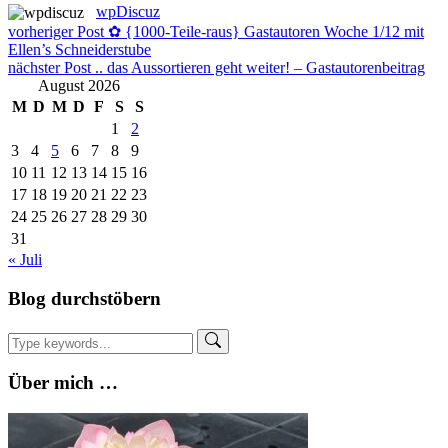
wpDiscuz
Beitragsnavigation
vorheriger Post
✿ {1000-Teile-raus} Gastautoren Woche 1/12 mit
Ellen’s Schneiderstube
nächster Post
.. das Aussortieren geht weiter! – Gastautorenbeitrag
August 2026
M
D
M
D
F
S
S
1
2
3
4
5
6
7
8
9
10
11
12
13
14
15
16
17
18
19
20
21
22
23
24
25
26
27
28
29
30
31
« Juli
Blog durchstöbern
Über mich …