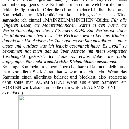
sie unbedingt jenes 7.te Ei finden müssen in welchem die noch
fehlende Figur steckt. Oder die schon in meiner Kindheit bekannten
Sammelalben mit Klebebildchen. Ja …. ich gestehe …. als Kind
sammelte ich einmal „MAINZELMÄNNCHEN“-Bilder.
Für alle
jüngeren Leser, die Mainzelmännchen waren in den 70ern die
Werbe-Pausenfiguren des TV-Senders ZDF.. Ein Werbespot, dann
die Mainzelmännchen usw. Die Kerlchen waren bei uns Kindern
damals der Hit. Anfang der 70er gab es ein Sammelalbum … mein
erstes und einziges was ich jemals gesammelt habe. Es „voll“ zu
bekommen hat mich damals über Monate hin mein komplettes
Taschengeld gekostet. Ich habe so etwas daher nie mehr
angefangen. Nie mehr irgendwelche Klebebildchen gesammelt.
So lange Sammeln in einem überschaubaren Rahmen bleibt und
man vor allem Spaß daran hat – warum auch nicht. Wenn das
Sammeln einen allerdings belastet und blockiert, also spätestens
dann sollte man AUSMISTEN! Wenn aus einem Sammeln ein
HORTEN wird, also dann sollte man wirklich AUSMISTEN!
es einfach.]