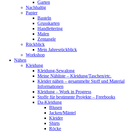
Garten
Nachhaltig
Papier
Basteln
Grusskarten
Handlettering
Malen
Zentangle
Rückblick
Mein Jahresrückblick
Workshop
Nähen
Kleidung
Kleidung-Sewalong
Meine Nähliste – Kleidung/Taschen/etc.
Kleider nähen – gesammelte Stoff und Material
Informationen
Kleidung – Work in Progress
Stoffe für bestimmte Projekte – Freebooks
Da-Kleidung
Blusen
Jacken/Mäntel
Kleider
Shirts
Röcke