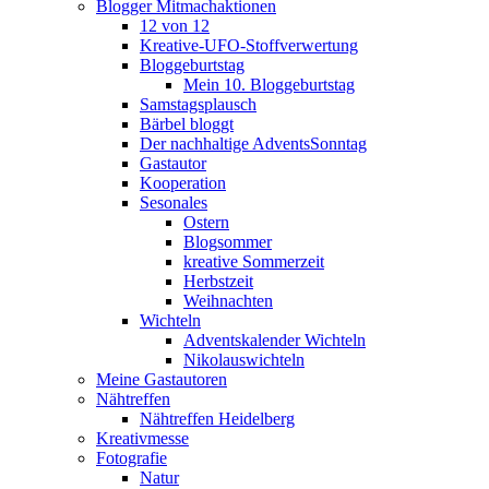
Blogger Mitmachaktionen
12 von 12
Kreative-UFO-Stoffverwertung
Bloggeburtstag
Mein 10. Bloggeburtstag
Samstagsplausch
Bärbel bloggt
Der nachhaltige AdventsSonntag
Gastautor
Kooperation
Sesonales
Ostern
Blogsommer
kreative Sommerzeit
Herbstzeit
Weihnachten
Wichteln
Adventskalender Wichteln
Nikolauswichteln
Meine Gastautoren
Nähtreffen
Nähtreffen Heidelberg
Kreativmesse
Fotografie
Natur