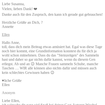
Liebe Susanna,
Vielen, lieben Dank! ❤️
Danke auch für den Zuspruch, den kann ich gerade gut gebrauchen!
Herzliche Grüße an Dich, ?
Annette
Ellen
Hallo Anne,
toll, dass dich mein Beitrag etwas amüsiert hat. Egal was diese Tage
noch hier kommt, eine Grundinformation konntest du für dich ja
wohl schon mitnehmen. Dass du das "Steinzeitgen" des Sammeln
hast und daher so gar nichts dafür kannst, wenn du diesem Gen
erliegst. Ab und an 😉 Manche Frauen sammeln Schuhe, manche
Taschen … WIR alle können also nichts dafür und müssen auch
kein schlechtes Gewissen haben 😉
♥liche Grüße
Ellen
Anonym
Liebe Ellen,
ich wünsche dir ganz viel Spaß bei deiner Gast-Autoren Woche!