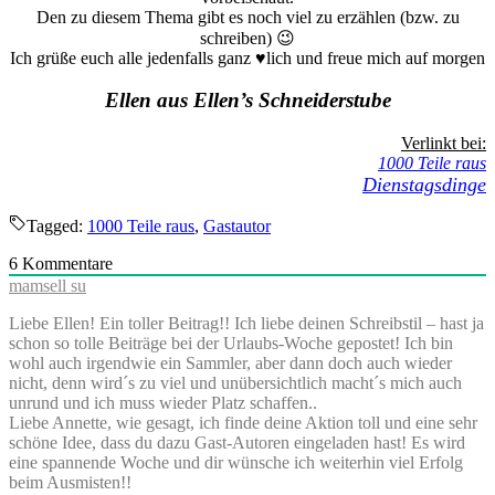
Den zu diesem Thema gibt es noch viel zu erzählen (bzw. zu
schreiben) 😉
Ich grüße euch alle jedenfalls ganz ♥lich und freue mich auf morgen
Ellen
aus Ellen’s Schneiderstube
Verlinkt bei:
1000 Teile raus
Dienstagsdinge
Tagged:
1000 Teile raus
,
Gastautor
6
Kommentare
mamsell su
Liebe Ellen! Ein toller Beitrag!! Ich liebe deinen Schreibstil – hast ja
schon so tolle Beiträge bei der Urlaubs-Woche gepostet! Ich bin
wohl auch irgendwie ein Sammler, aber dann doch auch wieder
nicht, denn wird´s zu viel und unübersichtlich macht´s mich auch
unrund und ich muss wieder Platz schaffen..
Liebe Annette, wie gesagt, ich finde deine Aktion toll und eine sehr
schöne Idee, dass du dazu Gast-Autoren eingeladen hast! Es wird
eine spannende Woche und dir wünsche ich weiterhin viel Erfolg
beim Ausmisten!!