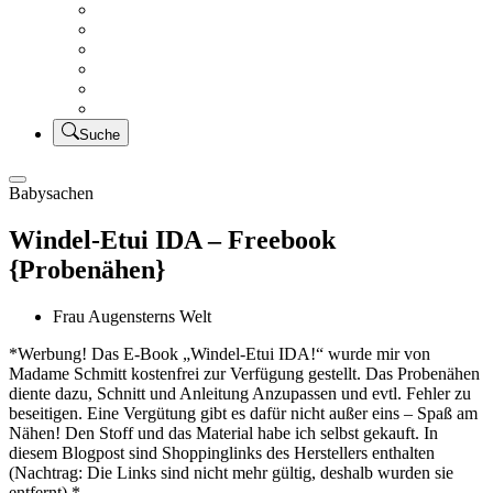
Creativsalat
Kleidung nähen
UFO Linkparty – Lets finish old stuff!!
KUSV
StickFreuden
Lätzchen Liebe
Suche
Babysachen
Windel-Etui IDA – Freebook
{Probenähen}
Frau Augensterns Welt
*Werbung! Das E-Book „Windel-Etui IDA!“ wurde mir von
Madame Schmitt kostenfrei zur Verfügung gestellt. Das Probenähen
diente dazu, Schnitt und Anleitung Anzupassen und evtl. Fehler zu
beseitigen. Eine Vergütung gibt es dafür nicht außer eins – Spaß am
Nähen! Den Stoff und das Material habe ich selbst gekauft. In
diesem Blogpost sind Shoppinglinks des Herstellers enthalten
(Nachtrag: Die Links sind nicht mehr gültig, deshalb wurden sie
entfernt).*