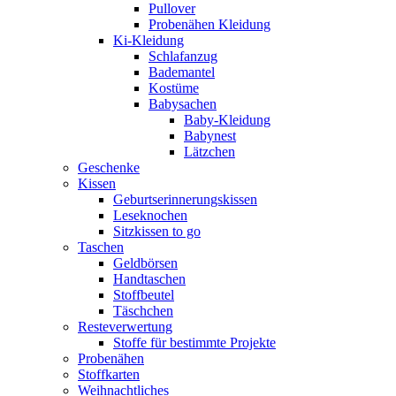
Pullover
Probenähen Kleidung
Ki-Kleidung
Schlafanzug
Bademantel
Kostüme
Babysachen
Baby-Kleidung
Babynest
Lätzchen
Geschenke
Kissen
Geburtserinnerungskissen
Leseknochen
Sitzkissen to go
Taschen
Geldbörsen
Handtaschen
Stoffbeutel
Täschchen
Resteverwertung
Stoffe für bestimmte Projekte
Probenähen
Stoffkarten
Weihnachtliches