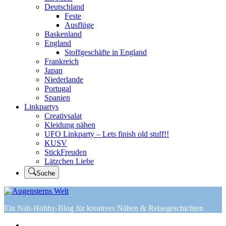
Deutschland
Feste
Ausflüge
Baskenland
England
Stoffgeschäfte in England
Frankreich
Japan
Niederlande
Portugal
Spanien
Linkpartys
Creativsalat
Kleidung nähen
UFO Linkparty – Lets finish old stuff!!
KUSV
StickFreuden
Lätzchen Liebe
Suche
Ein Näh-Hobby-Blog für kreatives Nähen & Reisegeschichten
Home