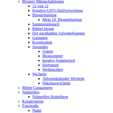
Blogger Mitmachaktionen
12 von 12
Kreative-UFO-Stoffverwertung
Bloggeburtstag
Mein 10. Bloggeburtstag
Samstagsplausch
Bärbel bloggt
Der nachhaltige AdventsSonntag
Gastautor
Kooperation
Sesonales
Ostern
Blogsommer
kreative Sommerzeit
Herbstzeit
Weihnachten
Wichteln
Adventskalender Wichteln
Nikolauswichteln
Meine Gastautoren
Nähtreffen
Nähtreffen Heidelberg
Kreativmesse
Fotografie
Natur