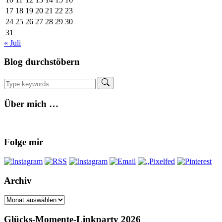
17
18
19
20
21
22
23
24
25
26
27
28
29
30
31
« Juli
Blog durchstöbern
Über mich …
Folge mir
Archiv
Archiv
Glücks-Momente-Linkparty 2026