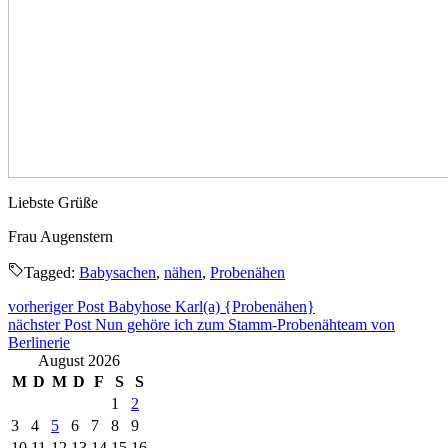
Liebste Grüße
Frau Augenstern
Tagged:
Babysachen
,
nähen
,
Probenähen
Beitragsnavigation
vorheriger Post
Babyhose Karl(a) {Probenähen}
nächster Post
Nun gehöre ich zum Stamm-Probenähteam von
Berlinerie
August 2026
M
D
M
D
F
S
S
1
2
3
4
5
6
7
8
9
10
11
12
13
14
15
16