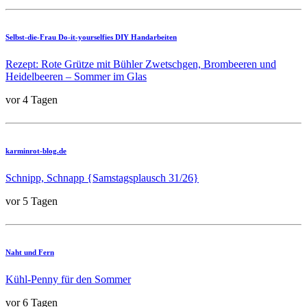
Selbst-die-Frau Do-it-yourselfies DIY Handarbeiten
Rezept: Rote Grütze mit Bühler Zwetschgen, Brombeeren und
Heidelbeeren – Sommer im Glas
vor 4 Tagen
karminrot-blog.de
Schnipp, Schnapp {Samstagsplausch 31/26}
vor 5 Tagen
Naht und Fern
Kühl-Penny für den Sommer
vor 6 Tagen