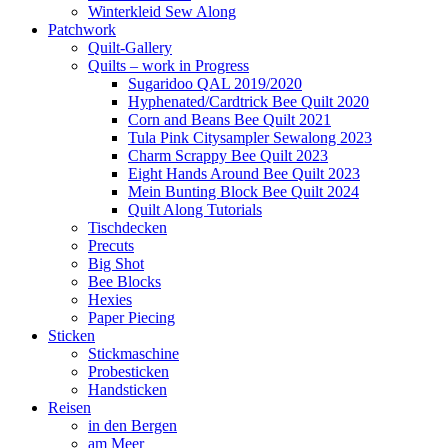
Winterkleid Sew Along
Patchwork
Quilt-Gallery
Quilts – work in Progress
Sugaridoo QAL 2019/2020
Hyphenated/Cardtrick Bee Quilt 2020
Corn and Beans Bee Quilt 2021
Tula Pink Citysampler Sewalong 2023
Charm Scrappy Bee Quilt 2023
Eight Hands Around Bee Quilt 2023
Mein Bunting Block Bee Quilt 2024
Quilt Along Tutorials
Tischdecken
Precuts
Big Shot
Bee Blocks
Hexies
Paper Piecing
Sticken
Stickmaschine
Probesticken
Handsticken
Reisen
in den Bergen
am Meer