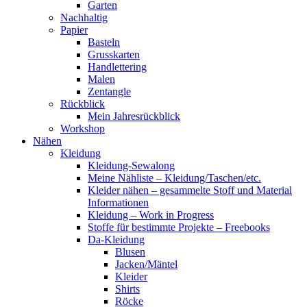
Garten
Nachhaltig
Papier
Basteln
Grusskarten
Handlettering
Malen
Zentangle
Rückblick
Mein Jahresrückblick
Workshop
Nähen
Kleidung
Kleidung-Sewalong
Meine Nähliste – Kleidung/Taschen/etc.
Kleider nähen – gesammelte Stoff und Material
Informationen
Kleidung – Work in Progress
Stoffe für bestimmte Projekte – Freebooks
Da-Kleidung
Blusen
Jacken/Mäntel
Kleider
Shirts
Röcke