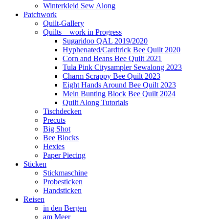
Winterkleid Sew Along
Patchwork
Quilt-Gallery
Quilts – work in Progress
Sugaridoo QAL 2019/2020
Hyphenated/Cardtrick Bee Quilt 2020
Corn and Beans Bee Quilt 2021
Tula Pink Citysampler Sewalong 2023
Charm Scrappy Bee Quilt 2023
Eight Hands Around Bee Quilt 2023
Mein Bunting Block Bee Quilt 2024
Quilt Along Tutorials
Tischdecken
Precuts
Big Shot
Bee Blocks
Hexies
Paper Piecing
Sticken
Stickmaschine
Probesticken
Handsticken
Reisen
in den Bergen
am Meer