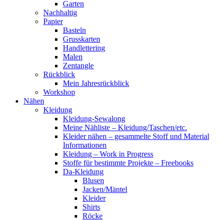
Garten
Nachhaltig
Papier
Basteln
Grusskarten
Handlettering
Malen
Zentangle
Rückblick
Mein Jahresrückblick
Workshop
Nähen
Kleidung
Kleidung-Sewalong
Meine Nähliste – Kleidung/Taschen/etc.
Kleider nähen – gesammelte Stoff und Material
Informationen
Kleidung – Work in Progress
Stoffe für bestimmte Projekte – Freebooks
Da-Kleidung
Blusen
Jacken/Mäntel
Kleider
Shirts
Röcke