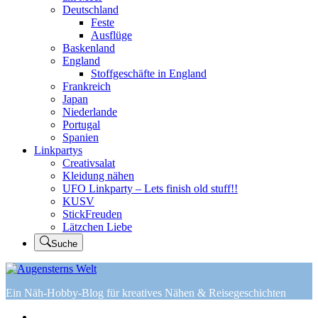
Deutschland
Feste
Ausflüge
Baskenland
England
Stoffgeschäfte in England
Frankreich
Japan
Niederlande
Portugal
Spanien
Linkpartys
Creativsalat
Kleidung nähen
UFO Linkparty – Lets finish old stuff!!
KUSV
StickFreuden
Lätzchen Liebe
Suche
Ein Näh-Hobby-Blog für kreatives Nähen & Reisegeschichten
Home