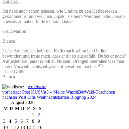
Kunzfrau
Ich habe auch schon gelesen, wie Undine zu den Kaffeesäcken
gekommen ist und welchen „Spaß“ sie beim Waschen hatte. Daraus
Utensils zu nähen finde ich total klasse.
Gruß Marion
Bianca
Liebe Annette, ich habr den Kaffeesack schon bei Undine
bewundert und freue mich, dass er dir so gut gefällt. Duftet er noch?
Auf jeden Fall passt er toll zu Nüssen, Orangen oder alles was man
in der Vorweihnachtszeit gern aufbewahren möchte. 🙂
Liebe Grüße
Bianca
wpDiscuz
Beitragsnavigation
vorheriger Post
KUSV#3 – Meine WaschBärWald-Täschchen
nächster Post
Elfis Weihnachtskarten Bloghop 2024
August 2026
M
D
M
D
F
S
S
1
2
3
4
5
6
7
8
9
10
11
12
13
14
15
16