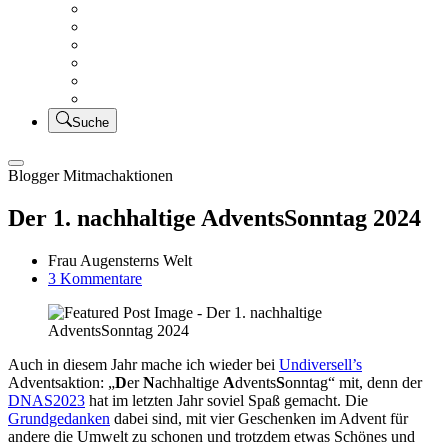
Creativsalat
Kleidung nähen
UFO Linkparty – Lets finish old stuff!!
KUSV
StickFreuden
Lätzchen Liebe
Suche
Blogger Mitmachaktionen
Der 1. nachhaltige AdventsSonntag 2024
Frau Augensterns Welt
zu
3 Kommentare
Der
1.
nachhaltige
AdventsSonntag
Auch in diesem Jahr mache ich wieder bei
Undiversell’s
2024
Adventsaktion: „
D
er
N
achhaltige
A
dvents
S
onntag“ mit, denn der
DNAS2023
hat im letzten Jahr soviel Spaß gemacht. Die
Grundgedanken
dabei sind, mit vier Geschenken im Advent für
andere die Umwelt zu schonen und trotzdem etwas Schönes und