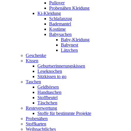
Pullover
Probenähen Kleidung
Ki-Kleidung
Schlafanzug
Bademantel
Kostüme
Babysachen
Baby-Kleidung
Babynest
Lätzchen
Geschenke
Kissen
Geburtserinnerungskissen
Leseknochen
Sitzkissen to go
Taschen
Geldbörsen
Handtaschen
Stoffbeutel
Täschchen
Resteverwertung
Stoffe für bestimmte Projekte
Probenähen
Stoffkarten
Weihnachtliches