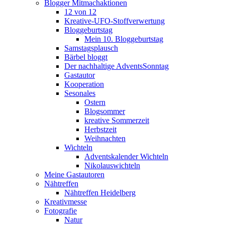
Blogger Mitmachaktionen
12 von 12
Kreative-UFO-Stoffverwertung
Bloggeburtstag
Mein 10. Bloggeburtstag
Samstagsplausch
Bärbel bloggt
Der nachhaltige AdventsSonntag
Gastautor
Kooperation
Sesonales
Ostern
Blogsommer
kreative Sommerzeit
Herbstzeit
Weihnachten
Wichteln
Adventskalender Wichteln
Nikolauswichteln
Meine Gastautoren
Nähtreffen
Nähtreffen Heidelberg
Kreativmesse
Fotografie
Natur