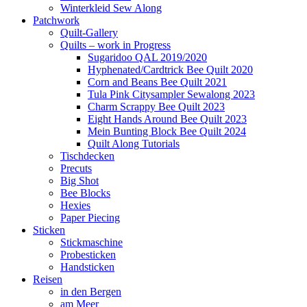
Winterkleid Sew Along
Patchwork
Quilt-Gallery
Quilts – work in Progress
Sugaridoo QAL 2019/2020
Hyphenated/Cardtrick Bee Quilt 2020
Corn and Beans Bee Quilt 2021
Tula Pink Citysampler Sewalong 2023
Charm Scrappy Bee Quilt 2023
Eight Hands Around Bee Quilt 2023
Mein Bunting Block Bee Quilt 2024
Quilt Along Tutorials
Tischdecken
Precuts
Big Shot
Bee Blocks
Hexies
Paper Piecing
Sticken
Stickmaschine
Probesticken
Handsticken
Reisen
in den Bergen
am Meer