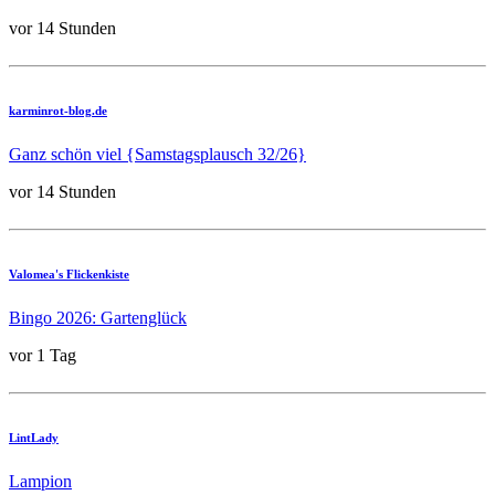
vor 14 Stunden
karminrot-blog.de
Ganz schön viel {Samstagsplausch 32/26}
vor 14 Stunden
Valomea's Flickenkiste
Bingo 2026: Gartenglück
vor 1 Tag
LintLady
Lampion