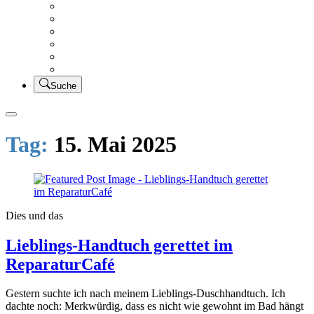
Creativsalat
Kleidung nähen
UFO Linkparty – Lets finish old stuff!!
KUSV
StickFreuden
Lätzchen Liebe
Suche
Tag:
15. Mai 2025
Dies und das
Lieblings-Handtuch gerettet im
ReparaturCafé
Gestern suchte ich nach meinem Lieblings-Duschhandtuch. Ich
dachte noch: Merkwürdig, dass es nicht wie gewohnt im Bad hängt