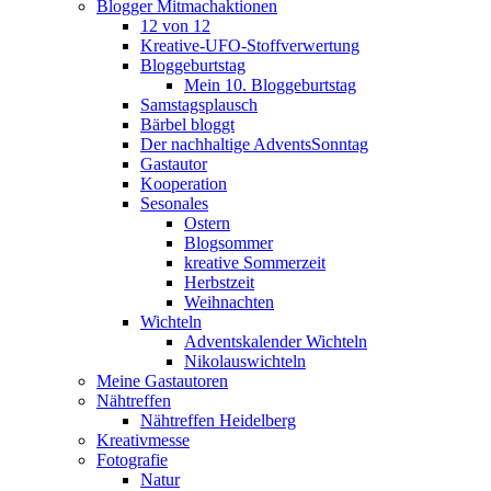
Blogger Mitmachaktionen
12 von 12
Kreative-UFO-Stoffverwertung
Bloggeburtstag
Mein 10. Bloggeburtstag
Samstagsplausch
Bärbel bloggt
Der nachhaltige AdventsSonntag
Gastautor
Kooperation
Sesonales
Ostern
Blogsommer
kreative Sommerzeit
Herbstzeit
Weihnachten
Wichteln
Adventskalender Wichteln
Nikolauswichteln
Meine Gastautoren
Nähtreffen
Nähtreffen Heidelberg
Kreativmesse
Fotografie
Natur