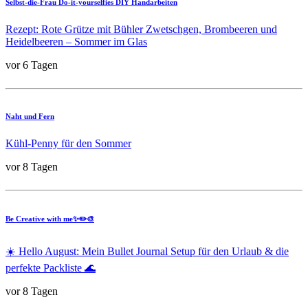
Selbst-die-Frau Do-it-yourselfies DIY Handarbeiten
Rezept: Rote Grütze mit Bühler Zwetschgen, Brombeeren und
Heidelbeeren – Sommer im Glas
vor 6 Tagen
Naht und Fern
Kühl-Penny für den Sommer
vor 8 Tagen
Be Creative with me✨✏️🎨
☀️ Hello August: Mein Bullet Journal Setup für den Urlaub & die
perfekte Packliste 🌊
vor 8 Tagen