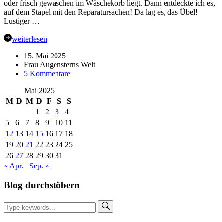
oder frisch gewaschen im Wäschekorb liegt. Dann entdeckte ich es,
auf dem Stapel mit den Reparatursachen! Da lag es, das Übel!
Lustiger …
weiterlesen
15. Mai 2025
Frau Augensterns Welt
zu
5 Kommentare
Lieblings-
Mai 2025
Handtuch
gerettet
M
D
M
D
F
S
S
im
1
2
3
4
ReparaturCafé
5
6
7
8
9
10
11
12
13
14
15
16
17
18
19
20
21
22
23
24
25
26
27
28
29
30
31
« Apr.
Sep. »
Blog durchstöbern