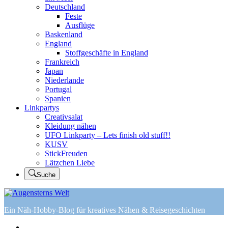
Deutschland
Feste
Ausflüge
Baskenland
England
Stoffgeschäfte in England
Frankreich
Japan
Niederlande
Portugal
Spanien
Linkpartys
Creativsalat
Kleidung nähen
UFO Linkparty – Lets finish old stuff!!
KUSV
StickFreuden
Lätzchen Liebe
Suche
Ein Näh-Hobby-Blog für kreatives Nähen & Reisegeschichten
Home