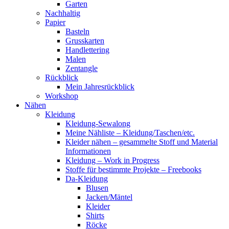
Garten
Nachhaltig
Papier
Basteln
Grusskarten
Handlettering
Malen
Zentangle
Rückblick
Mein Jahresrückblick
Workshop
Nähen
Kleidung
Kleidung-Sewalong
Meine Nähliste – Kleidung/Taschen/etc.
Kleider nähen – gesammelte Stoff und Material
Informationen
Kleidung – Work in Progress
Stoffe für bestimmte Projekte – Freebooks
Da-Kleidung
Blusen
Jacken/Mäntel
Kleider
Shirts
Röcke