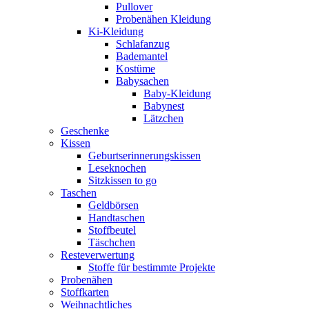
Pullover
Probenähen Kleidung
Ki-Kleidung
Schlafanzug
Bademantel
Kostüme
Babysachen
Baby-Kleidung
Babynest
Lätzchen
Geschenke
Kissen
Geburtserinnerungskissen
Leseknochen
Sitzkissen to go
Taschen
Geldbörsen
Handtaschen
Stoffbeutel
Täschchen
Resteverwertung
Stoffe für bestimmte Projekte
Probenähen
Stoffkarten
Weihnachtliches