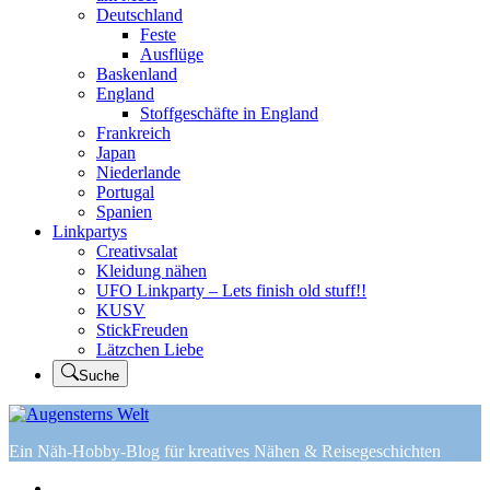
Deutschland
Feste
Ausflüge
Baskenland
England
Stoffgeschäfte in England
Frankreich
Japan
Niederlande
Portugal
Spanien
Linkpartys
Creativsalat
Kleidung nähen
UFO Linkparty – Lets finish old stuff!!
KUSV
StickFreuden
Lätzchen Liebe
Suche
Ein Näh-Hobby-Blog für kreatives Nähen & Reisegeschichten
Home