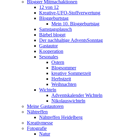
Blogger Mitmachaktionen
12 von 12
Kreative-UFO-Stoffverwertung
Bloggeburtstag
Mein 10. Bloggeburtstag
Samstagsplausch
Bärbel bloggt
Der nachhaltige AdventsSonntag
Gastautor
Kooperation
Sesonales
Ostern
Blogsommer
kreative Sommerzeit
Herbstzeit
Weihnachten
Wichteln
Adventskalender Wichteln
Nikolauswichteln
Meine Gastautoren
Nähtreffen
Nähtreffen Heidelberg
Kreativmesse
Fotografie
Natur