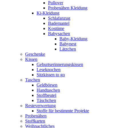
Pullover
Probenähen Kleidung
Ki-Kleidung
Schlafanzug
Bademantel
Kostüme
Babysachen
Baby-Kleidung
Babynest
Lätzchen
Geschenke
Kissen
Geburtserinnerungskissen
Leseknochen
Sitzkissen to go
Taschen
Geldbörsen
Handtaschen
Stoffbeutel
Täschchen
Resteverwertung
Stoffe für bestimmte Projekte
Probenähen
Stoffkarten
Weihnachtliches