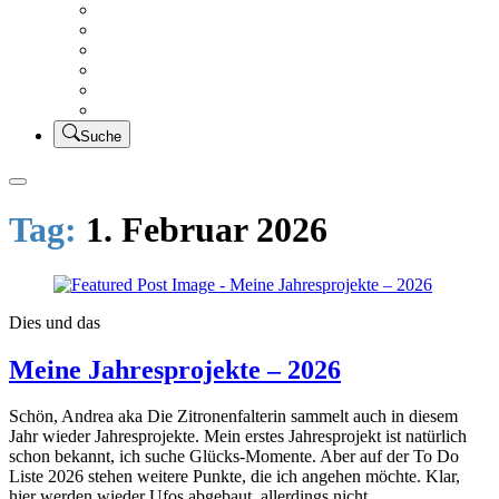
Creativsalat
Kleidung nähen
UFO Linkparty – Lets finish old stuff!!
KUSV
StickFreuden
Lätzchen Liebe
Suche
Tag:
1. Februar 2026
Dies und das
Meine Jahresprojekte – 2026
Schön, Andrea aka Die Zitronenfalterin sammelt auch in diesem
Jahr wieder Jahresprojekte. Mein erstes Jahresprojekt ist natürlich
schon bekannt, ich suche Glücks-Momente. Aber auf der To Do
Liste 2026 stehen weitere Punkte, die ich angehen möchte. Klar,
hier werden wieder Ufos abgebaut, allerdings nicht …