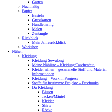
Garten
Nachhaltig
Papier
Basteln
Grusskarten
Handlettering
Malen
Zentangle
Rückblick
Mein Jahresrückblick
Workshop
Nähen
Kleidung
Kleidung-Sewalong
Meine Nähliste – Kleidung/Taschen/etc.
Kleider nähen – gesammelte Stoff und Material
Informationen
Kleidung – Work in Progress
Stoffe für bestimmte Projekte – Freebooks
Da-Kleidung
Blusen
Jacken/Mäntel
Kleider
Shirts
Röcke