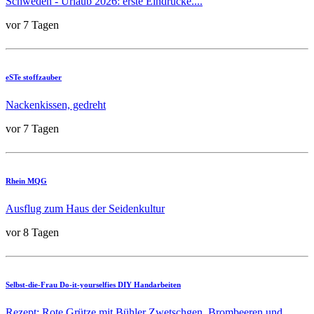
Schweden - Urlaub 2026: erste Eindrücke....
vor 7 Tagen
eSTe stoffzauber
Nackenkissen, gedreht
vor 7 Tagen
Rhein MQG
Ausflug zum Haus der Seidenkultur
vor 8 Tagen
Selbst-die-Frau Do-it-yourselfies DIY Handarbeiten
Rezept: Rote Grütze mit Bühler Zwetschgen, Brombeeren und