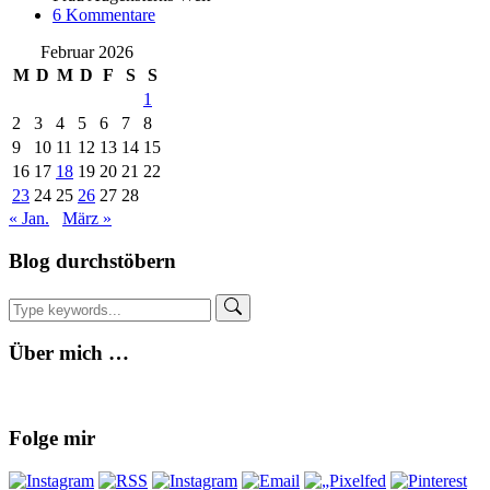
zu
6 Kommentare
Back
Februar 2026
to
the
M
D
M
D
F
S
S
roots
1
–
2
3
4
5
6
7
8
Woche
9
10
11
12
13
14
15
2
16
17
18
19
20
21
22
–
Taschen
23
24
25
26
27
28
und
« Jan.
März »
Täschchen
Blog durchstöbern
Über mich …
Folge mir