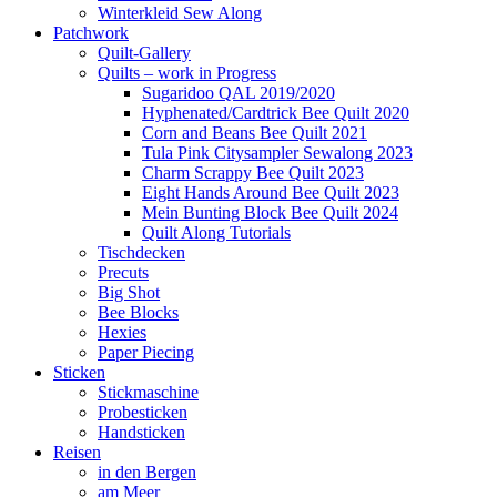
Winterkleid Sew Along
Patchwork
Quilt-Gallery
Quilts – work in Progress
Sugaridoo QAL 2019/2020
Hyphenated/Cardtrick Bee Quilt 2020
Corn and Beans Bee Quilt 2021
Tula Pink Citysampler Sewalong 2023
Charm Scrappy Bee Quilt 2023
Eight Hands Around Bee Quilt 2023
Mein Bunting Block Bee Quilt 2024
Quilt Along Tutorials
Tischdecken
Precuts
Big Shot
Bee Blocks
Hexies
Paper Piecing
Sticken
Stickmaschine
Probesticken
Handsticken
Reisen
in den Bergen
am Meer