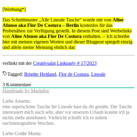
[Werbung*]
Das Schnittmuster „Alle Lineale Tasche“ wurde mir von
Aline
Afonso aka Flor De Costura
–
Berlin
kostenlos für das
Probenähen zur Verfügung gestellt. In diesem Post sind Werbelinks
von
Aline Afonso aka Flor De Costura
enthalten. – Ich schreibe
hier mit meinen eigenen Worten und dieser Blogpost spiegelt einzig
und allein meine Meinung ehrlich dar.
verlinkt mit der
Creativsalat Linkparty # 17/2023
Tagged:
Brigitte Heitland
,
Flor de Costura
,
Lineale
3
Kommentare
Handmade by Maritabw
Liebe Annette,
eine superschöne Tasche für Lineale hast du dir genäht. Die Tasche
interessiert mich auch sehr, aber vor unserem Urlaub konnte ich ja
nichts mehr annehmen. Vielleicht schaffe ich es indem
nachstenografiere Wochen.
Liebe Grüße Marita