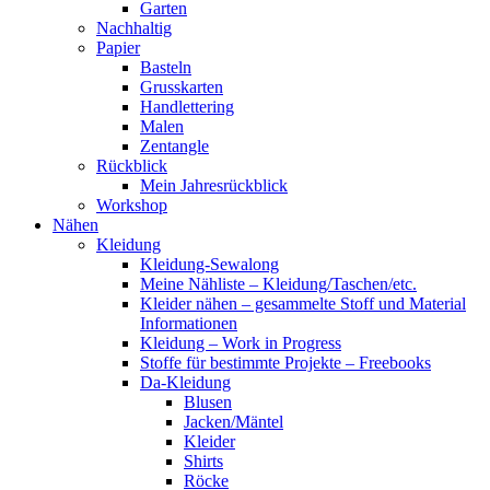
Garten
Nachhaltig
Papier
Basteln
Grusskarten
Handlettering
Malen
Zentangle
Rückblick
Mein Jahresrückblick
Workshop
Nähen
Kleidung
Kleidung-Sewalong
Meine Nähliste – Kleidung/Taschen/etc.
Kleider nähen – gesammelte Stoff und Material
Informationen
Kleidung – Work in Progress
Stoffe für bestimmte Projekte – Freebooks
Da-Kleidung
Blusen
Jacken/Mäntel
Kleider
Shirts
Röcke