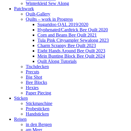
Winterkleid Sew Along
Patchwork
Quilt-Gallery
Quilts – work in Progress
Sugaridoo QAL 2019/2020
Hyphenated/Cardtrick Bee Quilt 2020
Corn and Beans Bee Quilt 2021
Tula Pink Citysampler Sewalong 2023
Charm Scrappy Bee Quilt 2023
Eight Hands Around Bee Quilt 2023
Mein Bunting Block Bee Quilt 2024
Quilt Along Tutorials
Tischdecken
Precuts
Big Shot
Bee Blocks
Hexies
Paper Piecing
Sticken
Stickmaschine
Probesticken
Handsticken
Reisen
in den Bergen
am Meer