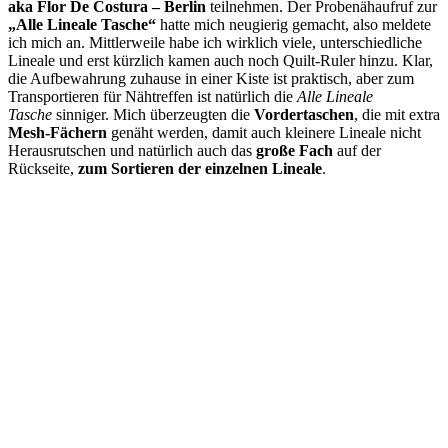
aka Flor De Costura
–
Berlin
teilnehmen. Der Probenähaufruf zur
Flor
„Alle Lineale Tasche“
hatte mich neugierig gemacht, also meldete
De
ich mich an. Mittlerweile habe ich wirklich viele, unterschiedliche
Costura
Lineale und erst kürzlich kamen auch noch Quilt-Ruler hinzu. Klar,
Taschenschnitt
die Aufbewahrung zuhause in einer Kiste ist praktisch, aber zum
{Probenähen-
Transportieren für Nähtreffen ist natürlich die
Alle Lineale
Werbung*}
Tasche
sinniger. Mich überzeugten die
Vordertaschen
, die mit extra
Mesh-Fächern
genäht werden, damit auch kleinere Lineale nicht
Herausrutschen und natürlich auch das
große Fach
auf der
Rückseite,
zum Sortieren der einzelnen Lineale
.