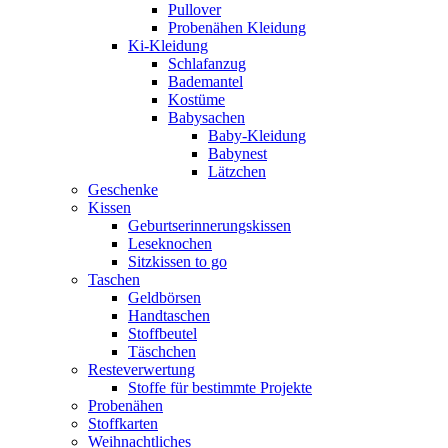
Pullover
Probenähen Kleidung
Ki-Kleidung
Schlafanzug
Bademantel
Kostüme
Babysachen
Baby-Kleidung
Babynest
Lätzchen
Geschenke
Kissen
Geburtserinnerungskissen
Leseknochen
Sitzkissen to go
Taschen
Geldbörsen
Handtaschen
Stoffbeutel
Täschchen
Resteverwertung
Stoffe für bestimmte Projekte
Probenähen
Stoffkarten
Weihnachtliches