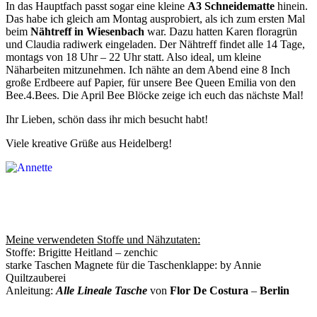
In das Hauptfach passt sogar eine kleine
A3 Schneidematte
hinein.
Das habe ich gleich am Montag ausprobiert, als ich zum ersten Mal
beim
Nähtreff in Wiesenbach
war. Dazu hatten Karen floragrün
und Claudia radiwerk eingeladen. Der Nähtreff findet alle 14 Tage,
montags von 18 Uhr – 22 Uhr statt. Also ideal, um kleine
Näharbeiten mitzunehmen. Ich nähte an dem Abend eine 8 Inch
große Erdbeere auf Papier, für unsere Bee Queen Emilia von den
Bee.4.Bees. Die April Bee Blöcke zeige ich euch das nächste Mal!
Ihr Lieben, schön dass ihr mich besucht habt!
Viele kreative Grüße aus Heidelberg!
Meine verwendeten Stoffe und Nähzutaten:
Stoffe: Brigitte Heitland – zenchic
starke Taschen Magnete für die Taschenklappe: by Annie
Quiltzauberei
Anleitung:
Alle Lineale Tasche
von
Flor De Costura
–
Berlin