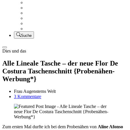
Creativsalat
Kleidung nähen
UFO Linkparty – Lets finish old stuff!!
KUSV
StickFreuden
Lätzchen Liebe
Suche
Dies und das
Alle Lineale Tasche – der neue Flor De
Costura Taschenschnitt {Probenähen-
Werbung*}
Frau Augensterns Welt
zu
3 Kommentare
Alle
Lineale
Tasche
–
der
Zum ersten Mal durfte ich bei dem Probenähen von
Aline Afonso
neue