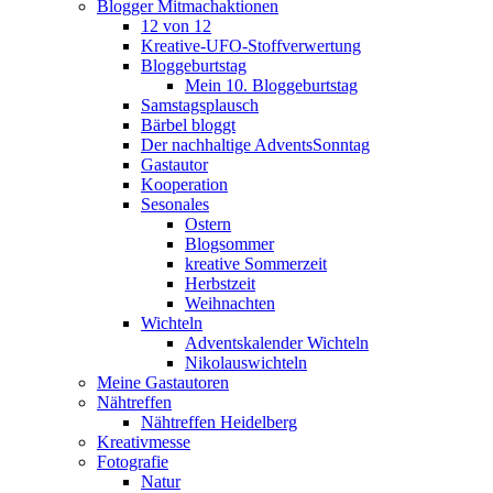
Blogger Mitmachaktionen
12 von 12
Kreative-UFO-Stoffverwertung
Bloggeburtstag
Mein 10. Bloggeburtstag
Samstagsplausch
Bärbel bloggt
Der nachhaltige AdventsSonntag
Gastautor
Kooperation
Sesonales
Ostern
Blogsommer
kreative Sommerzeit
Herbstzeit
Weihnachten
Wichteln
Adventskalender Wichteln
Nikolauswichteln
Meine Gastautoren
Nähtreffen
Nähtreffen Heidelberg
Kreativmesse
Fotografie
Natur