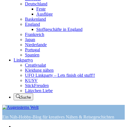
Deutschland
Feste
Ausflüge
Baskenland
England
Stoffgeschäfte in England
Frankreich
Japan
Niederlande
Portugal
Spanien
Linkpartys
Creativsalat
Kleidung nähen
UFO Linkparty – Lets finish old stuff!!
KUSV
StickFreuden
Lätzchen Liebe
Suche
Ein Näh-Hobby-Blog für kreatives Nähen & Reisegeschichten
Home