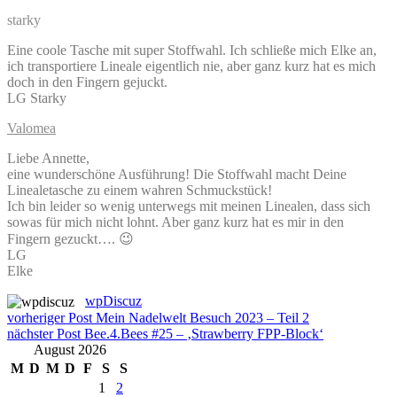
starky
Eine coole Tasche mit super Stoffwahl. Ich schließe mich Elke an,
ich transportiere Lineale eigentlich nie, aber ganz kurz hat es mich
doch in den Fingern gejuckt.
LG Starky
Valomea
Liebe Annette,
eine wunderschöne Ausführung! Die Stoffwahl macht Deine
Linealetasche zu einem wahren Schmuckstück!
Ich bin leider so wenig unterwegs mit meinen Linealen, dass sich
sowas für mich nicht lohnt. Aber ganz kurz hat es mir in den
Fingern gezuckt…. 😉
LG
Elke
wpDiscuz
Beitragsnavigation
vorheriger Post
Mein Nadelwelt Besuch 2023 – Teil 2
nächster Post
Bee.4.Bees #25 – ‚Strawberry FPP-Block‘
August 2026
M
D
M
D
F
S
S
1
2