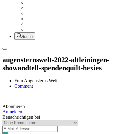
Creativsalat
Kleidung nähen
UFO Linkparty – Lets finish old stuff!!
KUSV
StickFreuden
Lätzchen Liebe
Suche
augensternswelt-2022-altleiningen-
showandtell-spendenquilt-hexies
Frau Augensterns Welt
on
Comment
augensternswelt-
2022-
altleiningen-
Abonnieren
showandtell-
Anmelden
spendenquilt-
Benachrichtigen bei
hexies