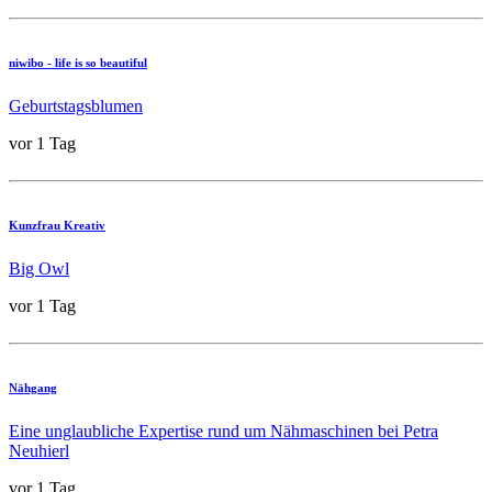
niwibo - life is so beautiful
Geburtstagsblumen
vor 1 Tag
Kunzfrau Kreativ
Big Owl
vor 1 Tag
Nähgang
Eine unglaubliche Expertise rund um Nähmaschinen bei Petra
Neuhierl
vor 1 Tag