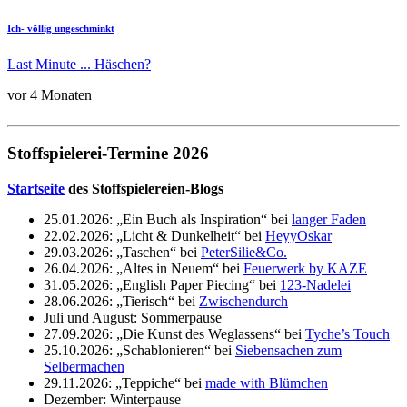
Ich- völlig ungeschminkt
Last Minute ... Häschen?
vor 4 Monaten
Stoffspielerei-Termine 2026
Startseite
des Stoffspielereien-Blogs
25.01.2026: „Ein Buch als Inspiration“ bei
langer Faden
22.02.2026: „Licht & Dunkelheit“ bei
HeyyOskar
29.03.2026: „Taschen“ bei
PeterSilie&Co.
26.04.2026: „Altes in Neuem“ bei
Feuerwerk by KAZE
31.05.2026: „English Paper Piecing“ bei
123-Nadelei
28.06.2026: „Tierisch“ bei
Zwischendurch
Juli und August: Sommerpause
27.09.2026: „Die Kunst des Weglassens“ bei
Tyche’s Touch
25.10.2026: „Schablonieren“ bei
Siebensachen zum
Selbermachen
29.11.2026: „Teppiche“ bei
made with Blümchen
Dezember: Winterpause