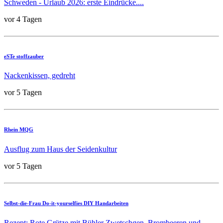
Schweden - Urlaub 2026: erste Eindrücke....
vor 4 Tagen
eSTe stoffzauber
Nackenkissen, gedreht
vor 5 Tagen
Rhein MQG
Ausflug zum Haus der Seidenkultur
vor 5 Tagen
Selbst-die-Frau Do-it-yourselfies DIY Handarbeiten
Rezept: Rote Grütze mit Bühler Zwetschgen, Brombeeren und