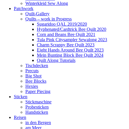
Winterkleid Sew Along
Patchwork
Quilt-Gallery
Quilts – work in Progress
Sugaridoo QAL 2019/2020
Hyphenated/Cardtrick Bee Quilt 2020
Corn and Beans Bee Quilt 2021
Tula Pink Citysampler Sewalong 2023
Charm Scrappy Bee Quilt 2023
Eight Hands Around Bee Quilt 2023
Mein Bunting Block Bee Quilt 2024
Quilt Along Tutorials
Tischdecken
Precuts
Big Shot
Bee Blocks
Hexies
Paper Piecing
Sticken
Stickmaschine
Probesticken
Handsticken
Reisen
in den Bergen
am Meer