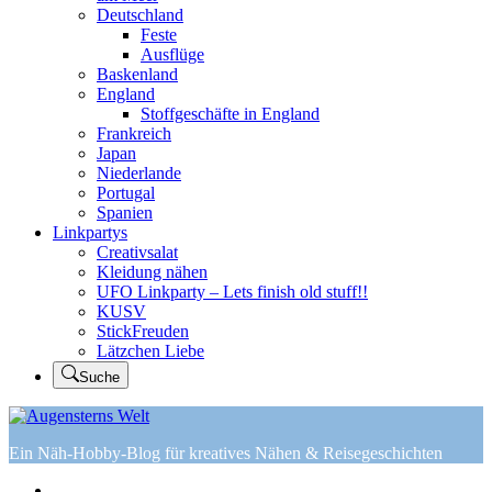
Deutschland
Feste
Ausflüge
Baskenland
England
Stoffgeschäfte in England
Frankreich
Japan
Niederlande
Portugal
Spanien
Linkpartys
Creativsalat
Kleidung nähen
UFO Linkparty – Lets finish old stuff!!
KUSV
StickFreuden
Lätzchen Liebe
Suche
Ein Näh-Hobby-Blog für kreatives Nähen & Reisegeschichten
Home