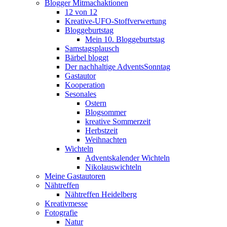
Blogger Mitmachaktionen
12 von 12
Kreative-UFO-Stoffverwertung
Bloggeburtstag
Mein 10. Bloggeburtstag
Samstagsplausch
Bärbel bloggt
Der nachhaltige AdventsSonntag
Gastautor
Kooperation
Sesonales
Ostern
Blogsommer
kreative Sommerzeit
Herbstzeit
Weihnachten
Wichteln
Adventskalender Wichteln
Nikolauswichteln
Meine Gastautoren
Nähtreffen
Nähtreffen Heidelberg
Kreativmesse
Fotografie
Natur