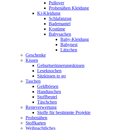
Pullover
Probenähen Kleidung
Ki-Kleidung
Schlafanzug
Bademantel
Kostüme
Babysachen
Baby-Kleidung
Babynest
Lätzchen
Geschenke
Kissen
Geburtserinnerungskissen
Leseknochen
Sitzkissen to go
Taschen
Geldbörsen
Handtaschen
Stoffbeutel
Täschchen
Resteverwertung
Stoffe für bestimmte Projekte
Probenähen
Stoffkarten
Weihnachtliches