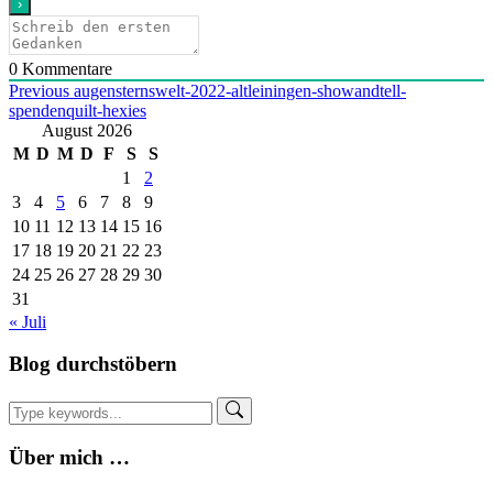
0
Kommentare
Beitragsnavigation
Previous
augensternswelt-2022-altleiningen-showandtell-
spendenquilt-hexies
August 2026
M
D
M
D
F
S
S
1
2
3
4
5
6
7
8
9
10
11
12
13
14
15
16
17
18
19
20
21
22
23
24
25
26
27
28
29
30
31
« Juli
Blog durchstöbern
Über mich …