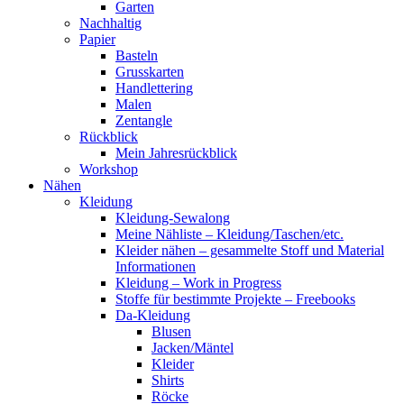
Garten
Nachhaltig
Papier
Basteln
Grusskarten
Handlettering
Malen
Zentangle
Rückblick
Mein Jahresrückblick
Workshop
Nähen
Kleidung
Kleidung-Sewalong
Meine Nähliste – Kleidung/Taschen/etc.
Kleider nähen – gesammelte Stoff und Material
Informationen
Kleidung – Work in Progress
Stoffe für bestimmte Projekte – Freebooks
Da-Kleidung
Blusen
Jacken/Mäntel
Kleider
Shirts
Röcke