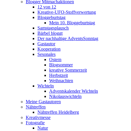
Blogger Mitmachaktionen
12 von 12
Kreative-UFO-Stoffverwertung
Bloggeburtstag
Mein 10. Bloggeburtstag
Samstagsplausch
Bärbel bloggt
Der nachhaltige AdventsSonntag
Gastautor
Kooperation
Sesonales
Ostern
Blogsommer
kreative Sommerzeit
Herbstzeit
Weihnachten
Wichteln
Adventskalender Wichteln
Nikolauswichteln
Meine Gastautoren
Nähtreffen
Nähtreffen Heidelberg
Kreativmesse
Fotografie
Natur