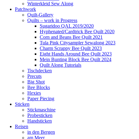
Winterkleid Sew Along
Patchwork
Quilt-Gallery
Quilts – work in Progress
Sugaridoo QAL 2019/2020
Hyphenated/Cardtrick Bee Quilt 2020
Corn and Beans Bee Quilt 2021
Tula Pink Citysampler Sewalong 2023
Charm Scrappy Bee Quilt 2023
Eight Hands Around Bee Quilt 2023
Mein Bunting Block Bee Quilt 2024
Quilt Along Tutorials
Tischdecken
Precuts
Big Shot
Bee Blocks
Hexies
Paper Piecing
Sticken
Stickmaschine
Probesticken
Handsticken
Reisen
in den Bergen
am Meer