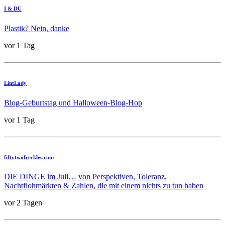
I & DU
Plastik? Nein, danke
vor 1 Tag
LintLady
Blog-Geburtstag und Halloween-Blog-Hop
vor 1 Tag
fiftytwofreckles.com
DIE DINGE im Juli… von Perspektiven, Toleranz,
Nachtflohmärkten & Zahlen, die mit einem nichts zu tun haben
vor 2 Tagen