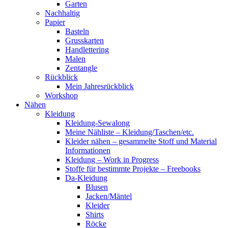
Garten
Nachhaltig
Papier
Basteln
Grusskarten
Handlettering
Malen
Zentangle
Rückblick
Mein Jahresrückblick
Workshop
Nähen
Kleidung
Kleidung-Sewalong
Meine Nähliste – Kleidung/Taschen/etc.
Kleider nähen – gesammelte Stoff und Material
Informationen
Kleidung – Work in Progress
Stoffe für bestimmte Projekte – Freebooks
Da-Kleidung
Blusen
Jacken/Mäntel
Kleider
Shirts
Röcke