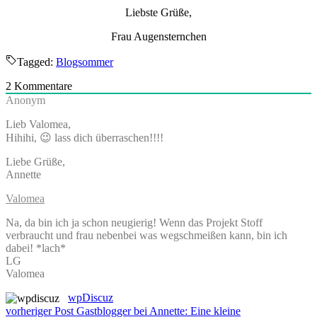
Liebste Grüße,
Frau Augensternchen
Tagged:
Blogsommer
2
Kommentare
Anonym
Lieb Valomea,
Hihihi, 😉 lass dich überraschen!!!!
Liebe Grüße,
Annette
Valomea
Na, da bin ich ja schon neugierig! Wenn das Projekt Stoff
verbraucht und frau nebenbei was wegschmeißen kann, bin ich
dabei! *lach*
LG
Valomea
wpDiscuz
Beitragsnavigation
vorheriger Post
Gastblogger bei Annette: Eine kleine