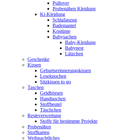
Pullover
Probenähen Kleidung
Ki-Kleidung
Schlafanzug
Bademantel
Kostüme
Babysachen
Baby-Kleidung
Babynest
Lätzchen
Geschenke
Kissen
Geburtserinnerungskissen
Leseknochen
Sitzkissen to go
Taschen
Geldbörsen
Handtaschen
Stoffbeutel
Täschchen
Resteverwertung
Stoffe für bestimmte Projekte
Probenähen
Stoffkarten
Weihnachtliches