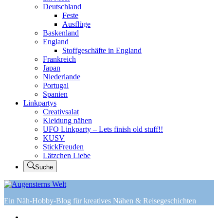
Deutschland
Feste
Ausflüge
Baskenland
England
Stoffgeschäfte in England
Frankreich
Japan
Niederlande
Portugal
Spanien
Linkpartys
Creativsalat
Kleidung nähen
UFO Linkparty – Lets finish old stuff!!
KUSV
StickFreuden
Lätzchen Liebe
Suche
Ein Näh-Hobby-Blog für kreatives Nähen & Reisegeschichten
Home