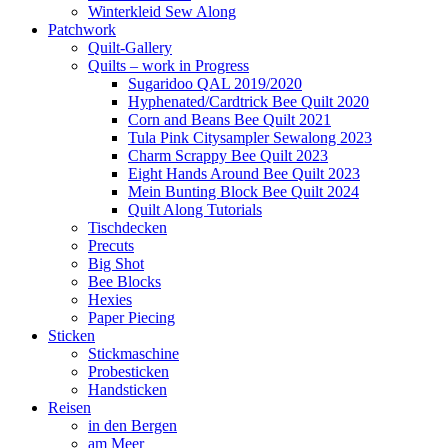
Winterkleid Sew Along
Patchwork
Quilt-Gallery
Quilts – work in Progress
Sugaridoo QAL 2019/2020
Hyphenated/Cardtrick Bee Quilt 2020
Corn and Beans Bee Quilt 2021
Tula Pink Citysampler Sewalong 2023
Charm Scrappy Bee Quilt 2023
Eight Hands Around Bee Quilt 2023
Mein Bunting Block Bee Quilt 2024
Quilt Along Tutorials
Tischdecken
Precuts
Big Shot
Bee Blocks
Hexies
Paper Piecing
Sticken
Stickmaschine
Probesticken
Handsticken
Reisen
in den Bergen
am Meer