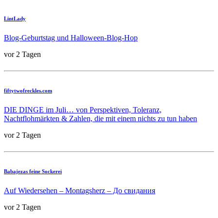
LintLady
Blog-Geburtstag und Halloween-Blog-Hop
vor 2 Tagen
fiftytwofreckles.com
DIE DINGE im Juli… von Perspektiven, Toleranz,
Nachtflohmärkten & Zahlen, die mit einem nichts zu tun haben
vor 2 Tagen
Babajezas feine Sockerei
Auf Wiedersehen – Montagsherz – До свидания
vor 2 Tagen