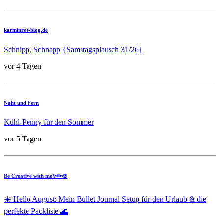
karminrot-blog.de
Schnipp, Schnapp {Samstagsplausch 31/26}
vor 4 Tagen
Naht und Fern
Kühl-Penny für den Sommer
vor 5 Tagen
Be Creative with me✨✏️🎨
☀️ Hello August: Mein Bullet Journal Setup für den Urlaub & die
perfekte Packliste 🌊