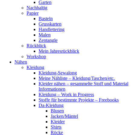
Garten
Nachhaltig
Papier
Basteln
Grusskarten
Handlettering
Malen
Zentangle
Rückblick
Mein Jahresrückblick
Workshop
Nähen
Kleidung
Kleidung-Sewalong
Meine Nähliste – Kleidung/Taschen/etc.
Kleider nähen – gesammelte Stoff und Material
Informationen
Kleidung – Work in Progress
Stoffe für bestimmte Projekte – Freebooks
Da-Kleidung
Blusen
Jacken/Mäntel
Kleider
Shirts
Röcke