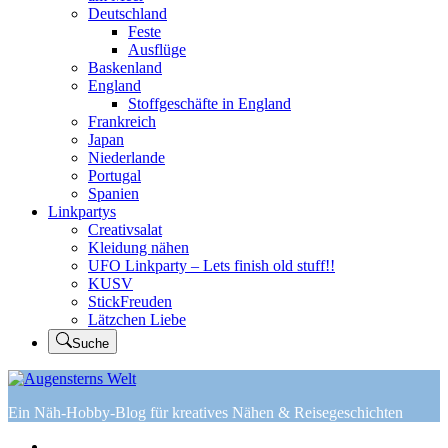
Deutschland
Feste
Ausflüge
Baskenland
England
Stoffgeschäfte in England
Frankreich
Japan
Niederlande
Portugal
Spanien
Linkpartys
Creativsalat
Kleidung nähen
UFO Linkparty – Lets finish old stuff!!
KUSV
StickFreuden
Lätzchen Liebe
Suche
Ein Näh-Hobby-Blog für kreatives Nähen & Reisegeschichten
Home