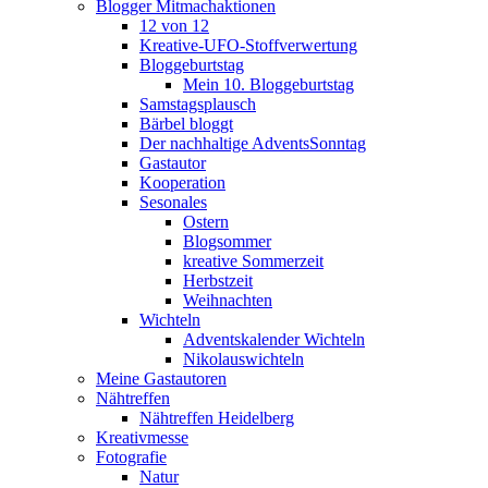
Blogger Mitmachaktionen
12 von 12
Kreative-UFO-Stoffverwertung
Bloggeburtstag
Mein 10. Bloggeburtstag
Samstagsplausch
Bärbel bloggt
Der nachhaltige AdventsSonntag
Gastautor
Kooperation
Sesonales
Ostern
Blogsommer
kreative Sommerzeit
Herbstzeit
Weihnachten
Wichteln
Adventskalender Wichteln
Nikolauswichteln
Meine Gastautoren
Nähtreffen
Nähtreffen Heidelberg
Kreativmesse
Fotografie
Natur