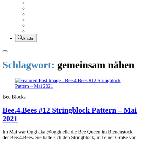
Creativsalat
Kleidung nähen
UFO Linkparty – Lets finish old stuff!!
KUSV
StickFreuden
Lätzchen Liebe
Suche
Schlagwort:
gemeinsam nähen
Bee Blocks
Bee.4.Bees #12 Stringblock Pattern – Mai
2021
Im Mai war Oggi aka @ogginelle die Bee Queen im Bienenstock
der Bee.4.Bees. Sie hatte sich den Stringblock, mit einer Größe von