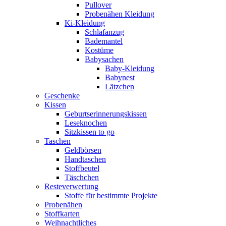
Pullover
Probenähen Kleidung
Ki-Kleidung
Schlafanzug
Bademantel
Kostüme
Babysachen
Baby-Kleidung
Babynest
Lätzchen
Geschenke
Kissen
Geburtserinnerungskissen
Leseknochen
Sitzkissen to go
Taschen
Geldbörsen
Handtaschen
Stoffbeutel
Täschchen
Resteverwertung
Stoffe für bestimmte Projekte
Probenähen
Stoffkarten
Weihnachtliches