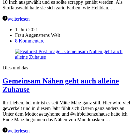
10 Inch ausgewählt und es sollte scrappy genäht werden. Als
Stoffauswahl hatte sie sich zarte Farben, wie Hellblau, …
weiterlesen
1. Juli 2021
Frau Augensterns Welt
zu
8 Kommentare
Bee.4.Bees
#12
Stringblock
Pattern
Dies und das
–
Mai
Gemeinsam Nähen geht auch alleine
2021
Zuhause
Ihr Lieben, bei mir ist es seit Mitte März ganz still. Hier wird viel
gewerkelt und in diesem Jahr fühlt sich Ostern ganz anders an.
Unter dem Motto: #stayhome und #wirbleibenzuhause hatte ich
Ende März begonnen das Nähen von Mundmasken …
weiterlesen