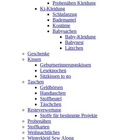
Probenähen Kleidung
Ki-Kleidung
Schlafanzug
Bademantel
Kostüme
Babysachen
Baby-Kleidung
Babynest
Lätzchen
Geschenke
Kissen
Geburtserinnerungskissen
Leseknochen
Sitzkissen to go
Taschen
Geldbörsen
Handtaschen
Stoffbeutel
Täschchen
Resteverwertung
Stoffe für bestimmte Projekte
Probenähen
Stoffkarten
Weihnachtliches
Winterkleid Sew Along