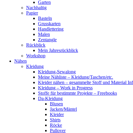
Garten
Nachhaltig
Papier
Basteln
Grusskarten
Handlettering
Malen
Zentangle
Rückblick
Mein Jahresrückblick
Workshop
Nähen
Kleidung
Kleidung-Sewalong
Meine Nähliste – Kleidung/Taschen/etc.
Kleider nähen – gesammelte Stoff und Material In
Kleidung – Work in Progress
Stoffe für bestimmte Projekte – Freebooks
Da-Kleidung
Blusen
Jacken/Mäntel
Kleider
Shirts
Röcke
Pullover