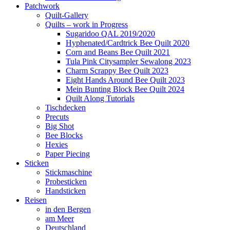
Patchwork
Quilt-Gallery
Quilts – work in Progress
Sugaridoo QAL 2019/2020
Hyphenated/Cardtrick Bee Quilt 2020
Corn and Beans Bee Quilt 2021
Tula Pink Citysampler Sewalong 2023
Charm Scrappy Bee Quilt 2023
Eight Hands Around Bee Quilt 2023
Mein Bunting Block Bee Quilt 2024
Quilt Along Tutorials
Tischdecken
Precuts
Big Shot
Bee Blocks
Hexies
Paper Piecing
Sticken
Stickmaschine
Probesticken
Handsticken
Reisen
in den Bergen
am Meer
Deutschland