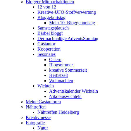
Blogger Mitmachaktionen
12 von 12
Kreative-UFO-Stoffverwertung
Bloggeburtstag
Mein 10. Bloggeburtstag
Samstagsplausch
Bärbel bloggt
Der nachhaltige AdventsSonntag
Gastautor
Kooperation
Sesonales
Ostern
Blogsommer
kreative Sommerzeit
Herbstzeit
Weihnachten
Wichteln
Adventskalender Wichteln
Nikolauswichteln
Meine Gastautoren
Nähtreffen
Nähtreffen Heidelberg
Kreativmesse
Fotografie
Natur