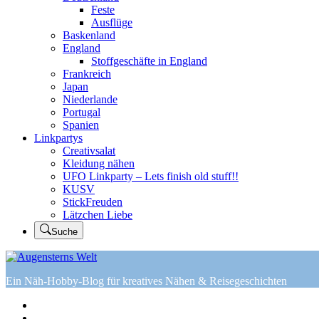
Feste
Ausflüge
Baskenland
England
Stoffgeschäfte in England
Frankreich
Japan
Niederlande
Portugal
Spanien
Linkpartys
Creativsalat
Kleidung nähen
UFO Linkparty – Lets finish old stuff!!
KUSV
StickFreuden
Lätzchen Liebe
Suche
Ein Näh-Hobby-Blog für kreatives Nähen & Reisegeschichten
Home
Tutorials