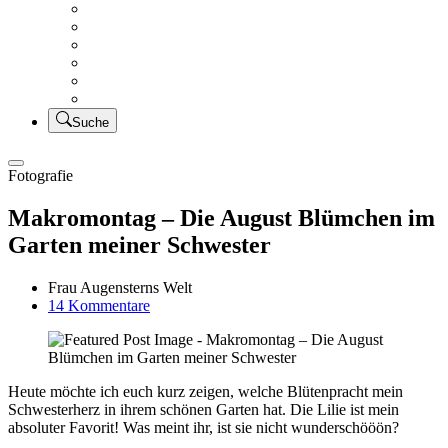
Creativsalat
Kleidung nähen
UFO Linkparty – Lets finish old stuff!!
KUSV
StickFreuden
Lätzchen Liebe
Suche
Fotografie
Makromontag – Die August Blümchen im
Garten meiner Schwester
Frau Augensterns Welt
zu
14 Kommentare
Makromontag
–
Die
August
Heute möchte ich euch kurz zeigen, welche Blütenpracht mein
Blümchen
Schwesterherz in ihrem schönen Garten hat. Die Lilie ist mein
im
absoluter Favorit! Was meint ihr, ist sie nicht wunderschööön?
Garten