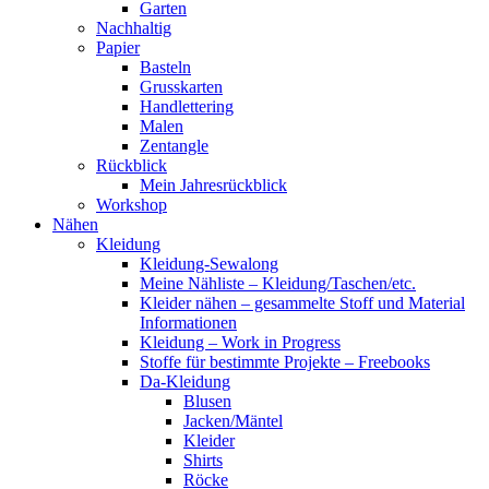
Garten
Nachhaltig
Papier
Basteln
Grusskarten
Handlettering
Malen
Zentangle
Rückblick
Mein Jahresrückblick
Workshop
Nähen
Kleidung
Kleidung-Sewalong
Meine Nähliste – Kleidung/Taschen/etc.
Kleider nähen – gesammelte Stoff und Material
Informationen
Kleidung – Work in Progress
Stoffe für bestimmte Projekte – Freebooks
Da-Kleidung
Blusen
Jacken/Mäntel
Kleider
Shirts
Röcke