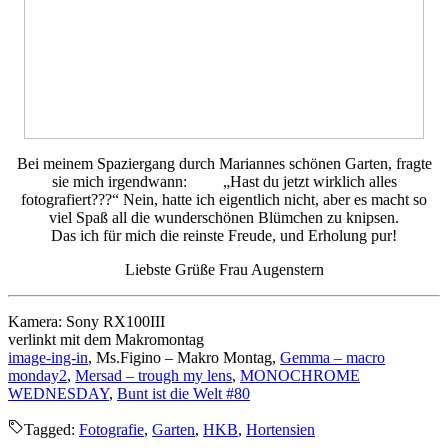
Bei meinem Spaziergang durch Mariannes schönen Garten, fragte
sie mich irgendwann: „Hast du jetzt wirklich alles
fotografiert???“ Nein, hatte ich eigentlich nicht, aber es macht so
viel Spaß all die wunderschönen Blümchen zu knipsen.
Das ich für mich die reinste Freude, und Erholung pur!
Liebste Grüße Frau Augenstern
Kamera: Sony RX100III
verlinkt mit dem Makromontag
image-ing-in
,
Ms.Figino – Makro Montag,
Gemma – macro
monday2
,
Mersad – trough my lens
,
MONOCHROME
WEDNESDAY
,
Bunt ist die Welt #80
Tagged:
Fotografie
,
Garten
,
HKB
,
Hortensien