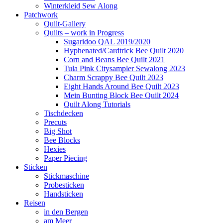
Winterkleid Sew Along
Patchwork
Quilt-Gallery
Quilts – work in Progress
Sugaridoo QAL 2019/2020
Hyphenated/Cardtrick Bee Quilt 2020
Corn and Beans Bee Quilt 2021
Tula Pink Citysampler Sewalong 2023
Charm Scrappy Bee Quilt 2023
Eight Hands Around Bee Quilt 2023
Mein Bunting Block Bee Quilt 2024
Quilt Along Tutorials
Tischdecken
Precuts
Big Shot
Bee Blocks
Hexies
Paper Piecing
Sticken
Stickmaschine
Probesticken
Handsticken
Reisen
in den Bergen
am Meer