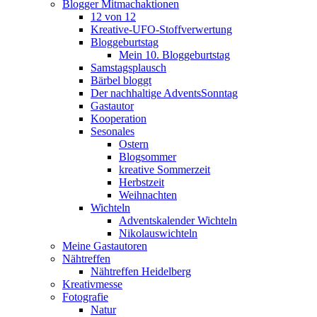
Blogger Mitmachaktionen
12 von 12
Kreative-UFO-Stoffverwertung
Bloggeburtstag
Mein 10. Bloggeburtstag
Samstagsplausch
Bärbel bloggt
Der nachhaltige AdventsSonntag
Gastautor
Kooperation
Sesonales
Ostern
Blogsommer
kreative Sommerzeit
Herbstzeit
Weihnachten
Wichteln
Adventskalender Wichteln
Nikolauswichteln
Meine Gastautoren
Nähtreffen
Nähtreffen Heidelberg
Kreativmesse
Fotografie
Natur