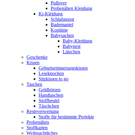
Pullover
Probenähen Kleidung
Ki-Kleidung
Schlafanzug
Bademantel
Kostüme
Babysachen
Baby-Kleidung
Babynest
Lätzchen
Geschenke
Kissen
Geburtserinnerungskissen
Leseknochen
Sitzkissen to go
Taschen
Geldbörsen
Handtaschen
Stoffbeutel
Täschchen
Resteverwertung
Stoffe für bestimmte Projekte
Probenähen
Stoffkarten
Weihnachtliches