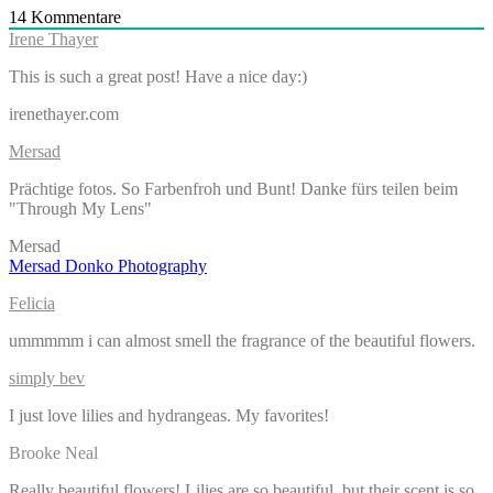
14
Kommentare
Irene Thayer
This is such a great post! Have a nice day:)
irenethayer.com
Mersad
Prächtige fotos. So Farbenfroh und Bunt! Danke fürs teilen beim
"Through My Lens"
Mersad
Mersad Donko Photography
Felicia
ummmmm i can almost smell the fragrance of the beautiful flowers.
simply bev
I just love lilies and hydrangeas. My favorites!
Brooke Neal
Really beautiful flowers! Lilies are so beautiful, but their scent is so