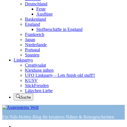
Deutschland
Feste
Ausflüge
Baskenland
England
Stoffgeschäfte in England
Frankreich
Japan
Niederlande
Portugal
Spanien
Linkpartys
Creativsalat
Kleidung nähen
UFO Linkparty – Lets finish old stuff!!
KUSV
StickFreuden
Lätzchen Liebe
Suche
Ein Näh-Hobby-Blog für kreatives Nähen & Reisegeschichten
Home