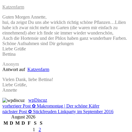
Katzenfarm
Guten Morgen Annette,
hui, da zeigst Du uns abe wirklich richtig schöne Pflanzen…Lilien
habe ich zwar nicht mehr im Garten (die waren mir einfach zu
einnehmend) aber ich finde sie immer wieder wunderschön,
Auch die Hortensie und der Phlox haben ganz wunderbare Farben.
Schöne Aufnahmen sind Dir gelungen
Liebe Grüße
Bettina
Anonym
Antwort auf
Katzenfarm
Vielen Dank, liebe Bettina!
Liebe Grüße,
Annette
wpDiscuz
Beitragsnavigation
vorheriger Post
✿ Makromontag | Der schöne Käfer
nächster Post
✿ Stickfreuden Linkparty im September 2016
August 2026
M
D
M
D
F
S
S
1
2