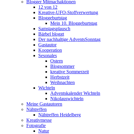
Blogger Mitmachaktionen
12 von 12
Kreative-UFO-Stoffverwertung
Bloggeburtstag
Mein 10. Bloggeburtstag
Samstagsplausch
Bärbel bloggt
Der nachhaltige AdventsSonntag
Gastautor
Kooperation
Sesonales
Ostern
Blogsommer
kreative Sommerzeit
Herbstzeit
Weihnachten
Wichteln
Adventskalender Wichteln
Nikolauswichteln
Meine Gastautoren
Nähtreffen
Nähtreffen Heidelberg
Kreativmesse
Fotografie
Natur