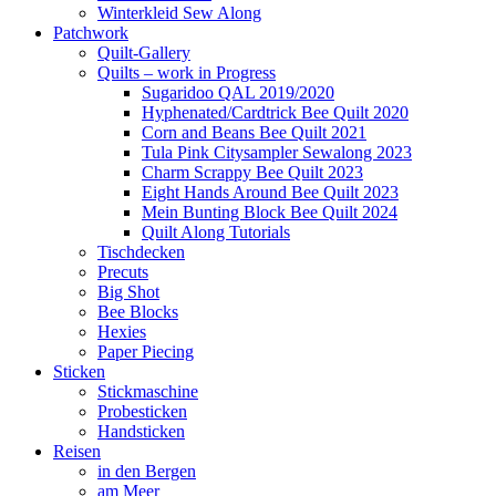
Winterkleid Sew Along
Patchwork
Quilt-Gallery
Quilts – work in Progress
Sugaridoo QAL 2019/2020
Hyphenated/Cardtrick Bee Quilt 2020
Corn and Beans Bee Quilt 2021
Tula Pink Citysampler Sewalong 2023
Charm Scrappy Bee Quilt 2023
Eight Hands Around Bee Quilt 2023
Mein Bunting Block Bee Quilt 2024
Quilt Along Tutorials
Tischdecken
Precuts
Big Shot
Bee Blocks
Hexies
Paper Piecing
Sticken
Stickmaschine
Probesticken
Handsticken
Reisen
in den Bergen
am Meer