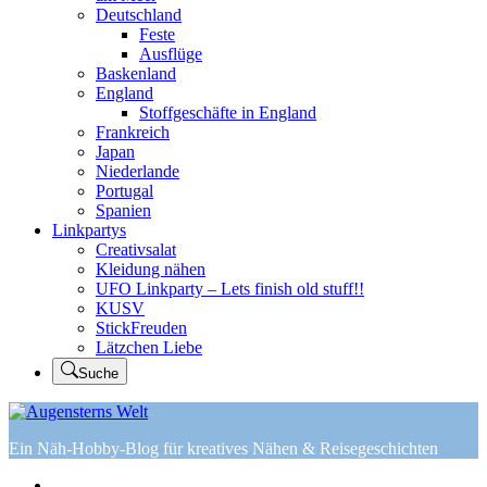
Deutschland
Feste
Ausflüge
Baskenland
England
Stoffgeschäfte in England
Frankreich
Japan
Niederlande
Portugal
Spanien
Linkpartys
Creativsalat
Kleidung nähen
UFO Linkparty – Lets finish old stuff!!
KUSV
StickFreuden
Lätzchen Liebe
Suche
Ein Näh-Hobby-Blog für kreatives Nähen & Reisegeschichten
Home