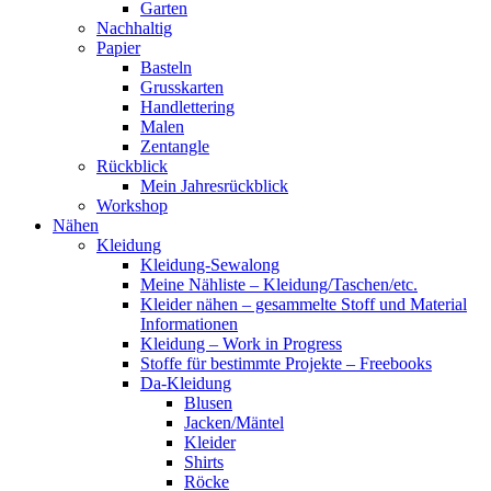
Garten
Nachhaltig
Papier
Basteln
Grusskarten
Handlettering
Malen
Zentangle
Rückblick
Mein Jahresrückblick
Workshop
Nähen
Kleidung
Kleidung-Sewalong
Meine Nähliste – Kleidung/Taschen/etc.
Kleider nähen – gesammelte Stoff und Material
Informationen
Kleidung – Work in Progress
Stoffe für bestimmte Projekte – Freebooks
Da-Kleidung
Blusen
Jacken/Mäntel
Kleider
Shirts
Röcke