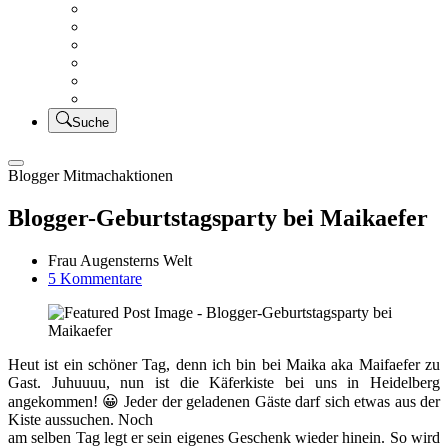
Creativsalat
Kleidung nähen
UFO Linkparty – Lets finish old stuff!!
KUSV
StickFreuden
Lätzchen Liebe
Suche
Blogger Mitmachaktionen
Blogger-Geburtstagsparty bei Maikaefer
Frau Augensterns Welt
zu
5 Kommentare
Blogger-
Geburtstagsparty
bei
Maikaefer
Heut ist ein schöner Tag, denn ich bin bei Maika aka Maifaefer zu
Gast. Juhuuuu, nun ist die Käferkiste bei uns in Heidelberg
angekommen! 😀 Jeder der geladenen Gäste darf sich etwas aus der
Kiste aussuchen. Noch
am selben Tag legt er sein eigenes Geschenk wieder hinein. So wird