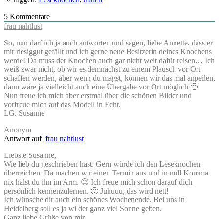
5
Kommentare
frau nahtlust
So, nun darf ich ja auch antworten und sagen, liebe Annette, dass er
mir riesiggut gefällt und ich gerne neue Besitzerin deines Knochens
werde! Da muss der Knochen auch gar nicht weit dafür reisen… Ich
weiß zwar nicht, ob wir es demnächst zu einem Plausch vor Ort
schaffen werden, aber wenn du magst, können wir das mal anpeilen,
dann wäre ja vielleicht auch eine Übergabe vor Ort möglich 🙂
Nun freue ich mich aber erstmal über die schönen Bilder und
vorfreue mich auf das Modell in Echt.
LG. Susanne
Anonym
Antwort auf
frau nahtlust
Liebste Susanne,
Wie lieb du geschrieben hast. Gern würde ich den Leseknochen
überreichen. Da machen wir einen Termin aus und in null Komma
nix hälst du ihn im Arm. 😉 Ich freue mich schon darauf dich
persönlich kennenzulernen. 🙂 Juhuuu, das wird nett!
Ich wünsche dir auch ein schönes Wochenende. Bei uns in
Heidelberg soll es ja wi der ganz viel Sonne geben.
Ganz liebe Grüße von mir,