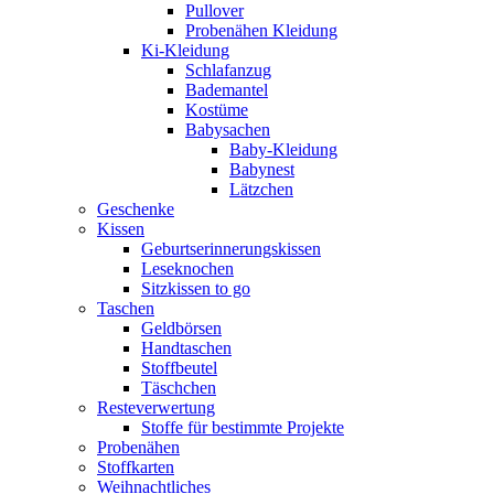
Pullover
Probenähen Kleidung
Ki-Kleidung
Schlafanzug
Bademantel
Kostüme
Babysachen
Baby-Kleidung
Babynest
Lätzchen
Geschenke
Kissen
Geburtserinnerungskissen
Leseknochen
Sitzkissen to go
Taschen
Geldbörsen
Handtaschen
Stoffbeutel
Täschchen
Resteverwertung
Stoffe für bestimmte Projekte
Probenähen
Stoffkarten
Weihnachtliches