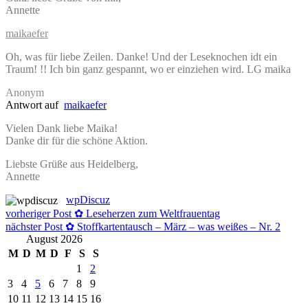
Annette
maikaefer
Oh, was für liebe Zeilen. Danke! Und der Leseknochen idt ein
Traum! !! Ich bin ganz gespannt, wo er einziehen wird. LG maika
Anonym
Antwort auf
maikaefer
Vielen Dank liebe Maika!
Danke dir für die schöne Aktion.
Liebste Grüße aus Heidelberg,
Annette
wpDiscuz
Beitragsnavigation
vorheriger Post
✿ Leseherzen zum Weltfrauentag
nächster Post
✿ Stoffkartentausch – März – was weißes – Nr. 2
August 2026
M
D
M
D
F
S
S
1
2
3
4
5
6
7
8
9
10
11
12
13
14
15
16