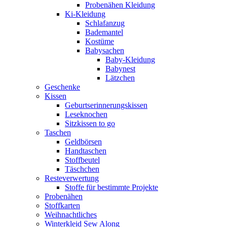
Probenähen Kleidung
Ki-Kleidung
Schlafanzug
Bademantel
Kostüme
Babysachen
Baby-Kleidung
Babynest
Lätzchen
Geschenke
Kissen
Geburtserinnerungskissen
Leseknochen
Sitzkissen to go
Taschen
Geldbörsen
Handtaschen
Stoffbeutel
Täschchen
Resteverwertung
Stoffe für bestimmte Projekte
Probenähen
Stoffkarten
Weihnachtliches
Winterkleid Sew Along