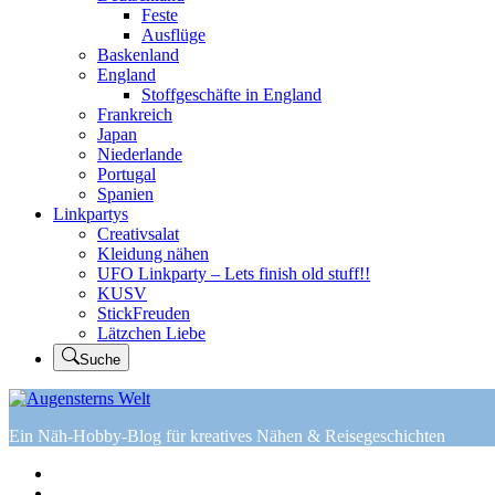
Feste
Ausflüge
Baskenland
England
Stoffgeschäfte in England
Frankreich
Japan
Niederlande
Portugal
Spanien
Linkpartys
Creativsalat
Kleidung nähen
UFO Linkparty – Lets finish old stuff!!
KUSV
StickFreuden
Lätzchen Liebe
Suche
Ein Näh-Hobby-Blog für kreatives Nähen & Reisegeschichten
Home
Tutorials