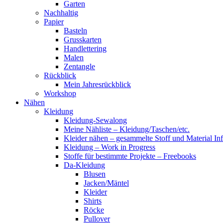
Garten
Nachhaltig
Papier
Basteln
Grusskarten
Handlettering
Malen
Zentangle
Rückblick
Mein Jahresrückblick
Workshop
Nähen
Kleidung
Kleidung-Sewalong
Meine Nähliste – Kleidung/Taschen/etc.
Kleider nähen – gesammelte Stoff und Material In
Kleidung – Work in Progress
Stoffe für bestimmte Projekte – Freebooks
Da-Kleidung
Blusen
Jacken/Mäntel
Kleider
Shirts
Röcke
Pullover