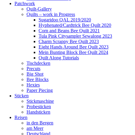
Patchwork
Quilt-Gallery
Quilts – work in Progress
Sugaridoo QAL 2019/2020
Hyphenated/Cardtrick Bee Quilt 2020
Corn and Beans Bee Quilt 2021
Tula Pink Citysampler Sewalong 2023
Charm Scrappy Bee Quilt 2023
Eight Hands Around Bee Quilt 2023
Mein Bunting Block Bee Quilt 2024
Quilt Along Tutorials
Tischdecken
Precuts
Big Shot
Bee Blocks
Hexies
Paper Piecing
Sticken
Stickmaschine
Probesticken
Handsticken
Reisen
in den Bergen
am Meer
Deutschland