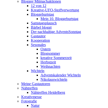
Blogger Mitmachaktionen
12 von 12
Kreative-UFO-Stoffverwertung
Bloggeburtstag
Mein 10. Bloggeburtstag
Samstagsplausch
Bärbel bloggt
Der nachhaltige AdventsSonntag
Gastautor
Kooperation
Sesonales
Ostern
Blogsommer
kreative Sommerzeit
Herbstzeit
Weihnachten
Wichteln
Adventskalender Wichteln
Nikolauswichteln
Meine Gastautoren
Nähtreffen
Nähtreffen Heidelberg
Kreativmesse
Fotografie
Natur