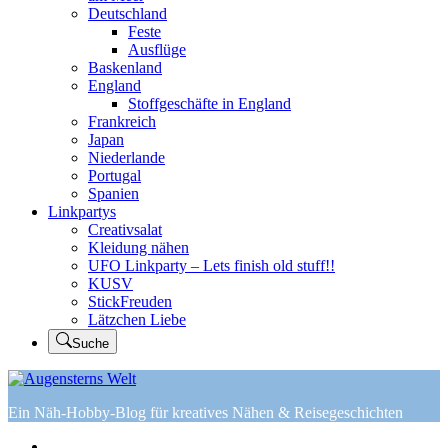
Deutschland
Feste
Ausflüge
Baskenland
England
Stoffgeschäfte in England
Frankreich
Japan
Niederlande
Portugal
Spanien
Linkpartys
Creativsalat
Kleidung nähen
UFO Linkparty – Lets finish old stuff!!
KUSV
StickFreuden
Lätzchen Liebe
Suche
Ein Näh-Hobby-Blog für kreatives Nähen & Reisegeschichten
Home