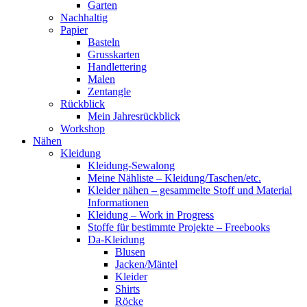
Garten
Nachhaltig
Papier
Basteln
Grusskarten
Handlettering
Malen
Zentangle
Rückblick
Mein Jahresrückblick
Workshop
Nähen
Kleidung
Kleidung-Sewalong
Meine Nähliste – Kleidung/Taschen/etc.
Kleider nähen – gesammelte Stoff und Material
Informationen
Kleidung – Work in Progress
Stoffe für bestimmte Projekte – Freebooks
Da-Kleidung
Blusen
Jacken/Mäntel
Kleider
Shirts
Röcke