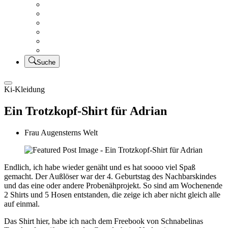
Creativsalat
Kleidung nähen
UFO Linkparty – Lets finish old stuff!!
KUSV
StickFreuden
Lätzchen Liebe
Suche
Ki-Kleidung
Ein Trotzkopf-Shirt für Adrian
Frau Augensterns Welt
Endlich, ich habe wieder genäht und es hat soooo viel Spaß
gemacht. Der Außlöser war der 4. Geburtstag des Nachbarskindes
und das eine oder andere Probenähprojekt. So sind am Wochenende
2 Shirts und 5 Hosen entstanden, die zeige ich aber nicht gleich alle
auf einmal.
Das Shirt hier, habe ich nach dem Freebook von Schnabelinas