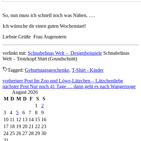
So, nun muss ich schnell noch was Nähen, ….
Ich wünsche dir einen guten Wochenstart!
Liebste Grüße Frau Augenstern
verlinkt mit:
Schnabelinas Welt – Designbeispiele
Schnabelinas
Welt – Trotzkopf Shirt (Grundschnitt)
Tagged:
Geburtstagsgeschenke
,
T-Shirt - Kinder
Beitragsnavigation
vorheriger Post
Im Zoo und Löwe-Lätzchen – Lätzchenliebe
nächster Post
Nur noch 41 Tage … dann geht es nach Wangerooge
August 2026
M
D
M
D
F
S
S
1
2
3
4
5
6
7
8
9
10
11
12
13
14
15
16
17
18
19
20
21
22
23
24
25
26
27
28
29
30
31