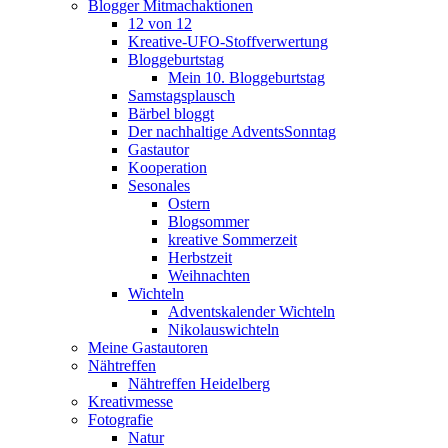
Blogger Mitmachaktionen
12 von 12
Kreative-UFO-Stoffverwertung
Bloggeburtstag
Mein 10. Bloggeburtstag
Samstagsplausch
Bärbel bloggt
Der nachhaltige AdventsSonntag
Gastautor
Kooperation
Sesonales
Ostern
Blogsommer
kreative Sommerzeit
Herbstzeit
Weihnachten
Wichteln
Adventskalender Wichteln
Nikolauswichteln
Meine Gastautoren
Nähtreffen
Nähtreffen Heidelberg
Kreativmesse
Fotografie
Natur