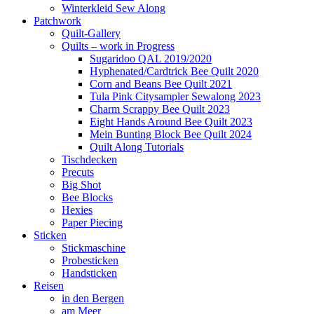
Winterkleid Sew Along
Patchwork
Quilt-Gallery
Quilts – work in Progress
Sugaridoo QAL 2019/2020
Hyphenated/Cardtrick Bee Quilt 2020
Corn and Beans Bee Quilt 2021
Tula Pink Citysampler Sewalong 2023
Charm Scrappy Bee Quilt 2023
Eight Hands Around Bee Quilt 2023
Mein Bunting Block Bee Quilt 2024
Quilt Along Tutorials
Tischdecken
Precuts
Big Shot
Bee Blocks
Hexies
Paper Piecing
Sticken
Stickmaschine
Probesticken
Handsticken
Reisen
in den Bergen
am Meer