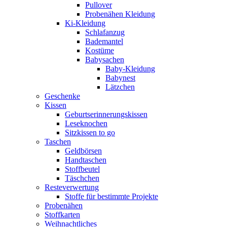
Pullover
Probenähen Kleidung
Ki-Kleidung
Schlafanzug
Bademantel
Kostüme
Babysachen
Baby-Kleidung
Babynest
Lätzchen
Geschenke
Kissen
Geburtserinnerungskissen
Leseknochen
Sitzkissen to go
Taschen
Geldbörsen
Handtaschen
Stoffbeutel
Täschchen
Resteverwertung
Stoffe für bestimmte Projekte
Probenähen
Stoffkarten
Weihnachtliches