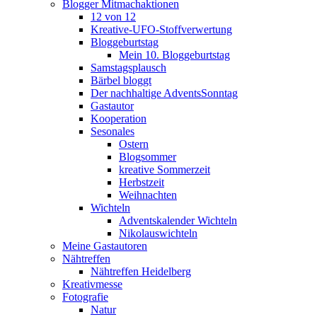
Blogger Mitmachaktionen
12 von 12
Kreative-UFO-Stoffverwertung
Bloggeburtstag
Mein 10. Bloggeburtstag
Samstagsplausch
Bärbel bloggt
Der nachhaltige AdventsSonntag
Gastautor
Kooperation
Sesonales
Ostern
Blogsommer
kreative Sommerzeit
Herbstzeit
Weihnachten
Wichteln
Adventskalender Wichteln
Nikolauswichteln
Meine Gastautoren
Nähtreffen
Nähtreffen Heidelberg
Kreativmesse
Fotografie
Natur