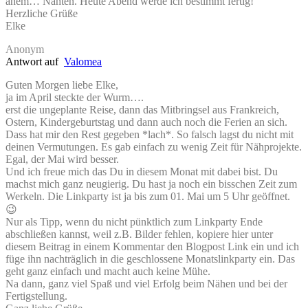
ähem… Nähten. Heute Abend werde ich bestimmt fertig!
Herzliche Grüße
Elke
Anonym
Antwort auf
Valomea
Guten Morgen liebe Elke,
ja im April steckte der Wurm….
erst die ungeplante Reise, dann das Mitbringsel aus Frankreich,
Ostern, Kindergeburtstag und dann auch noch die Ferien an sich.
Dass hat mir den Rest gegeben *lach*. So falsch lagst du nicht mit
deinen Vermutungen. Es gab einfach zu wenig Zeit für Nähprojekte.
Egal, der Mai wird besser.
Und ich freue mich das Du in diesem Monat mit dabei bist. Du
machst mich ganz neugierig. Du hast ja noch ein bisschen Zeit zum
Werkeln. Die Linkparty ist ja bis zum 01. Mai um 5 Uhr geöffnet.
😉
Nur als Tipp, wenn du nicht pünktlich zum Linkparty Ende
abschließen kannst, weil z.B. Bilder fehlen, kopiere hier unter
diesem Beitrag in einem Kommentar den Blogpost Link ein und ich
füge ihn nachträglich in die geschlossene Monatslinkparty ein. Das
geht ganz einfach und macht auch keine Mühe.
Na dann, ganz viel Spaß und viel Erfolg beim Nähen und bei der
Fertigstellung.