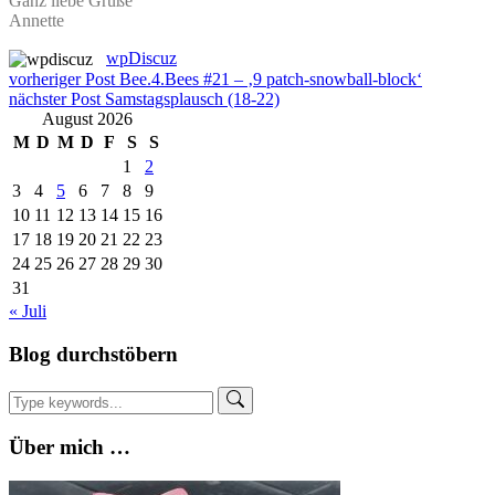
Ganz liebe Grüße
Annette
wpDiscuz
Beitragsnavigation
vorheriger Post
Bee.4.Bees #21 – ‚9 patch-snowball-block‘
nächster Post
Samstagsplausch (18-22)
August 2026
M
D
M
D
F
S
S
1
2
3
4
5
6
7
8
9
10
11
12
13
14
15
16
17
18
19
20
21
22
23
24
25
26
27
28
29
30
31
« Juli
Blog durchstöbern
Über mich …