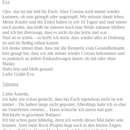
Eva
Ojee, das tut mir leid für Euch. Aber Corona wird immer wieder
kommen, ob nun geimpft oder ungeimpft. Wir müssen damit leben.
Meine Kinder und der Enkel haben es seit 10 Tagen und sind immer
noch positiv, das heißt sie müssen noch eine Weile zuhause bleiben
und ich bin überzeugt, dass es nicht da das letzte mal war.
Nun ist es schön – so hoffe ich doch- dass wieder alles in Ordnung
ist und du fleißig nähen kannst
Ich denke immer dran, dass mir die Beraterin vom Gesundheitsamt
hier gesagt hat, dass wir alle immer wieder Corona bekommen und
es praktisch an jedem Einkaufswagen lauert, ob mit oder ohne
Maske.
Habs fein und bleib gesund.
Liebe Grüße Eva
Valomea
Liebe Annette,
ich habe mir schon gedacht, dass bei Euch irgendwas nicht ist wie
immer – Du hattest lange nicht gepostet. Allerdings hatte ich es eher
als Osterferien verortet… Dann wünsche ich zuerst mal gute
Rückkehr in gewohnte Bahnen!
Ich bin schon ganz hibbelig, denn ich werde dieses Mal dabei sein
können. Aber mein Rock-Projekt liegt noch in den letzten Zügen,