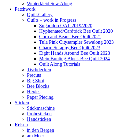
Winterkleid Sew Along
Patchwork
Quilt-Gallery
Quilts – work in Progress
Sugaridoo QAL 2019/2020
Hyphenated/Cardtrick Bee Quilt 2020
Corn and Beans Bee Quilt 2021
Tula Pink Citysampler Sewalong 2023
Charm Scrappy Bee Quilt 2023
Eight Hands Around Bee Quilt 2023
Mein Bunting Block Bee Quilt 2024
Quilt Along Tutorials
Tischdecken
Precuts
Big Shot
Bee Blocks
Hexies
Paper Piecing
Sticken
Stickmaschine
Probesticken
Handsticken
Reisen
in den Bergen
am Meer