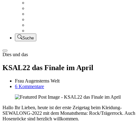
Creativsalat
Kleidung nähen
UFO Linkparty – Lets finish old stuff!!
KUSV
StickFreuden
Lätzchen Liebe
Suche
Dies und das
KSAL22 das Finale im April
Frau Augensterns Welt
zu
6 Kommentare
KSAL22
das
Finale
Hallo Ihr Lieben, heute ist der erste Zeigetag beim Kleidung-
im
SEWALONG-2022 mit dem Monatsthema: Rock/Trägerrock. Auch
April
Hosenröcke sind herzlich willkommen.