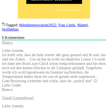
Tagged:
#kleidungsewalong2022
,
Frau Linda
,
Mantel
,
Stoffabbau
6
Kommentare
Bianca
Liebe Annette,
ich hoffe sehr, dass ihr bald wieder alle ganz gesund und fit seid, das
sind irre Zeiten… Uns da hat da wohl ein ähnliches Leben 1.0 ereilt.
Ich hatte den Rock zum Glück schon fertig bekommen und bin eben
noch auf den letzten Drücker in die Linkparty gehüpft. Tragefotos
werde ich wohl irgendwann im Sommer nachreichen, die
Temperaturen hätten diese bei uns eh gerade nicht zugelassen…
Gute Besserung weiterhin und schön, dass du „zurück bist“ 🙂
Liebe Grüße
Bianca
Traudi Gartendrossel
Liebe Annette,