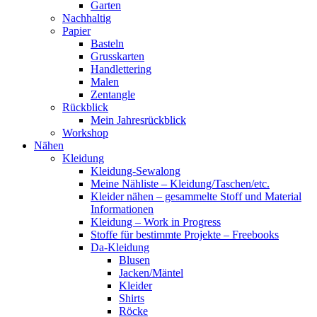
Garten
Nachhaltig
Papier
Basteln
Grusskarten
Handlettering
Malen
Zentangle
Rückblick
Mein Jahresrückblick
Workshop
Nähen
Kleidung
Kleidung-Sewalong
Meine Nähliste – Kleidung/Taschen/etc.
Kleider nähen – gesammelte Stoff und Material
Informationen
Kleidung – Work in Progress
Stoffe für bestimmte Projekte – Freebooks
Da-Kleidung
Blusen
Jacken/Mäntel
Kleider
Shirts
Röcke