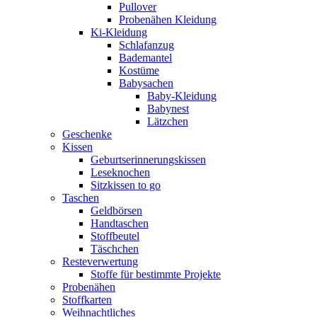
Pullover
Probenähen Kleidung
Ki-Kleidung
Schlafanzug
Bademantel
Kostüme
Babysachen
Baby-Kleidung
Babynest
Lätzchen
Geschenke
Kissen
Geburtserinnerungskissen
Leseknochen
Sitzkissen to go
Taschen
Geldbörsen
Handtaschen
Stoffbeutel
Täschchen
Resteverwertung
Stoffe für bestimmte Projekte
Probenähen
Stoffkarten
Weihnachtliches