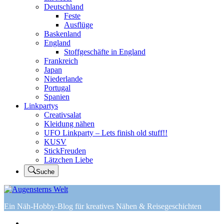
Deutschland
Feste
Ausflüge
Baskenland
England
Stoffgeschäfte in England
Frankreich
Japan
Niederlande
Portugal
Spanien
Linkpartys
Creativsalat
Kleidung nähen
UFO Linkparty – Lets finish old stuff!!
KUSV
StickFreuden
Lätzchen Liebe
Suche
Ein Näh-Hobby-Blog für kreatives Nähen & Reisegeschichten
Home