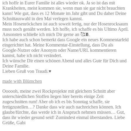
ich hoffe in Eurer Familie ist alles wieder ok. Ja so ist das mit
Krankheiten, meist kommen sie, wenn man sie gar nicht brauchten
kann! Wie gut, dass es 12 Monate im Jahr gibt und Du daher Deine
Schnittauswahl in den Mai verlegen kannst.
Mein Hosenröckchen ist auch soweit fertig, nur der Hosenrocksaum
muss noch genäht werden. Ich hoffe, ich schaffe es bis Ultimo April.
Ansonsten schließe ich mich Dir gerne an 🥰🧵
Ich habe auch schon bemerkt dass Google ein neues Kommentarfeld
eingerichtet hat. Meine Kommentar-Einstellung, dass Du als
Google-Nutzer oder Anonym oder Name/URL kommentieren
kannst, habe ich nicht verändert.
Ich wünsche Dir einen schönen Abend und alles Gute für Dich und
Deine Familie.
Lieben Gruß von Traudi.♥
made with Blümchen
Oooooh, meine zwei Rockprojekte mit gleichem Schnitt aber
unterschiedlichen Stoffen liegen hier bereits einige Zeit
zugeschnitten rum! Aber ob ich es bis Sonntag schaffe, sie
fertigzustellen…? Danke dass wir auch nachreichen können. Ich
glaube/fürchte, das werde ich in Anspruch nehmen müssen… Gut,
dass ihr wieder gesund seid! Zumindest einmal überstanden. Liebe
Grüße, Gabi