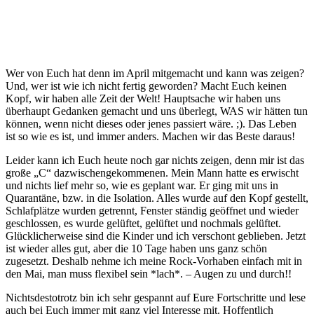
Wer von Euch hat denn im April mitgemacht und kann was zeigen?
Und, wer ist wie ich nicht fertig geworden? Macht Euch keinen
Kopf, wir haben alle Zeit der Welt! Hauptsache wir haben uns
überhaupt Gedanken gemacht und uns überlegt, WAS wir hätten tun
können, wenn nicht dieses oder jenes passiert wäre. ;). Das Leben
ist so wie es ist, und immer anders. Machen wir das Beste daraus!
Leider kann ich Euch heute noch gar nichts zeigen, denn mir ist das
große „C“ dazwischengekommenen. Mein Mann hatte es erwischt
und nichts lief mehr so, wie es geplant war. Er ging mit uns in
Quarantäne, bzw. in die Isolation. Alles wurde auf den Kopf gestellt,
Schlafplätze wurden getrennt, Fenster ständig geöffnet und wieder
geschlossen, es wurde gelüftet, gelüftet und nochmals gelüftet.
Glücklicherweise sind die Kinder und ich verschont geblieben. Jetzt
ist wieder alles gut, aber die 10 Tage haben uns ganz schön
zugesetzt. Deshalb nehme ich meine Rock-Vorhaben einfach mit in
den Mai, man muss flexibel sein *lach*. – Augen zu und durch!!
Nichtsdestotrotz bin ich sehr gespannt auf Eure Fortschritte und lese
auch bei Euch immer mit ganz viel Interesse mit. Hoffentlich