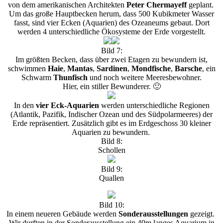
von dem amerikanischen Architekten
Peter Chermayeff
geplant.
Um das große Hauptbecken herum, dass 500 Kubikmeter Wasser
fasst, sind vier Ecken (Aquarien) des Ozeaneums gebaut. Dort
werden 4 unterschiedliche Ökosysteme der Erde vorgestellt.
Bild 7:
Im größten Becken, dass über zwei Etagen zu bewundern ist,
schwimmen
Haie
,
Mantas
,
Sardinen
,
Mondfische
,
Barsche
, ein
Schwarm
Thunfisch
und noch weitere Meeresbewohner.
Hier, ein stiller Bewunderer. 🙂
In den
vier Eck-Aquarien
werden unterschiedliche Regionen
(Atlantik, Pazifik, Indischer Ozean und des Südpolarmeeres) der
Erde repräsentiert. Zusätzlich gibt es im Erdgeschoss 30 kleiner
Aquarien zu bewundern.
Bild 8:
Schollen
Bild 9:
Quallen
Bild 10:
In einem neueren Gebäude werden
Sonderausstellungen
gezeigt.
Wir durften in der Sonderausstellung ein 40m langes Aquarium in