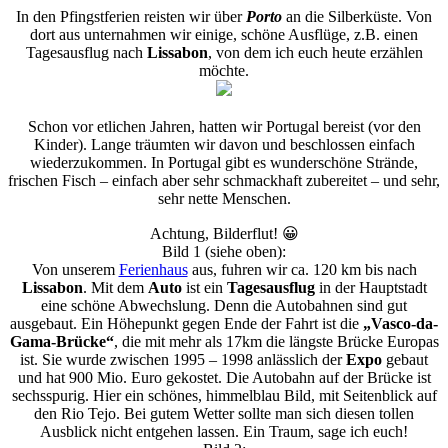
Teil
In den Pfingstferien reisten wir über
Porto
an die Silberküste. Von
2
dort aus unternahmen wir einige, schöne Ausflüge, z.B. einen
Tagesausflug nach
Lissabon
, von dem ich euch heute erzählen
möchte.
Schon vor etlichen Jahren, hatten wir Portugal bereist (vor den
Kinder). Lange träumten wir davon und beschlossen einfach
wiederzukommen. In Portugal gibt es wunderschöne Strände,
frischen Fisch – einfach aber sehr schmackhaft zubereitet – und sehr,
sehr nette Menschen.
Achtung, Bilderflut! 😀
Bild 1 (siehe oben):
Von unserem
Ferienhaus
aus, fuhren wir ca. 120 km bis nach
Lissabon
. Mit dem
Auto
ist ein
Tagesausflug
in der Hauptstadt
eine schöne Abwechslung. Denn die Autobahnen sind gut
ausgebaut. Ein Höhepunkt gegen Ende der Fahrt ist die
„Vasco-da-
Gama-Brücke“
, die mit mehr als 17km die längste Brücke Europas
ist. Sie wurde zwischen 1995 – 1998 anlässlich der
Expo
gebaut
und hat 900 Mio. Euro gekostet. Die Autobahn auf der Brücke ist
sechsspurig. Hier ein schönes, himmelblau Bild, mit Seitenblick auf
den Rio Tejo. Bei gutem Wetter sollte man sich diesen tollen
Ausblick nicht entgehen lassen. Ein Traum, sage ich euch!