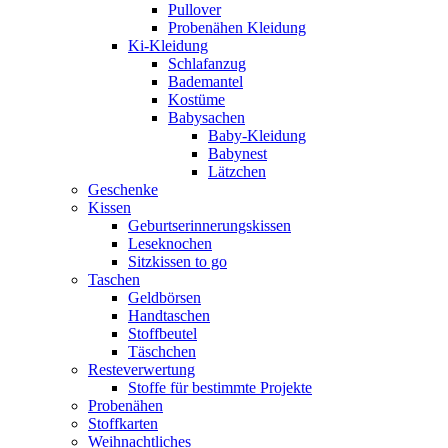
Pullover
Probenähen Kleidung
Ki-Kleidung
Schlafanzug
Bademantel
Kostüme
Babysachen
Baby-Kleidung
Babynest
Lätzchen
Geschenke
Kissen
Geburtserinnerungskissen
Leseknochen
Sitzkissen to go
Taschen
Geldbörsen
Handtaschen
Stoffbeutel
Täschchen
Resteverwertung
Stoffe für bestimmte Projekte
Probenähen
Stoffkarten
Weihnachtliches