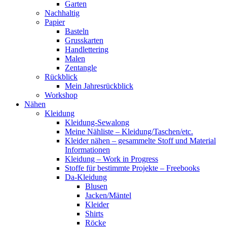
Garten
Nachhaltig
Papier
Basteln
Grusskarten
Handlettering
Malen
Zentangle
Rückblick
Mein Jahresrückblick
Workshop
Nähen
Kleidung
Kleidung-Sewalong
Meine Nähliste – Kleidung/Taschen/etc.
Kleider nähen – gesammelte Stoff und Material
Informationen
Kleidung – Work in Progress
Stoffe für bestimmte Projekte – Freebooks
Da-Kleidung
Blusen
Jacken/Mäntel
Kleider
Shirts
Röcke