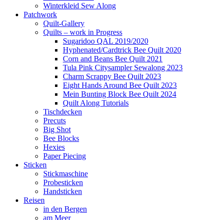
Winterkleid Sew Along
Patchwork
Quilt-Gallery
Quilts – work in Progress
Sugaridoo QAL 2019/2020
Hyphenated/Cardtrick Bee Quilt 2020
Corn and Beans Bee Quilt 2021
Tula Pink Citysampler Sewalong 2023
Charm Scrappy Bee Quilt 2023
Eight Hands Around Bee Quilt 2023
Mein Bunting Block Bee Quilt 2024
Quilt Along Tutorials
Tischdecken
Precuts
Big Shot
Bee Blocks
Hexies
Paper Piecing
Sticken
Stickmaschine
Probesticken
Handsticken
Reisen
in den Bergen
am Meer