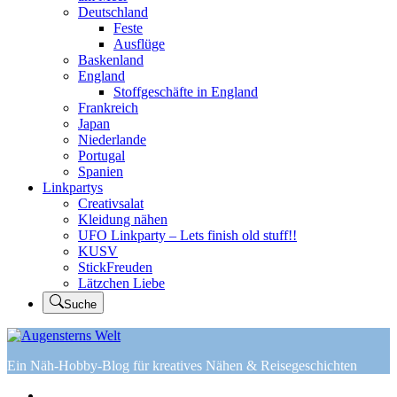
Deutschland
Feste
Ausflüge
Baskenland
England
Stoffgeschäfte in England
Frankreich
Japan
Niederlande
Portugal
Spanien
Linkpartys
Creativsalat
Kleidung nähen
UFO Linkparty – Lets finish old stuff!!
KUSV
StickFreuden
Lätzchen Liebe
Suche
Ein Näh-Hobby-Blog für kreatives Nähen & Reisegeschichten
Home