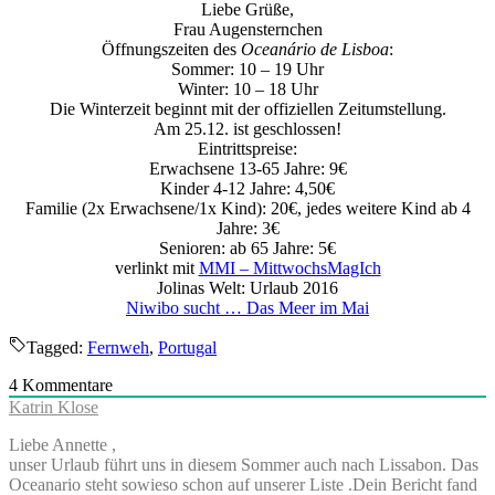
Liebe Grüße,
Frau Augensternchen
Öffnungszeiten des
Oceanário de Lisboa
:
Sommer: 10 – 19 Uhr
Winter: 10 – 18 Uhr
Die Winterzeit beginnt mit der offiziellen Zeitumstellung.
Am 25.12. ist geschlossen!
Eintrittspreise:
Erwachsene 13-65 Jahre: 9€
Kinder 4-12 Jahre: 4,50€
Familie (2x Erwachsene/1x Kind): 20€, jedes weitere Kind ab 4
Jahre: 3€
Senioren: ab 65 Jahre: 5€
verlinkt mit
MMI – MittwochsMagIch
Jolinas Welt: Urlaub 2016
Niwibo sucht … Das Meer im Mai
Tagged:
Fernweh
,
Portugal
4
Kommentare
Katrin Klose
Liebe Annette ,
unser Urlaub führt uns in diesem Sommer auch nach Lissabon. Das
Oceanario steht sowieso schon auf unserer Liste .Dein Bericht fand