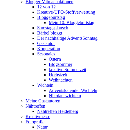
Blogger Mitmachaktionen
12 von 12
Kreative-UFO-Stoffverwertung
Bloggeburtstag
Mein 10. Bloggeburtstag
Samstagsplausch
Bärbel bloggt
Der nachhaltige AdventsSonntag
Gastautor
Kooperation
Sesonales
Ostern
Blogsommer
kreative Sommerzeit
Herbstzeit
Weihnachten
Wichteln
Adventskalender Wichteln
Nikolauswichteln
Meine Gastautoren
Nähtreffen
Nähtreffen Heidelberg
Kreativmesse
Fotografie
Natur