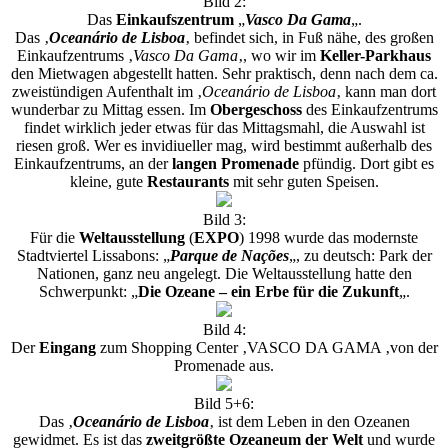
Bild 2:
Das
Einkaufszentrum
„
Vasco Da Gama
„.
Das ‚
Oceanário de Lisboa
‚ befindet sich, in Fuß nähe, des großen
Einkaufzentrums ‚
Vasco Da Gama
‚, wo wir im
Keller-Parkhaus
den Mietwagen abgestellt hatten. Sehr praktisch, denn nach dem ca.
zweistündigen Aufenthalt im ‚
Oceanário de Lisboa
‚ kann man dort
wunderbar zu Mittag essen. Im
Obergeschoss
des Einkaufzentrums
findet wirklich jeder etwas für das Mittagsmahl, die Auswahl ist
riesen groß. Wer es invidiueller mag, wird bestimmt außerhalb des
Einkaufzentrums, an der
langen
Promenade
pfündig. Dort gibt es
kleine, gute
Restaurants
mit sehr guten Speisen.
Bild 3:
Für die
Weltausstellung
(
EXPO
) 1998 wurde das modernste
Stadtviertel Lissabons: „
Parque
de
Nações
„, zu deutsch: Park der
Nationen, ganz neu angelegt. Die Weltausstellung hatte den
Schwerpunkt: „
Die Ozeane – ein Erbe für die Zukunft
„.
Bild 4:
Der
Eingang
zum Shopping Center ‚VASCO DA GAMA ‚von der
Promenade aus.
Bild 5+6:
Das ‚
Oceanário de Lisboa
‚ ist dem Leben in den Ozeanen
gewidmet. Es ist das
zweitgrößte Ozeaneum der Welt
und wurde