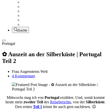
Creativsalat
Kleidung nähen
UFO Linkparty – Lets finish old stuff!!
KUSV
StickFreuden
Lätzchen Liebe
Suche
Portugal
✿ Auszeit an der Silberküste | Portugal
Teil 2
Frau Augensterns Welt
zu
4 Kommentare
✿
Auszeit
an
der
Mittwochs mag ich von
Portugal
erzählen. Und, somit kommt
Silberküste
heute mein
zweiter Teil
des
Reiseberichts
, von der
Silberküste
.
|
Den ersten
Teil 1
könnt ihr auch gern nachlesen. 😉
Portugal