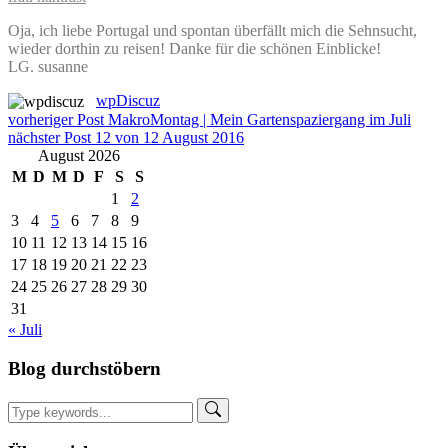
Oja, ich liebe Portugal und spontan überfällt mich die Sehnsucht,
wieder dorthin zu reisen! Danke für die schönen Einblicke!
LG. susanne
wpDiscuz
Beitragsnavigation
vorheriger Post
MakroMontag | Mein Gartenspaziergang im Juli
nächster Post
12 von 12 August 2016
August 2026
M
D
M
D
F
S
S
1
2
3
4
5
6
7
8
9
10
11
12
13
14
15
16
17
18
19
20
21
22
23
24
25
26
27
28
29
30
31
« Juli
Blog durchstöbern