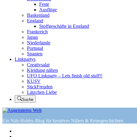
Feste
Ausflüge
Baskenland
England
Stoffgeschäfte in England
Frankreich
Japan
Niederlande
Portugal
Spanien
Linkpartys
Creativsalat
Kleidung nähen
UFO Linkparty – Lets finish old stuff!!
KUSV
StickFreuden
Lätzchen Liebe
Suche
Ein Näh-Hobby-Blog für kreatives Nähen & Reisegeschichten
Home
Tutorials