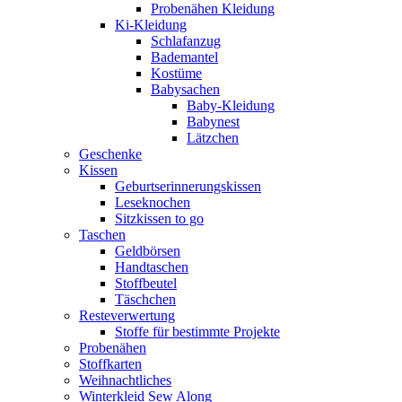
Probenähen Kleidung
Ki-Kleidung
Schlafanzug
Bademantel
Kostüme
Babysachen
Baby-Kleidung
Babynest
Lätzchen
Geschenke
Kissen
Geburtserinnerungskissen
Leseknochen
Sitzkissen to go
Taschen
Geldbörsen
Handtaschen
Stoffbeutel
Täschchen
Resteverwertung
Stoffe für bestimmte Projekte
Probenähen
Stoffkarten
Weihnachtliches
Winterkleid Sew Along