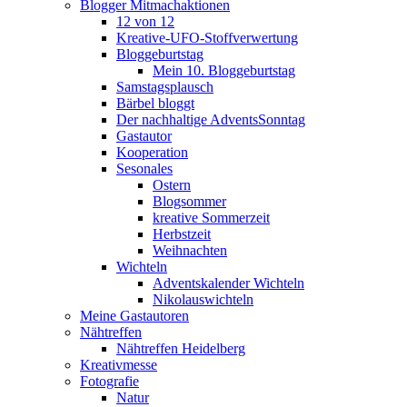
Blogger Mitmachaktionen
12 von 12
Kreative-UFO-Stoffverwertung
Bloggeburtstag
Mein 10. Bloggeburtstag
Samstagsplausch
Bärbel bloggt
Der nachhaltige AdventsSonntag
Gastautor
Kooperation
Sesonales
Ostern
Blogsommer
kreative Sommerzeit
Herbstzeit
Weihnachten
Wichteln
Adventskalender Wichteln
Nikolauswichteln
Meine Gastautoren
Nähtreffen
Nähtreffen Heidelberg
Kreativmesse
Fotografie
Natur