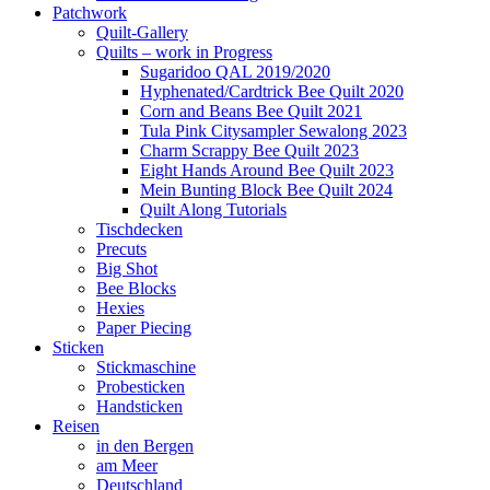
Patchwork
Quilt-Gallery
Quilts – work in Progress
Sugaridoo QAL 2019/2020
Hyphenated/Cardtrick Bee Quilt 2020
Corn and Beans Bee Quilt 2021
Tula Pink Citysampler Sewalong 2023
Charm Scrappy Bee Quilt 2023
Eight Hands Around Bee Quilt 2023
Mein Bunting Block Bee Quilt 2024
Quilt Along Tutorials
Tischdecken
Precuts
Big Shot
Bee Blocks
Hexies
Paper Piecing
Sticken
Stickmaschine
Probesticken
Handsticken
Reisen
in den Bergen
am Meer
Deutschland