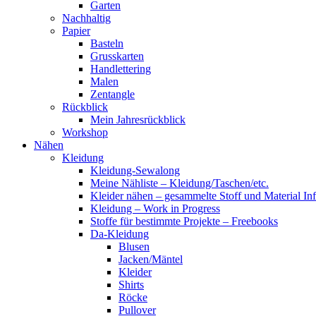
Garten
Nachhaltig
Papier
Basteln
Grusskarten
Handlettering
Malen
Zentangle
Rückblick
Mein Jahresrückblick
Workshop
Nähen
Kleidung
Kleidung-Sewalong
Meine Nähliste – Kleidung/Taschen/etc.
Kleider nähen – gesammelte Stoff und Material In
Kleidung – Work in Progress
Stoffe für bestimmte Projekte – Freebooks
Da-Kleidung
Blusen
Jacken/Mäntel
Kleider
Shirts
Röcke
Pullover