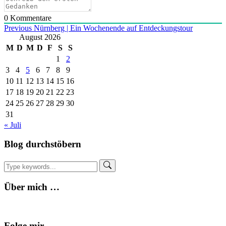
0
Kommentare
Beitragsnavigation
Previous
Nürnberg | Ein Wochenende auf Entdeckungstour
August 2026
M
D
M
D
F
S
S
1
2
3
4
5
6
7
8
9
10
11
12
13
14
15
16
17
18
19
20
21
22
23
24
25
26
27
28
29
30
31
« Juli
Blog durchstöbern
Über mich …
Folge mir