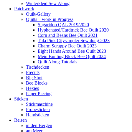
Winterkleid Sew Along
Patchwork
Quilt-Gallery
Quilts – work in Progress
Sugaridoo QAL 2019/2020
Hyphenated/Cardtrick Bee Quilt 2020
Corn and Beans Bee Quilt 2021
Tula Pink Citysampler Sewalong 2023
Charm Scrappy Bee Quilt 2023
Eight Hands Around Bee Quilt 2023
Mein Bunting Block Bee Quilt 2024
Quilt Along Tutorials
Tischdecken
Precuts
Big Shot
Bee Blocks
Hexies
Paper Piecing
Sticken
Stickmaschine
Probesticken
Handsticken
Reisen
in den Bergen
am Meer