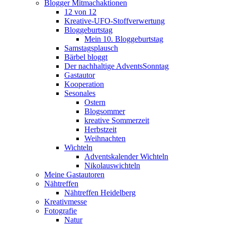
Blogger Mitmachaktionen
12 von 12
Kreative-UFO-Stoffverwertung
Bloggeburtstag
Mein 10. Bloggeburtstag
Samstagsplausch
Bärbel bloggt
Der nachhaltige AdventsSonntag
Gastautor
Kooperation
Sesonales
Ostern
Blogsommer
kreative Sommerzeit
Herbstzeit
Weihnachten
Wichteln
Adventskalender Wichteln
Nikolauswichteln
Meine Gastautoren
Nähtreffen
Nähtreffen Heidelberg
Kreativmesse
Fotografie
Natur