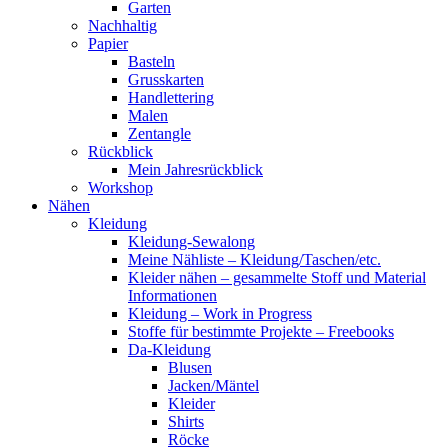
Garten
Nachhaltig
Papier
Basteln
Grusskarten
Handlettering
Malen
Zentangle
Rückblick
Mein Jahresrückblick
Workshop
Nähen
Kleidung
Kleidung-Sewalong
Meine Nähliste – Kleidung/Taschen/etc.
Kleider nähen – gesammelte Stoff und Material
Informationen
Kleidung – Work in Progress
Stoffe für bestimmte Projekte – Freebooks
Da-Kleidung
Blusen
Jacken/Mäntel
Kleider
Shirts
Röcke