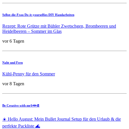
Selbst-die-Frau Do-it-yourselfies DIY Handarbeiten
Rezept: Rote Grütze mit Bühler Zwetschgen, Brombeeren und
Heidelbeeren – Sommer im Glas
vor 6 Tagen
Naht und Fern
Kühl-Penny für den Sommer
vor 8 Tagen
Be Creative with me✨✏️🎨
☀️ Hello August: Mein Bullet Journal Setup für den Urlaub & die
perfekte Packliste 🌊