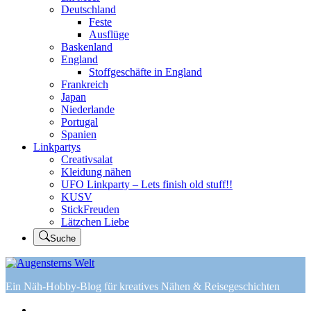
Deutschland
Feste
Ausflüge
Baskenland
England
Stoffgeschäfte in England
Frankreich
Japan
Niederlande
Portugal
Spanien
Linkpartys
Creativsalat
Kleidung nähen
UFO Linkparty – Lets finish old stuff!!
KUSV
StickFreuden
Lätzchen Liebe
Suche
Ein Näh-Hobby-Blog für kreatives Nähen & Reisegeschichten
Home