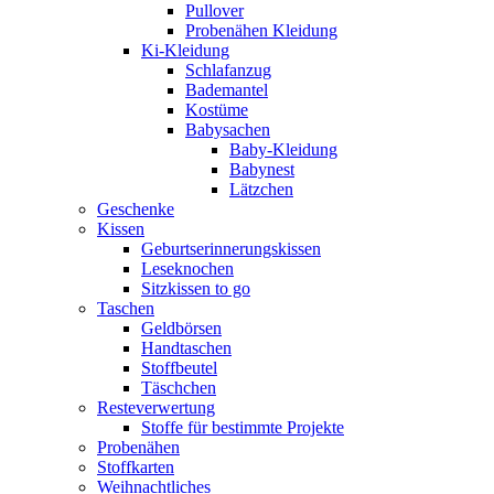
Pullover
Probenähen Kleidung
Ki-Kleidung
Schlafanzug
Bademantel
Kostüme
Babysachen
Baby-Kleidung
Babynest
Lätzchen
Geschenke
Kissen
Geburtserinnerungskissen
Leseknochen
Sitzkissen to go
Taschen
Geldbörsen
Handtaschen
Stoffbeutel
Täschchen
Resteverwertung
Stoffe für bestimmte Projekte
Probenähen
Stoffkarten
Weihnachtliches