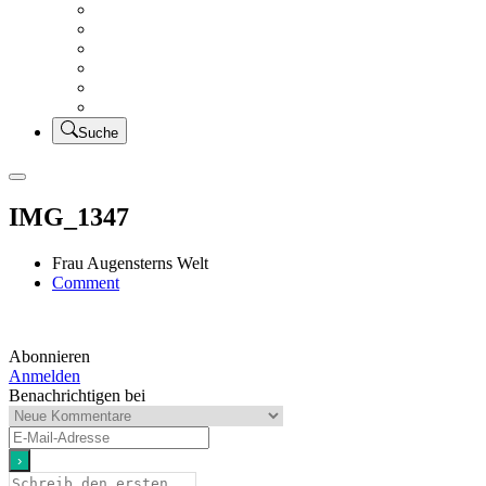
Creativsalat
Kleidung nähen
UFO Linkparty – Lets finish old stuff!!
KUSV
StickFreuden
Lätzchen Liebe
Suche
IMG_1347
Frau Augensterns Welt
on
Comment
IMG_1347
Abonnieren
Anmelden
Benachrichtigen bei