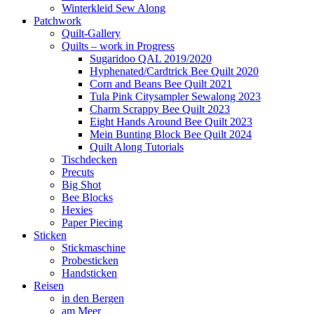
Winterkleid Sew Along
Patchwork
Quilt-Gallery
Quilts – work in Progress
Sugaridoo QAL 2019/2020
Hyphenated/Cardtrick Bee Quilt 2020
Corn and Beans Bee Quilt 2021
Tula Pink Citysampler Sewalong 2023
Charm Scrappy Bee Quilt 2023
Eight Hands Around Bee Quilt 2023
Mein Bunting Block Bee Quilt 2024
Quilt Along Tutorials
Tischdecken
Precuts
Big Shot
Bee Blocks
Hexies
Paper Piecing
Sticken
Stickmaschine
Probesticken
Handsticken
Reisen
in den Bergen
am Meer