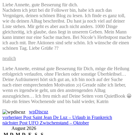
Liebe Annette, gute Besserung für dich.
Nachdem ich jetzt bei dir Follower bin, habe ich auch das
Vergnügen, deinen schönen Blog zu lesen. Ich finde es ganz toll,
wie du deinen Alltag beschreibst. Du hast ja noch viel auf deiner
Liste stehen. Mir geht es aber auch nicht anders. 1000 Dinge
gleichzeitig, ich glaube, dass liegt in unserem Geben. Mein Mann
kann immer nur eine Sache machen. Bei Nicole’s Herbstpost mache
ich auch mit. Ihre Aktionen sind sehr schön. Ich wünsche dir einen
schönen Tag. Liebe Grüße ??
nealich
Liebe Annette, erstmal gute Besserung für Dich, möge die Heilung
erfolgreich verlaufen, ohne Flecken oder sonstige Überbleibsel…
Deine Aufräumerei hört sich gut an, ich bin noch auf der Suche
nach einer entsprechenden Motivation ;o) Gerade nähe ich lieber,
wenn es irgendwie geht, um den anstrengenden Alltag
auszugleichen… Ich freu mich auf Deine Seiten vom QuietBook 😀
Hab ein feines Wochenende und bis bald wieder, Katrin
wpDiscuz
Beitragsnavigation
vorheriger Post
Saint Jean De Luz – Urlaub in Frankreich
nächster Post
UFO Zwischenstand – Oktober
August 2026
M
D
M
D
F
S
S