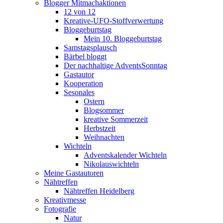
Blogger Mitmachaktionen
12 von 12
Kreative-UFO-Stoffverwertung
Bloggeburtstag
Mein 10. Bloggeburtstag
Samstagsplausch
Bärbel bloggt
Der nachhaltige AdventsSonntag
Gastautor
Kooperation
Sesonales
Ostern
Blogsommer
kreative Sommerzeit
Herbstzeit
Weihnachten
Wichteln
Adventskalender Wichteln
Nikolauswichteln
Meine Gastautoren
Nähtreffen
Nähtreffen Heidelberg
Kreativmesse
Fotografie
Natur