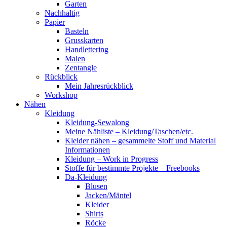
Garten
Nachhaltig
Papier
Basteln
Grusskarten
Handlettering
Malen
Zentangle
Rückblick
Mein Jahresrückblick
Workshop
Nähen
Kleidung
Kleidung-Sewalong
Meine Nähliste – Kleidung/Taschen/etc.
Kleider nähen – gesammelte Stoff und Material
Informationen
Kleidung – Work in Progress
Stoffe für bestimmte Projekte – Freebooks
Da-Kleidung
Blusen
Jacken/Mäntel
Kleider
Shirts
Röcke