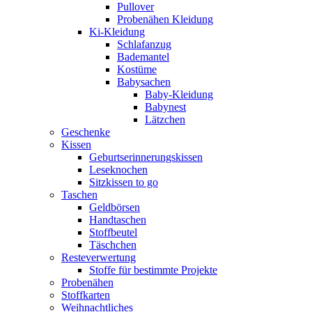
Pullover
Probenähen Kleidung
Ki-Kleidung
Schlafanzug
Bademantel
Kostüme
Babysachen
Baby-Kleidung
Babynest
Lätzchen
Geschenke
Kissen
Geburtserinnerungskissen
Leseknochen
Sitzkissen to go
Taschen
Geldbörsen
Handtaschen
Stoffbeutel
Täschchen
Resteverwertung
Stoffe für bestimmte Projekte
Probenähen
Stoffkarten
Weihnachtliches