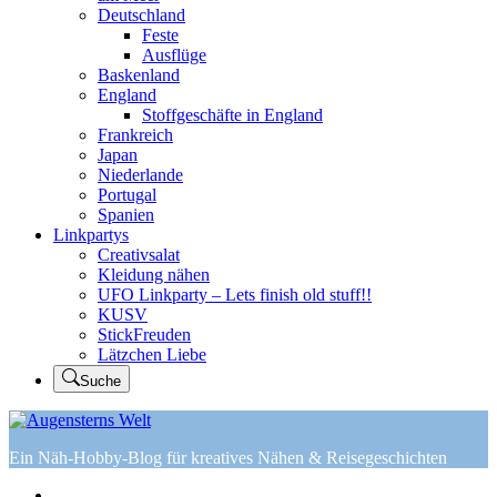
Deutschland
Feste
Ausflüge
Baskenland
England
Stoffgeschäfte in England
Frankreich
Japan
Niederlande
Portugal
Spanien
Linkpartys
Creativsalat
Kleidung nähen
UFO Linkparty – Lets finish old stuff!!
KUSV
StickFreuden
Lätzchen Liebe
Suche
Ein Näh-Hobby-Blog für kreatives Nähen & Reisegeschichten
Home