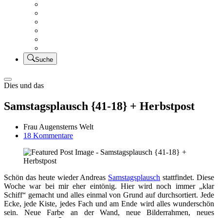
Creativsalat
Kleidung nähen
UFO Linkparty – Lets finish old stuff!!
KUSV
StickFreuden
Lätzchen Liebe
Suche
Dies und das
Samstagsplausch {41-18} + Herbstpost
Frau Augensterns Welt
zu
18 Kommentare
Samstagsplausch
{41-
18}
+
Schön das heute wieder Andreas
Samstagsplausch
stattfindet. Diese
Herbstpost
Woche war bei mir eher eintönig. Hier wird noch immer „klar
Schiff“ gemacht und alles einmal von Grund auf durchsortiert. Jede
Ecke, jede Kiste, jedes Fach und am Ende wird alles wunderschön
sein. Neue Farbe an der Wand, neue Bilderrahmen, neues