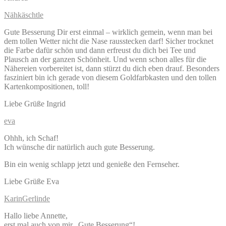
Nähkäschtle
Gute Besserung Dir erst einmal – wirklich gemein, wenn man bei
dem tollen Wetter nicht die Nase rausstecken darf! Sicher trocknet
die Farbe dafür schön und dann erfreust du dich bei Tee und
Plausch an der ganzen Schönheit. Und wenn schon alles für die
Nähereien vorbereitet ist, dann stürzt du dich eben drauf. Besonders
fasziniert bin ich gerade von diesem Goldfarbkasten und den tollen
Kartenkompositionen, toll!
Liebe Grüße Ingrid
eva
Ohhh, ich Schaf!
Ich wünsche dir natürlich auch gute Besserung.
Bin ein wenig schlapp jetzt und genieße den Fernseher.
Liebe Grüße Eva
KarinGerlinde
Hallo liebe Annette,
erst mal auch von mir „Gute Besserung“!