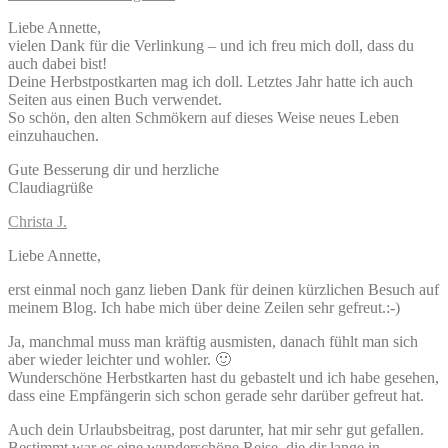
Liebe Annette,
vielen Dank für die Verlinkung – und ich freu mich doll, dass du
auch dabei bist!
Deine Herbstpostkarten mag ich doll. Letztes Jahr hatte ich auch
Seiten aus einen Buch verwendet.
So schön, den alten Schmökern auf dieses Weise neues Leben
einzuhauchen.
Gute Besserung dir und herzliche
Claudiagrüße
Christa J.
Liebe Annette,
erst einmal noch ganz lieben Dank für deinen kürzlichen Besuch auf
meinem Blog. Ich habe mich über deine Zeilen sehr gefreut.:-)
Ja, manchmal muss man kräftig ausmisten, danach fühlt man sich
aber wieder leichter und wohler. 🙂
Wunderschöne Herbstkarten hast du gebastelt und ich habe gesehen,
dass eine Empfängerin sich schon gerade sehr darüber gefreut hat.
Auch dein Urlaubsbeitrag, post darunter, hat mir sehr gut gefallen.
Bestimmt war es eine wunderschöne Reise, die dir lange in