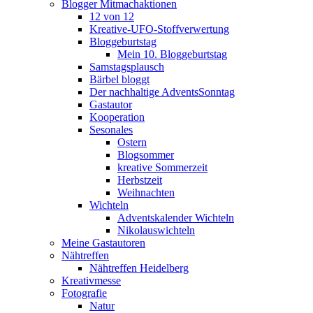
Blogger Mitmachaktionen
12 von 12
Kreative-UFO-Stoffverwertung
Bloggeburtstag
Mein 10. Bloggeburtstag
Samstagsplausch
Bärbel bloggt
Der nachhaltige AdventsSonntag
Gastautor
Kooperation
Sesonales
Ostern
Blogsommer
kreative Sommerzeit
Herbstzeit
Weihnachten
Wichteln
Adventskalender Wichteln
Nikolauswichteln
Meine Gastautoren
Nähtreffen
Nähtreffen Heidelberg
Kreativmesse
Fotografie
Natur