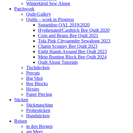
Winterkleid Sew Along
Patchwork
Quilt-Gallery
Quilts – work in Progress
Sugaridoo QAL 2019/2020
Hyphenated/Cardtrick Bee Quilt 2020
Corn and Beans Bee Quilt 2021
Tula Pink Citysampler Sewalong 2023
Charm Scrappy Bee Quilt 2023
Eight Hands Around Bee Quilt 2023
Mein Bunting Block Bee Quilt 2024
Quilt Along Tutorials
Tischdecken
Precuts
Big Shot
Bee Blocks
Hexies
Paper Piecing
Sticken
Stickmaschine
Probesticken
Handsticken
Reisen
in den Bergen
am Meer