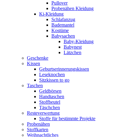
Pullover
Probenähen Kleidung
Ki-Kleidung
Schlafanzug
Bademantel
Kostüme
Babysachen
Baby-Kleidung
Babynest
Lätzchen
Geschenke
Kissen
Geburtserinnerungskissen
Leseknochen
Sitzkissen to go
Taschen
Geldbörsen
Handtaschen
Stoffbeutel
Täschchen
Resteverwertung
Stoffe für bestimmte Projekte
Probenähen
Stoffkarten
Weihnachtliches