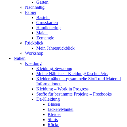
Garten
Nachhaltig
Papier
Basteln
Grusskarten
Handlettering
Malen
Zentangle
Rückblick
Mein Jahresrückblick
Workshop
Nähen
Kleidung
Kleidung-Sewalong
Meine Nähliste – Kleidung/Taschen/etc.
Kleider nähen – gesammelte Stoff und Material
Informationen
Kleidung – Work in Progress
Stoffe für bestimmte Projekte – Freebooks
Da-Kleidung
Blusen
Jacken/Mäntel
Kleider
Shirts
Röcke