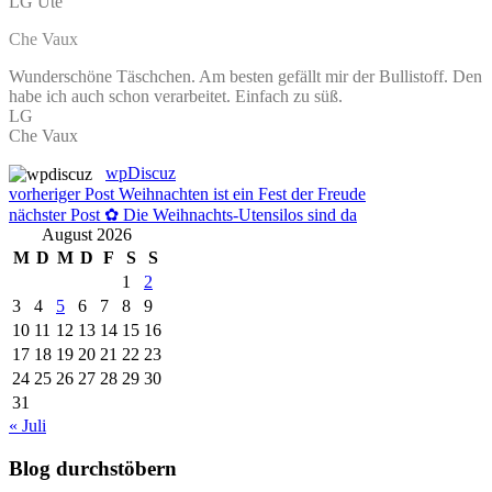
LG Ute
Che Vaux
Wunderschöne Täschchen. Am besten gefällt mir der Bullistoff. Den
habe ich auch schon verarbeitet. Einfach zu süß.
LG
Che Vaux
wpDiscuz
Beitragsnavigation
vorheriger Post
Weihnachten ist ein Fest der Freude
nächster Post
✿ Die Weihnachts-Utensilos sind da
August 2026
M
D
M
D
F
S
S
1
2
3
4
5
6
7
8
9
10
11
12
13
14
15
16
17
18
19
20
21
22
23
24
25
26
27
28
29
30
31
« Juli
Blog durchstöbern