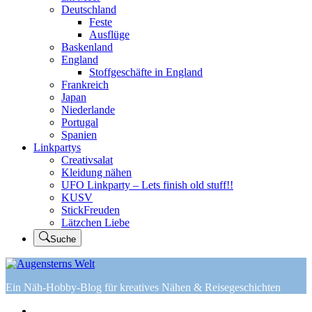
Deutschland
Feste
Ausflüge
Baskenland
England
Stoffgeschäfte in England
Frankreich
Japan
Niederlande
Portugal
Spanien
Linkpartys
Creativsalat
Kleidung nähen
UFO Linkparty – Lets finish old stuff!!
KUSV
StickFreuden
Lätzchen Liebe
Suche
Ein Näh-Hobby-Blog für kreatives Nähen & Reisegeschichten
Home