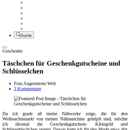
Creativsalat
Kleidung nähen
UFO Linkparty – Lets finish old stuff!!
KUSV
StickFreuden
Lätzchen Liebe
Suche
Geschenke
Täschchen für Geschenkgutscheine und
Schlüsselchen
Frau Augensterns Welt
zu
2 Kommentare
Täschchen
für
Geschenkgutscheine
und
Da ich grade all meine Nähwerke zeige, die für den
Schlüsselchen
Weihnachtsmarkt von meiner Nähmaschine gehüpft sind, möchte
ich diesmal die Geschenkgutschein- Kleingeld und
Schlüsseltäschchen zeigen. Davon hatte ich für den Markt etwa 40x