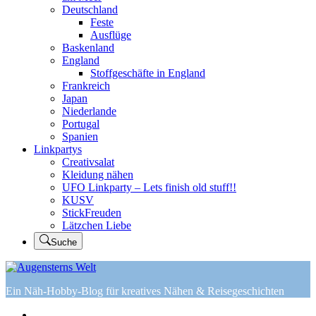
Deutschland
Feste
Ausflüge
Baskenland
England
Stoffgeschäfte in England
Frankreich
Japan
Niederlande
Portugal
Spanien
Linkpartys
Creativsalat
Kleidung nähen
UFO Linkparty – Lets finish old stuff!!
KUSV
StickFreuden
Lätzchen Liebe
Suche
Ein Näh-Hobby-Blog für kreatives Nähen & Reisegeschichten
Home