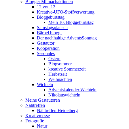
Blogger Mitmachaktionen
12 von 12
Kreative-UFO-Stoffverwertung
Bloggeburtstag
Mein 10. Bloggeburtstag
Samstagsplausch
Bärbel bloggt
Der nachhaltige AdventsSonntag
Gastautor
Kooperation
Sesonales
Ostern
Blogsommer
kreative Sommerzeit
Herbstzeit
Weihnachten
Wichteln
Adventskalender Wichteln
Nikolauswichteln
Meine Gastautoren
Nähtreffen
Nähtreffen Heidelberg
Kreativmesse
Fotografie
Natur