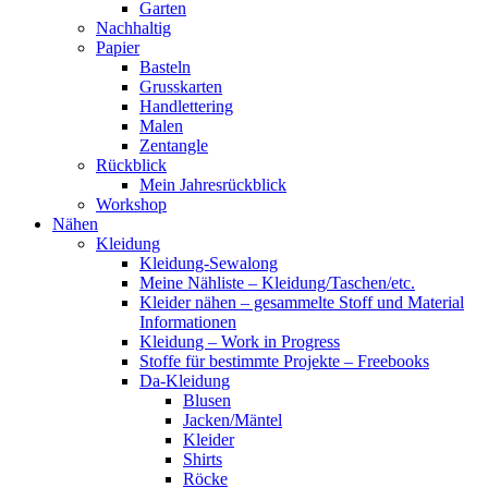
Garten
Nachhaltig
Papier
Basteln
Grusskarten
Handlettering
Malen
Zentangle
Rückblick
Mein Jahresrückblick
Workshop
Nähen
Kleidung
Kleidung-Sewalong
Meine Nähliste – Kleidung/Taschen/etc.
Kleider nähen – gesammelte Stoff und Material
Informationen
Kleidung – Work in Progress
Stoffe für bestimmte Projekte – Freebooks
Da-Kleidung
Blusen
Jacken/Mäntel
Kleider
Shirts
Röcke