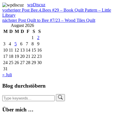
wpDiscuz
Beitragsnavigation
vorheriger Post
Bee.4.Bees #29 – Book Quilt Pattern – Little
Library
nächster Post
Quilt to Bee #7/23 – Wood Tiles Quilt
August 2026
M
D
M
D
F
S
S
1
2
3
4
5
6
7
8
9
10
11
12
13
14
15
16
17
18
19
20
21
22
23
24
25
26
27
28
29
30
31
« Juli
Blog durchstöbern
Über mich …