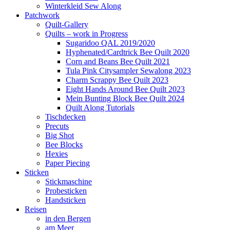
Winterkleid Sew Along
Patchwork
Quilt-Gallery
Quilts – work in Progress
Sugaridoo QAL 2019/2020
Hyphenated/Cardtrick Bee Quilt 2020
Corn and Beans Bee Quilt 2021
Tula Pink Citysampler Sewalong 2023
Charm Scrappy Bee Quilt 2023
Eight Hands Around Bee Quilt 2023
Mein Bunting Block Bee Quilt 2024
Quilt Along Tutorials
Tischdecken
Precuts
Big Shot
Bee Blocks
Hexies
Paper Piecing
Sticken
Stickmaschine
Probesticken
Handsticken
Reisen
in den Bergen
am Meer