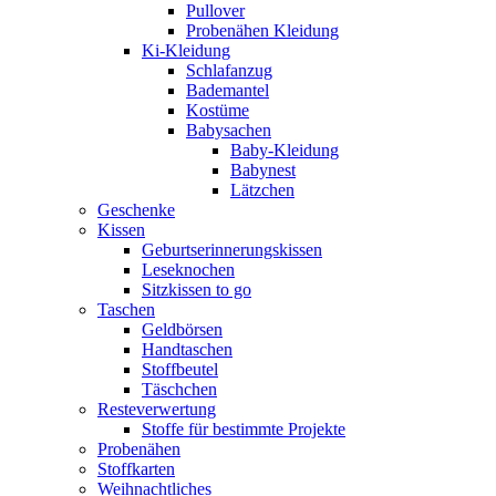
Pullover
Probenähen Kleidung
Ki-Kleidung
Schlafanzug
Bademantel
Kostüme
Babysachen
Baby-Kleidung
Babynest
Lätzchen
Geschenke
Kissen
Geburtserinnerungskissen
Leseknochen
Sitzkissen to go
Taschen
Geldbörsen
Handtaschen
Stoffbeutel
Täschchen
Resteverwertung
Stoffe für bestimmte Projekte
Probenähen
Stoffkarten
Weihnachtliches