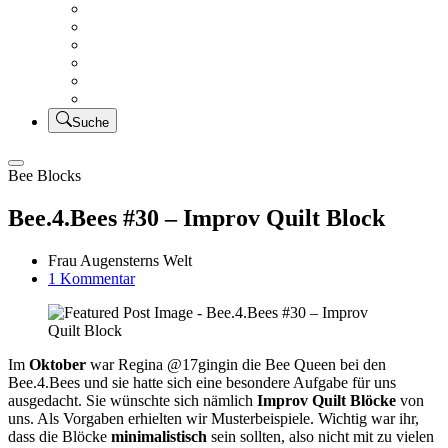
Creativsalat
Kleidung nähen
UFO Linkparty – Lets finish old stuff!!
KUSV
StickFreuden
Lätzchen Liebe
Suche
Bee Blocks
Bee.4.Bees #30 – Improv Quilt Block
Frau Augensterns Welt
zu
1 Kommentar
Bee.4.Bees
#30
–
Improv
Im
Oktober
war Regina @17gingin die Bee Queen bei den
Quilt
Bee.4.Bees und sie hatte sich eine besondere Aufgabe für uns
Block
ausgedacht. Sie wünschte sich nämlich
Improv Quilt Blöcke
von
uns. Als Vorgaben erhielten wir Musterbeispiele. Wichtig war ihr,
dass die Blöcke
minimalistisch
sein sollten, also nicht mit zu vielen