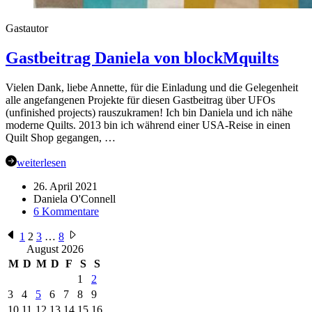
Gastautor
Gastbeitrag Daniela von blockMquilts
Vielen Dank, liebe Annette, für die Einladung und die Gelegenheit
alle angefangenen Projekte für diesen Gastbeitrag über UFOs
(unfinished projects) rauszukramen! Ich bin Daniela und ich nähe
moderne Quilts. 2013 bin ich während einer USA-Reise in einen
Quilt Shop gegangen, …
weiterlesen
26. April 2021
Daniela O'Connell
zu
6 Kommentare
Gastbeitrag
Seitennummerierung
Daniela
1
2
3
…
8
von
August 2026
der
blockMquilts
M
D
M
D
F
S
S
Beiträge
1
2
3
4
5
6
7
8
9
10
11
12
13
14
15
16