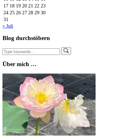
17
18
19
20
21
22
23
24
25
26
27
28
29
30
31
« Juli
Blog durchstöbern
Über mich …