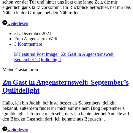
gemeinsam
schon vor der Tür und hinter uns liegt eine lange Zeit, die mir
stichelt
eigentlich ganz kurz vorkommt. Im Rückblick betrachtet, hat mir das
es
Nähen in der Gruppe, bei den Nähtreffen …
sich
leichter
weiterlesen
31. Dezember 2021
Frau Augensterns Welt
zu
3 Kommentare
UFOs,
Gastautorenbeiträge
2021
und
Meine Gastautoren
ein
großes
Zu Gast in Augensternswelt: September’s
DANKESCHÖN
Quiltdelight
Hallo, ich bin Judith, bei Insta besser als Septembers_delight
bekannt, außerdem findet ihr mich auf meinem Blog September’s
Quiltdelight. Ich freue mich sehr, dass ich heute hier bei Annette auf
den Blog zu Gast sein darf. Ich komme aus Bergisch …
weiterlesen