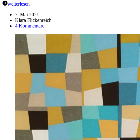
weiterlesen
7. Mai 2021
Klara Flickenreich
zu
4 Kommentare
Immerhin
angefangen!
Gastbeitrag
von
Klara
flickenreich