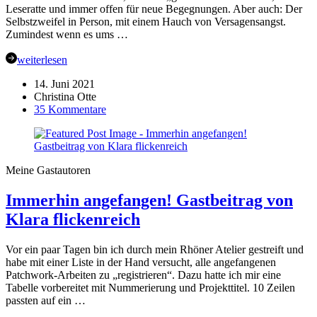
Leseratte und immer offen für neue Begegnungen. Aber auch: Der
Selbstzweifel in Person, mit einem Hauch von Versagensangst.
Zumindest wenn es ums …
weiterlesen
14. Juni 2021
Christina Otte
zu
35 Kommentare
UFOs
–
oder:
Meine
Meine Gastautoren
Leben
mit
Immerhin angefangen! Gastbeitrag von
dem
Unfertigen
Klara flickenreich
–
Gastbeitrag
von
Vor ein paar Tagen bin ich durch mein Rhöner Atelier gestreift und
Minerva
habe mit einer Liste in der Hand versucht, alle angefangenen
Huhn
Patchwork-Arbeiten zu „registrieren“. Dazu hatte ich mir eine
Tabelle vorbereitet mit Nummerierung und Projekttitel. 10 Zeilen
passten auf ein …