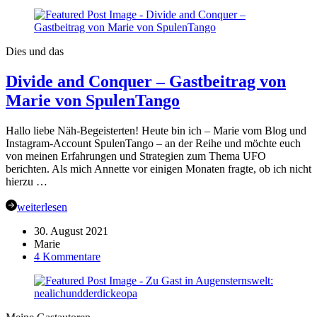
UFOs
–
im
Landeanflug
Dies und das
–
Update
Divide and Conquer – Gastbeitrag von
von
Minerva
Marie von SpulenTango
Huhn
Hallo liebe Näh-Begeisterten! Heute bin ich – Marie vom Blog und
Instagram-Account SpulenTango – an der Reihe und möchte euch
von meinen Erfahrungen und Strategien zum Thema UFO
berichten. Als mich Annette vor einigen Monaten fragte, ob ich nicht
hierzu …
weiterlesen
30. August 2021
Marie
zu
4 Kommentare
Divide
and
Conquer
–