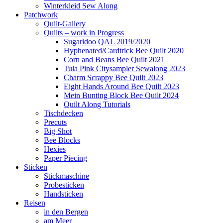
Winterkleid Sew Along
Patchwork
Quilt-Gallery
Quilts – work in Progress
Sugaridoo QAL 2019/2020
Hyphenated/Cardtrick Bee Quilt 2020
Corn and Beans Bee Quilt 2021
Tula Pink Citysampler Sewalong 2023
Charm Scrappy Bee Quilt 2023
Eight Hands Around Bee Quilt 2023
Mein Bunting Block Bee Quilt 2024
Quilt Along Tutorials
Tischdecken
Precuts
Big Shot
Bee Blocks
Hexies
Paper Piecing
Sticken
Stickmaschine
Probesticken
Handsticken
Reisen
in den Bergen
am Meer