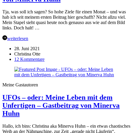
Tja, was soll ich sagen? So hohe Ziele für einen Monat – und was
hab ich seit meinem ersten Beitrag hier geschafft? Nicht allzu viel.
Mein Stapel sieht quasi heute noch genauso aus wie auf dem Bild
links. Doch halt! …
weiterlesen
28. Juni 2021
Christina Otte
zu
12 Kommentare
UFOs
–
so
ist
Meine Gastautoren
das
Leben
UFOs – oder: Meine Leben mit dem
–
Gastbeitrag
Unfertigen – Gastbeitrag von Minerva
von
Huhn
Minerva
Huhn
Hallo, ich bins: Christina aka Minerva Huhn – ein etwas chaotisches
Weib an der Nähmaschine, zur Zeit „gerade nicht Läuferin“,