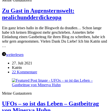
Meine Gastautoren
Gastbeitrag
von
Zu Gast in Augensternswelt:
Marie
von
nealichundderdickeopa
SpulenTango
Ein ganz leises hallo in die Blogwelt da draußen… Schon lange
habe ich keinen Blogpost mehr geschrieben. Annettes liebe
Einladung einen Gastbeitrag für ihren Blog zu schreiben, habe ich
sehr gern angenommen. Vielen Dank Du Liebe! Ich bin Katrin und
…
weiterlesen
27. Juli 2021
Katrin
zu
22 Kommentare
Zu
Gast
in
Augensternswelt:
Meine Gastautoren
nealichundderdickeopa
UFOs – so ist das Leben – Gastbeitrag
von Minerva Huhn