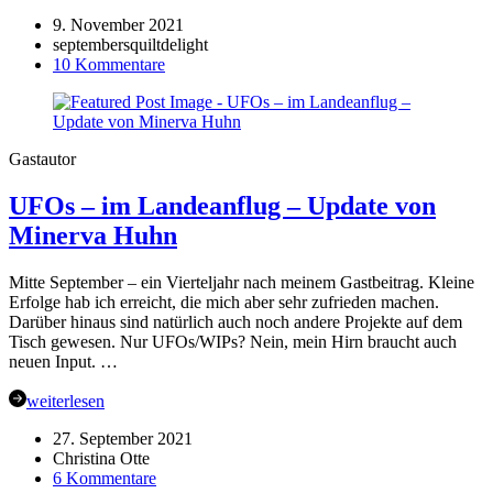
9. November 2021
septembersquiltdelight
zu
10 Kommentare
Zu
Gast
in
Augensternswelt:
Gastautor
September’s
Quiltdelight
UFOs – im Landeanflug – Update von
Minerva Huhn
Mitte September – ein Vierteljahr nach meinem Gastbeitrag. Kleine
Erfolge hab ich erreicht, die mich aber sehr zufrieden machen.
Darüber hinaus sind natürlich auch noch andere Projekte auf dem
Tisch gewesen. Nur UFOs/WIPs? Nein, mein Hirn braucht auch
neuen Input. …
weiterlesen
27. September 2021
Christina Otte
zu
6 Kommentare