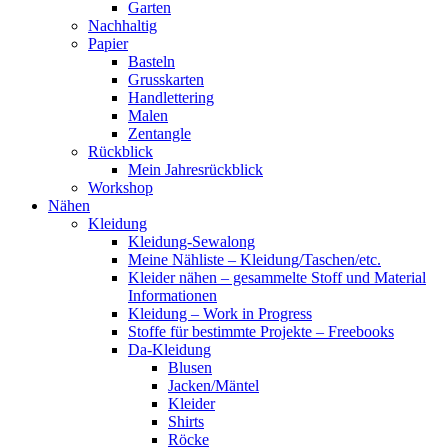
Garten
Nachhaltig
Papier
Basteln
Grusskarten
Handlettering
Malen
Zentangle
Rückblick
Mein Jahresrückblick
Workshop
Nähen
Kleidung
Kleidung-Sewalong
Meine Nähliste – Kleidung/Taschen/etc.
Kleider nähen – gesammelte Stoff und Material
Informationen
Kleidung – Work in Progress
Stoffe für bestimmte Projekte – Freebooks
Da-Kleidung
Blusen
Jacken/Mäntel
Kleider
Shirts
Röcke