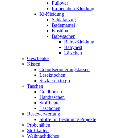
Pullover
Probenähen Kleidung
Ki-Kleidung
Schlafanzug
Bademantel
Kostüme
Babysachen
Baby-Kleidung
Babynest
Lätzchen
Geschenke
Kissen
Geburtserinnerungskissen
Leseknochen
Sitzkissen to go
Taschen
Geldbörsen
Handtaschen
Stoffbeutel
Täschchen
Resteverwertung
Stoffe für bestimmte Projekte
Probenähen
Stoffkarten
Weihnachtliches