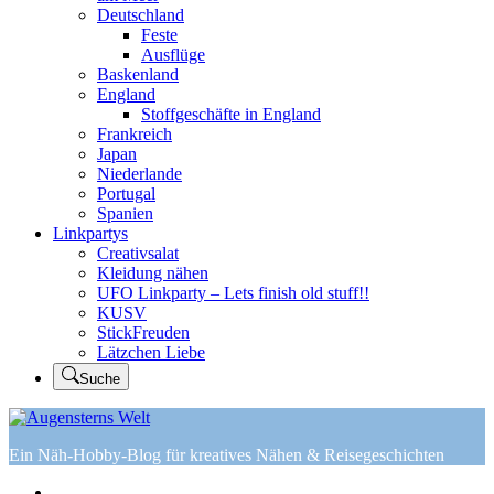
Deutschland
Feste
Ausflüge
Baskenland
England
Stoffgeschäfte in England
Frankreich
Japan
Niederlande
Portugal
Spanien
Linkpartys
Creativsalat
Kleidung nähen
UFO Linkparty – Lets finish old stuff!!
KUSV
StickFreuden
Lätzchen Liebe
Suche
Ein Näh-Hobby-Blog für kreatives Nähen & Reisegeschichten
Home