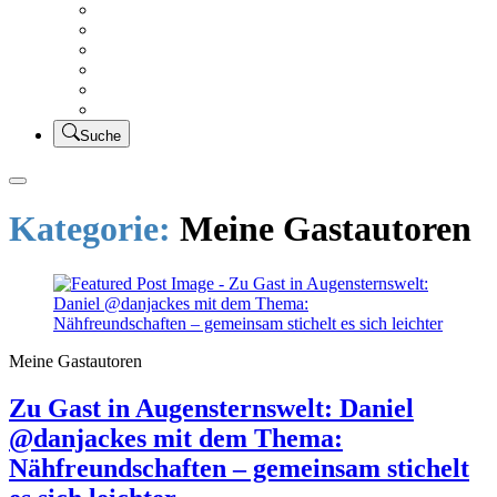
Creativsalat
Kleidung nähen
UFO Linkparty – Lets finish old stuff!!
KUSV
StickFreuden
Lätzchen Liebe
Suche
Kategorie:
Meine Gastautoren
Meine Gastautoren
Zu Gast in Augensternswelt: Daniel
@danjackes mit dem Thema:
Nähfreundschaften – gemeinsam stichelt