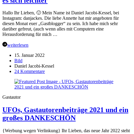
es sich leichter
Hallo Ihr Lieben, 🙂 Mein Name ist Daniel Jacobi-Kessel, bei
Instagram: danjackes. Die liebe Annette hat mir angeboten für
diesen Monat euer „Gastblogger“ zu sein. Ich habe mich sehr
darüber gefreut, (auch wenn alles mit Computern eine
Herausforderung für mich …
weiterlesen
15. Januar 2022
Bild
Daniel Jacobi-Kessel
zu
24 Kommentare
Zu
Gast
in
Augensternswelt:
Gastautor
Daniel
@danjackes
UFOs, Gastautorenbeiträge 2021 und ein
mit
dem
großes DANKESCHÖN
Thema:
Nähfreundschaften
–
{Werbung wegen Verlinkung} Ihr Lieben, das neue Jahr 2022 steht