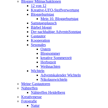
Blogger Mitmachaktionen
12 von 12
Kreative-UFO-Stoffverwertung
Bloggeburtstag
Mein 10. Bloggeburtstag
Samstagsplausch
Bärbel bloggt
Der nachhaltige AdventsSonntag
Gastautor
Kooperation
Sesonales
Ostern
Blogsommer
kreative Sommerzeit
Herbstzeit
Weihnachten
Wichteln
Adventskalender Wichteln
Nikolauswichteln
Meine Gastautoren
Nähtreffen
Nähtreffen Heidelberg
Kreativmesse
Fotografie
Natur