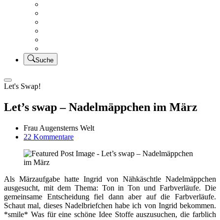
Creativsalat
Kleidung nähen
UFO Linkparty – Lets finish old stuff!!
KUSV
StickFreuden
Lätzchen Liebe
Suche
Let's Swap!
Let’s swap – Nadelmäppchen im März
Frau Augensterns Welt
zu
22 Kommentare
Let’s
swap
–
Nadelmäppchen
Als Märzaufgabe hatte Ingrid von Nähkäschtle Nadelmäppchen
im
ausgesucht, mit dem Thema: Ton in Ton und Farbverläufe. Die
März
gemeinsame Entscheidung fiel dann aber auf die Farbverläufe.
Schaut mal, dieses Nadelbriefchen habe ich von Ingrid bekommen.
*smile* Was für eine schöne Idee Stoffe auszusuchen, die farblich