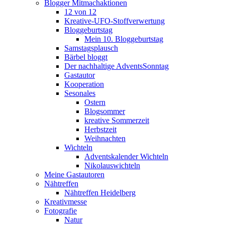
Blogger Mitmachaktionen
12 von 12
Kreative-UFO-Stoffverwertung
Bloggeburtstag
Mein 10. Bloggeburtstag
Samstagsplausch
Bärbel bloggt
Der nachhaltige AdventsSonntag
Gastautor
Kooperation
Sesonales
Ostern
Blogsommer
kreative Sommerzeit
Herbstzeit
Weihnachten
Wichteln
Adventskalender Wichteln
Nikolauswichteln
Meine Gastautoren
Nähtreffen
Nähtreffen Heidelberg
Kreativmesse
Fotografie
Natur