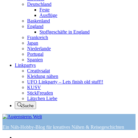
Deutschland
Feste
Ausflüge
Baskenland
England
Stoffgeschäfte in England
Frankreich
Japan
Niederlande
Portugal
Spanien
Linkpartys
Creativsalat
Kleidung nähen
UFO Linkparty – Lets finish old stuff!!
KUSV
StickFreuden
Lätzchen Liebe
Suche
Ein Näh-Hobby-Blog für kreatives Nähen & Reisegeschichten
Home