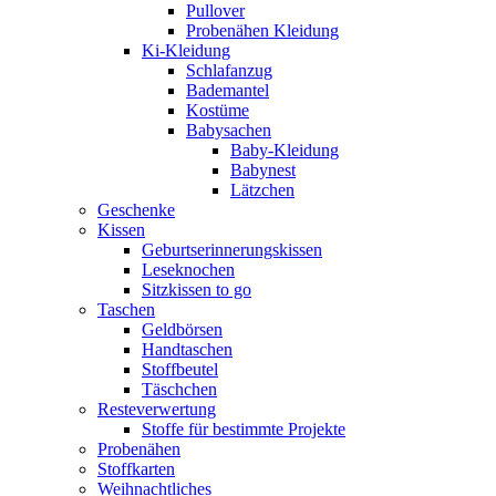
Pullover
Probenähen Kleidung
Ki-Kleidung
Schlafanzug
Bademantel
Kostüme
Babysachen
Baby-Kleidung
Babynest
Lätzchen
Geschenke
Kissen
Geburtserinnerungskissen
Leseknochen
Sitzkissen to go
Taschen
Geldbörsen
Handtaschen
Stoffbeutel
Täschchen
Resteverwertung
Stoffe für bestimmte Projekte
Probenähen
Stoffkarten
Weihnachtliches