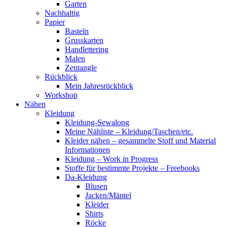
Garten
Nachhaltig
Papier
Basteln
Grusskarten
Handlettering
Malen
Zentangle
Rückblick
Mein Jahresrückblick
Workshop
Nähen
Kleidung
Kleidung-Sewalong
Meine Nähliste – Kleidung/Taschen/etc.
Kleider nähen – gesammelte Stoff und Material
Informationen
Kleidung – Work in Progress
Stoffe für bestimmte Projekte – Freebooks
Da-Kleidung
Blusen
Jacken/Mäntel
Kleider
Shirts
Röcke