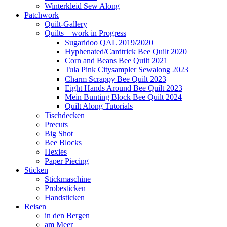
Winterkleid Sew Along
Patchwork
Quilt-Gallery
Quilts – work in Progress
Sugaridoo QAL 2019/2020
Hyphenated/Cardtrick Bee Quilt 2020
Corn and Beans Bee Quilt 2021
Tula Pink Citysampler Sewalong 2023
Charm Scrappy Bee Quilt 2023
Eight Hands Around Bee Quilt 2023
Mein Bunting Block Bee Quilt 2024
Quilt Along Tutorials
Tischdecken
Precuts
Big Shot
Bee Blocks
Hexies
Paper Piecing
Sticken
Stickmaschine
Probesticken
Handsticken
Reisen
in den Bergen
am Meer