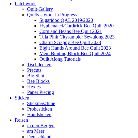
Patchwork
Quilt-Gallery
Quilts – work in Progress
Sugaridoo QAL 2019/2020
Hyphenated/Cardtrick Bee Quilt 2020
Corn and Beans Bee Quilt 2021
Tula Pink Citysampler Sewalong 2023
Charm Scrappy Bee Quilt 2023
Eight Hands Around Bee Quilt 2023
Mein Bunting Block Bee Quilt 2024
Quilt Along Tutorials
Tischdecken
Precuts
Big Shot
Bee Blocks
Hexies
Paper Piecing
Sticken
Stickmaschine
Probesticken
Handsticken
Reisen
in den Bergen
am Meer
Deutschland