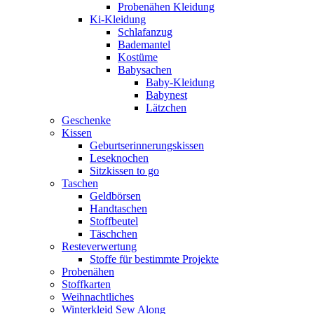
Probenähen Kleidung
Ki-Kleidung
Schlafanzug
Bademantel
Kostüme
Babysachen
Baby-Kleidung
Babynest
Lätzchen
Geschenke
Kissen
Geburtserinnerungskissen
Leseknochen
Sitzkissen to go
Taschen
Geldbörsen
Handtaschen
Stoffbeutel
Täschchen
Resteverwertung
Stoffe für bestimmte Projekte
Probenähen
Stoffkarten
Weihnachtliches
Winterkleid Sew Along