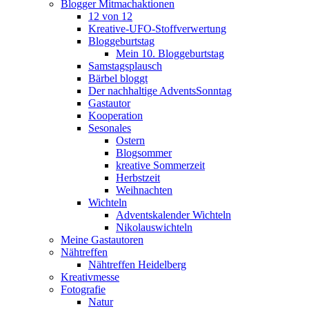
Blogger Mitmachaktionen
12 von 12
Kreative-UFO-Stoffverwertung
Bloggeburtstag
Mein 10. Bloggeburtstag
Samstagsplausch
Bärbel bloggt
Der nachhaltige AdventsSonntag
Gastautor
Kooperation
Sesonales
Ostern
Blogsommer
kreative Sommerzeit
Herbstzeit
Weihnachten
Wichteln
Adventskalender Wichteln
Nikolauswichteln
Meine Gastautoren
Nähtreffen
Nähtreffen Heidelberg
Kreativmesse
Fotografie
Natur