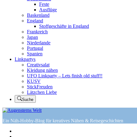
Feste
Ausflüge
Baskenland
England
Stoffgeschäfte in England
Frankreich
Japan
Niederlande
Portugal
Spanien
Linkpartys
Creativsalat
Kleidung nähen
UFO Linkparty – Lets finish old stuff!!
KUSV
StickFreuden
Lätzchen Liebe
Suche
Ein Näh-Hobby-Blog für kreatives Nähen & Reisegeschichten
Home
Tutorials