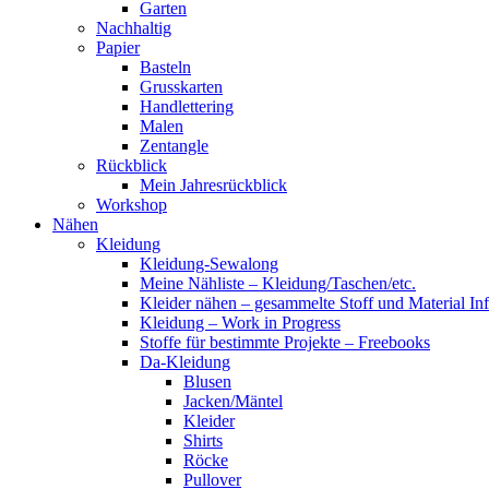
Garten
Nachhaltig
Papier
Basteln
Grusskarten
Handlettering
Malen
Zentangle
Rückblick
Mein Jahresrückblick
Workshop
Nähen
Kleidung
Kleidung-Sewalong
Meine Nähliste – Kleidung/Taschen/etc.
Kleider nähen – gesammelte Stoff und Material In
Kleidung – Work in Progress
Stoffe für bestimmte Projekte – Freebooks
Da-Kleidung
Blusen
Jacken/Mäntel
Kleider
Shirts
Röcke
Pullover