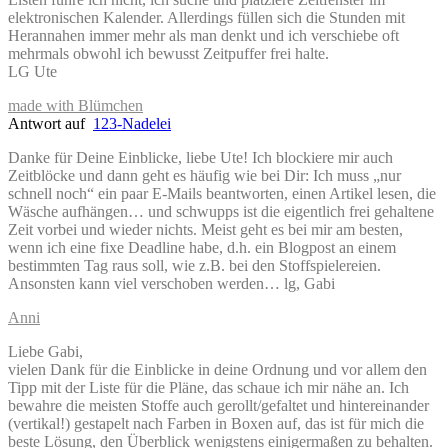
elektronischen Kalender. Allerdings füllen sich die Stunden mit
Herannahen immer mehr als man denkt und ich verschiebe oft
mehrmals obwohl ich bewusst Zeitpuffer frei halte.
LG Ute
made with Blümchen
Antwort auf
123-Nadelei
Danke für Deine Einblicke, liebe Ute! Ich blockiere mir auch
Zeitblöcke und dann geht es häufig wie bei Dir: Ich muss „nur
schnell noch“ ein paar E-Mails beantworten, einen Artikel lesen, die
Wäsche aufhängen… und schwupps ist die eigentlich frei gehaltene
Zeit vorbei und wieder nichts. Meist geht es bei mir am besten,
wenn ich eine fixe Deadline habe, d.h. ein Blogpost an einem
bestimmten Tag raus soll, wie z.B. bei den Stoffspielereien.
Ansonsten kann viel verschoben werden… lg, Gabi
Anni
Liebe Gabi,
vielen Dank für die Einblicke in deine Ordnung und vor allem den
Tipp mit der Liste für die Pläne, das schaue ich mir nähe an. Ich
bewahre die meisten Stoffe auch gerollt/gefaltet und hintereinander
(vertikal!) gestapelt nach Farben in Boxen auf, das ist für mich die
beste Lösung, den Überblick wenigstens einigermaßen zu behalten.