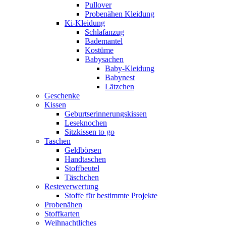
Pullover
Probenähen Kleidung
Ki-Kleidung
Schlafanzug
Bademantel
Kostüme
Babysachen
Baby-Kleidung
Babynest
Lätzchen
Geschenke
Kissen
Geburtserinnerungskissen
Leseknochen
Sitzkissen to go
Taschen
Geldbörsen
Handtaschen
Stoffbeutel
Täschchen
Resteverwertung
Stoffe für bestimmte Projekte
Probenähen
Stoffkarten
Weihnachtliches