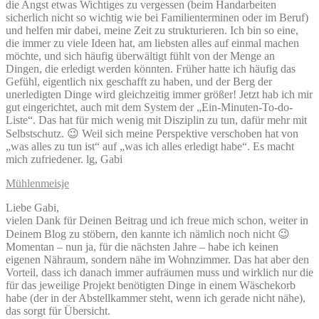
die Angst etwas Wichtiges zu vergessen (beim Handarbeiten
sicherlich nicht so wichtig wie bei Familienterminen oder im Beruf)
und helfen mir dabei, meine Zeit zu strukturieren. Ich bin so eine,
die immer zu viele Ideen hat, am liebsten alles auf einmal machen
möchte, und sich häufig überwältigt fühlt von der Menge an
Dingen, die erledigt werden könnten. Früher hatte ich häufig das
Gefühl, eigentlich nix geschafft zu haben, und der Berg der
unerledigten Dinge wird gleichzeitig immer größer! Jetzt hab ich mir
gut eingerichtet, auch mit dem System der „Ein-Minuten-To-do-
Liste“. Das hat für mich wenig mit Disziplin zu tun, dafür mehr mit
Selbstschutz. 😉 Weil sich meine Perspektive verschoben hat von
„was alles zu tun ist“ auf „was ich alles erledigt habe“. Es macht
mich zufriedener. lg, Gabi
Mühlenmeisje
Liebe Gabi,
vielen Dank für Deinen Beitrag und ich freue mich schon, weiter in
Deinem Blog zu stöbern, den kannte ich nämlich noch nicht 😉
Momentan – nun ja, für die nächsten Jahre – habe ich keinen
eigenen Nähraum, sondern nähe im Wohnzimmer. Das hat aber den
Vorteil, dass ich danach immer aufräumen muss und wirklich nur die
für das jeweilige Projekt benötigten Dinge in einem Wäschekorb
habe (der in der Abstellkammer steht, wenn ich gerade nicht nähe),
das sorgt für Übersicht.