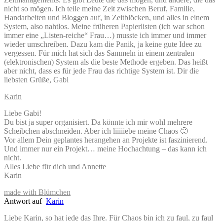
nicht so mögen. Ich teile meine Zeit zwischen Beruf, Familie,
Handarbeiten und Bloggen auf, in Zeitblöcken, und alles in einem
System, also nahtlos. Meine früheren Papierlisten (ich war schon
immer eine „Listen-reiche“ Frau…) musste ich immer und immer
wieder umschreiben. Dazu kam die Panik, ja keine gute Idee zu
vergessen. Für mich hat sich das Sammeln in einem zentralen
(elektronischen) System als die beste Methode ergeben. Das heißt
aber nicht, dass es für jede Frau das richtige System ist. Dir die
liebsten Grüße, Gabi
Karin
Liebe Gabi!
Du bist ja super organisiert. Da könnte ich mir wohl mehrere
Scheibchen abschneiden. Aber ich liiiiiebe meine Chaos 🙂
Vor allem Dein geplantes herangehen an Projekte ist faszinierend.
Und immer nur ein Projekt… meine Hochachtung – das kann ich
nicht.
Alles Liebe für dich und Annette
Karin
made with Blümchen
Antwort auf
Karin
Liebe Karin, so hat jede das Ihre. Für Chaos bin ich zu faul, zu faul