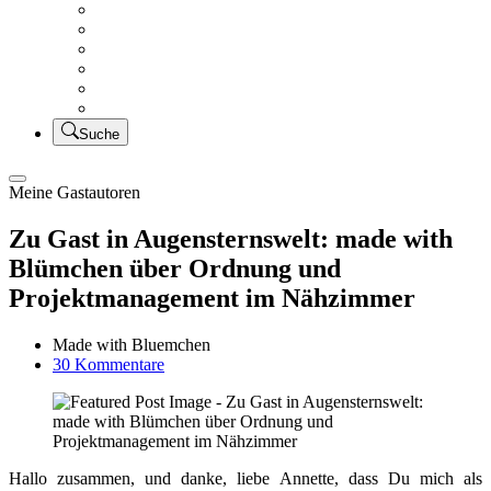
Creativsalat
Kleidung nähen
UFO Linkparty – Lets finish old stuff!!
KUSV
StickFreuden
Lätzchen Liebe
Suche
Meine Gastautoren
Zu Gast in Augensternswelt: made with
Blümchen über Ordnung und
Projektmanagement im Nähzimmer
Made with Bluemchen
zu
30 Kommentare
Zu
Gast
in
Augensternswelt:
made
Hallo zusammen, und danke, liebe Annette, dass Du mich als
with