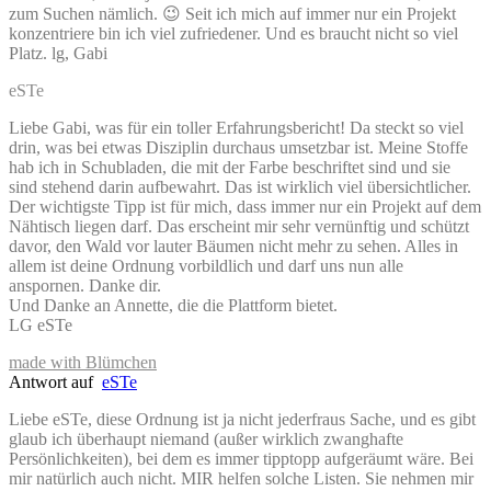
zum Suchen nämlich. 😉 Seit ich mich auf immer nur ein Projekt
konzentriere bin ich viel zufriedener. Und es braucht nicht so viel
Platz. lg, Gabi
eSTe
Liebe Gabi, was für ein toller Erfahrungsbericht! Da steckt so viel
drin, was bei etwas Disziplin durchaus umsetzbar ist. Meine Stoffe
hab ich in Schubladen, die mit der Farbe beschriftet sind und sie
sind stehend darin aufbewahrt. Das ist wirklich viel übersichtlicher.
Der wichtigste Tipp ist für mich, dass immer nur ein Projekt auf dem
Nähtisch liegen darf. Das erscheint mir sehr vernünftig und schützt
davor, den Wald vor lauter Bäumen nicht mehr zu sehen. Alles in
allem ist deine Ordnung vorbildlich und darf uns nun alle
anspornen. Danke dir.
Und Danke an Annette, die die Plattform bietet.
LG eSTe
made with Blümchen
Antwort auf
eSTe
Liebe eSTe, diese Ordnung ist ja nicht jederfraus Sache, und es gibt
glaub ich überhaupt niemand (außer wirklich zwanghafte
Persönlichkeiten), bei dem es immer tipptopp aufgeräumt wäre. Bei
mir natürlich auch nicht. MIR helfen solche Listen. Sie nehmen mir