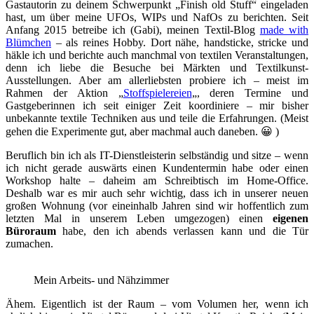
Gastautorin zu deinem Schwerpunkt „Finish old Stuff“ eingeladen
Blümchen
hast, um über meine UFOs, WIPs und NafOs zu berichten. Seit
über
Anfang 2015 betreibe ich (Gabi), meinen Textil-Blog
made with
Ordnung
Blümchen
– als reines Hobby. Dort nähe, handsticke, stricke und
und
häkle ich und berichte auch manchmal von textilen Veranstaltungen,
Projektmanagement
denn ich liebe die Besuche bei Märkten und Textilkunst-
im
Ausstellungen. Aber am allerliebsten probiere ich – meist im
Nähzimmer
Rahmen der Aktion „
Stoffspielereien
„, deren Termine und
Gastgeberinnen ich seit einiger Zeit koordiniere – mir bisher
unbekannte textile Techniken aus und teile die Erfahrungen. (Meist
gehen die Experimente gut, aber machmal auch daneben. 😀 )
Beruflich bin ich als IT-Dienstleisterin selbständig und sitze – wenn
ich nicht gerade auswärts einen Kundentermin habe oder einen
Workshop halte – daheim am Schreibtisch im Home-Office.
Deshalb war es mir auch sehr wichtig, dass ich in unserer neuen
großen Wohnung (vor eineinhalb Jahren sind wir hoffentlich zum
letzten Mal in unserem Leben umgezogen) einen
eigenen
Büroraum
habe, den ich abends verlassen kann und die Tür
zumachen.
Mein Arbeits- und Nähzimmer
Ähem. Eigentlich ist der Raum – vom Volumen her, wenn ich