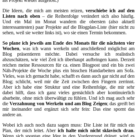
als Projekt wieder aufgelöst.)
Die Ideen, die mich am meisten reizen,
verschiebe ich auf den
Listen nach oben
– die Reihenfolge verändert sich also häufig.
Und ein Mal im Monat wandern die obersten (also aktuell
interessantesten) paar Projekte auf die Blogplan-Liste (hier nicht zu
sehen, weil sie weiter links ist), wo sie einen Termin bekommen.
So plane ich jeweils am Ende des Monats für die nächsten vier
Wochen
, was ich wann werkeln und anschließend möglichst am
Blog präsentieren möchte. Dabei versuche ich realistisch
abzuschätzen, wie viel Zeit ich überhaupt aufbringen kann. Derzeit
reichen meine Ressourcen für ca. einen Blogpost und ein bis zwei
Näh-Projekte die Woche plus ein bisschen Handarbeiten am Sofa.
Vieles, was ich gemacht habe, schafft es dann auch gar nicht auf den
Blog; schlicht, weil mir die Zeit zwischen den Fingern zerrinnt.
Aber ich habe eine Struktur und eine Reihenfolge, die mir sehr
dabei hilft, dass ich ganz vieles gemächlich aber kontinuierlich
abarbeite, ohne mich überwältigt zu fühlen. Und ich mag auch sehr
die
Verzahnung von Werkeln und am Blog Zeigen
; das greift bei
mir ineinander und ergänzt sich sehr fein: Das eine spornt das
andere an.
Wobei ich auch noch dazu sagen muss: Die Liste ist für mich ein
Plan, der mich leitet. Aber
ich halte mich nicht sklavisch dran
.
Wenn sich spontan eine Idee in den Vordergrund drängt, wird es