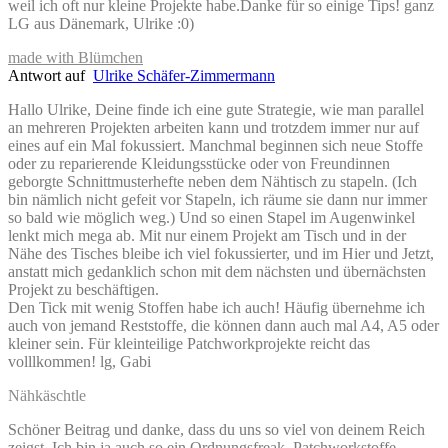
weil ich oft nur kleine Projekte habe.Danke für so einige Tips! ganz
LG aus Dänemark, Ulrike :0)
made with Blümchen
Antwort auf
Ulrike Schäfer-Zimmermann
Hallo Ulrike, Deine finde ich eine gute Strategie, wie man parallel
an mehreren Projekten arbeiten kann und trotzdem immer nur auf
eines auf ein Mal fokussiert. Manchmal beginnen sich neue Stoffe
oder zu reparierende Kleidungsstücke oder von Freundinnen
geborgte Schnittmusterhefte neben dem Nähtisch zu stapeln. (Ich
bin nämlich nicht gefeit vor Stapeln, ich räume sie dann nur immer
so bald wie möglich weg.) Und so einen Stapel im Augenwinkel
lenkt mich mega ab. Mit nur einem Projekt am Tisch und in der
Nähe des Tisches bleibe ich viel fokussierter, und im Hier und Jetzt,
anstatt mich gedanklich schon mit dem nächsten und übernächsten
Projekt zu beschäftigen.
Den Tick mit wenig Stoffen habe ich auch! Häufig übernehme ich
auch von jemand Reststoffe, die können dann auch mal A4, A5 oder
kleiner sein. Für kleinteilige Patchworkprojekte reicht das
volllkommen! lg, Gabi
Nähkäschtle
Schöner Beitrag und danke, dass du uns so viel von deinem Reich
zeigst. Ich bin ja auch so ein Ordnungsfreak, Patchworkstoffe