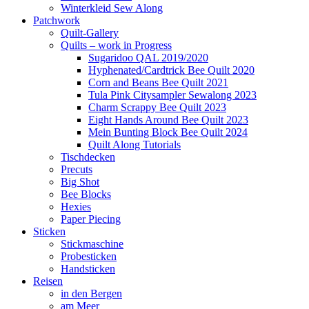
Winterkleid Sew Along
Patchwork
Quilt-Gallery
Quilts – work in Progress
Sugaridoo QAL 2019/2020
Hyphenated/Cardtrick Bee Quilt 2020
Corn and Beans Bee Quilt 2021
Tula Pink Citysampler Sewalong 2023
Charm Scrappy Bee Quilt 2023
Eight Hands Around Bee Quilt 2023
Mein Bunting Block Bee Quilt 2024
Quilt Along Tutorials
Tischdecken
Precuts
Big Shot
Bee Blocks
Hexies
Paper Piecing
Sticken
Stickmaschine
Probesticken
Handsticken
Reisen
in den Bergen
am Meer