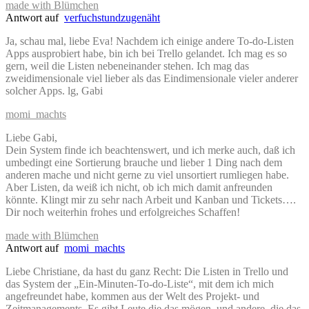
made with Blümchen
Antwort auf
verfuchstundzugenäht
Ja, schau mal, liebe Eva! Nachdem ich einige andere To-do-Listen
Apps ausprobiert habe, bin ich bei Trello gelandet. Ich mag es so
gern, weil die Listen nebeneinander stehen. Ich mag das
zweidimensionale viel lieber als das Eindimensionale vieler anderer
solcher Apps. lg, Gabi
momi_machts
Liebe Gabi,
Dein System finde ich beachtenswert, und ich merke auch, daß ich
umbedingt eine Sortierung brauche und lieber 1 Ding nach dem
anderen mache und nicht gerne zu viel unsortiert rumliegen habe.
Aber Listen, da weiß ich nicht, ob ich mich damit anfreunden
könnte. Klingt mir zu sehr nach Arbeit und Kanban und Tickets….
Dir noch weiterhin frohes und erfolgreiches Schaffen!
made with Blümchen
Antwort auf
momi_machts
Liebe Christiane, da hast du ganz Recht: Die Listen in Trello und
das System der „Ein-Minuten-To-do-Liste“, mit dem ich mich
angefreundet habe, kommen aus der Welt des Projekt- und
Zeitmanagements. Es gibt Leute die das mögen, und andere, die das