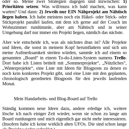
oder so. Meine zwei Strategien dagegen sind inzwischen:
1)
Prioritäten setzen
: Was will/muss ich bald machen, was kann
warten? Und dann:
2) Jeweils nur EIN Nähprojekt am Nähtisch
liegen haben
. Ich habe meistens noch ein Häkel- oder Strick- oder
Stickprojekt parallel laufen, mit dem ich gerne auf der Couch im
Wohnzimmer rumlümmle, aber am Nähtisch und in seiner
Umgebung darf nur immer ein Projekt liegen, nämlich das nächste.
Aber wie entscheide ich, was als nächstes dran ist? Alle Projekte
und Ideen, die sonst in meinem Kopf herumflattern und sich um
meine Aufmerksamkeit streiten würden, sammle ich auf einem so
genannten „Board“ in einem To-do-Listen-System namens
Trello
.
Dort habe ich Listen betitelt mit „Sommerprojekte“, „Nützliches“,
„Winterprojekte“, eine Liste mit Ideen für Blogposts zu denen es
noch kein konkretes Projekt gibt, und eine Liste mit den geplanten,
chronologisch geordneten Blogposts für den jeweils laufenden
Monat.
Mein Handarbeits- und Blog-Board auf Trello
Ständig kommen neue Ideen dazu, andere erledige ich, weitere
lösche ich nach einiger Zeit wieder, wenn sie schon zu lange am
Board rumlungern und mich eigentlich gar nicht mehr interessieren.
(Insofern habe ich keine wirklich alten UFOs. Die sind schon lange