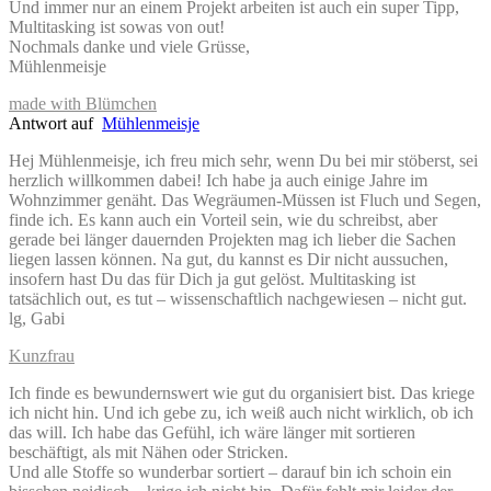
Und immer nur an einem Projekt arbeiten ist auch ein super Tipp,
Multitasking ist sowas von out!
Nochmals danke und viele Grüsse,
Mühlenmeisje
made with Blümchen
Antwort auf
Mühlenmeisje
Hej Mühlenmeisje, ich freu mich sehr, wenn Du bei mir stöberst, sei
herzlich willkommen dabei! Ich habe ja auch einige Jahre im
Wohnzimmer genäht. Das Wegräumen-Müssen ist Fluch und Segen,
finde ich. Es kann auch ein Vorteil sein, wie du schreibst, aber
gerade bei länger dauernden Projekten mag ich lieber die Sachen
liegen lassen können. Na gut, du kannst es Dir nicht aussuchen,
insofern hast Du das für Dich ja gut gelöst. Multitasking ist
tatsächlich out, es tut – wissenschaftlich nachgewiesen – nicht gut.
lg, Gabi
Kunzfrau
Ich finde es bewundernswert wie gut du organisiert bist. Das kriege
ich nicht hin. Und ich gebe zu, ich weiß auch nicht wirklich, ob ich
das will. Ich habe das Gefühl, ich wäre länger mit sortieren
beschäftigt, als mit Nähen oder Stricken.
Und alle Stoffe so wunderbar sortiert – darauf bin ich schoin ein