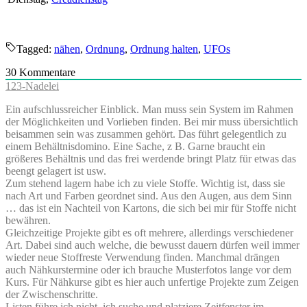
Tagged:
nähen
,
Ordnung
,
Ordnung halten
,
UFOs
30
Kommentare
123-Nadelei
Ein aufschlussreicher Einblick. Man muss sein System im Rahmen
der Möglichkeiten und Vorlieben finden. Bei mir muss übersichtlich
beisammen sein was zusammen gehört. Das führt gelegentlich zu
einem Behältnisdomino. Eine Sache, z B. Garne braucht ein
größeres Behältnis und das frei werdende bringt Platz für etwas das
beengt gelagert ist usw.
Zum stehend lagern habe ich zu viele Stoffe. Wichtig ist, dass sie
nach Art und Farben geordnet sind. Aus den Augen, aus dem Sinn
… das ist ein Nachteil von Kartons, die sich bei mir für Stoffe nicht
bewähren.
Gleichzeitige Projekte gibt es oft mehrere, allerdings verschiedener
Art. Dabei sind auch welche, die bewusst dauern dürfen weil immer
wieder neue Stoffreste Verwendung finden. Manchmal drängen
auch Nähkurstermine oder ich brauche Musterfotos lange vor dem
Kurs. Für Nähkurse gibt es hier auch unfertige Projekte zum Zeigen
der Zwischenschritte.
Listen führe ich nicht, ich suche und platziere Zeitfenster im