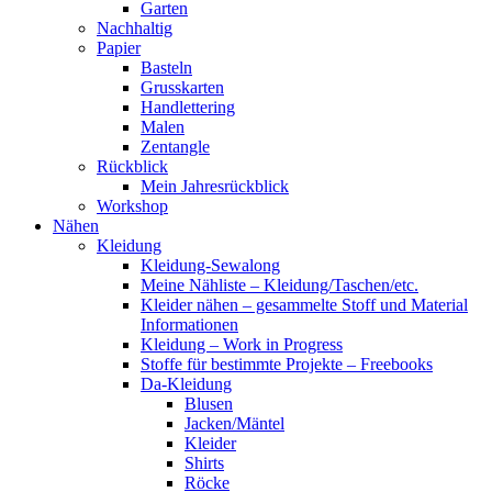
Garten
Nachhaltig
Papier
Basteln
Grusskarten
Handlettering
Malen
Zentangle
Rückblick
Mein Jahresrückblick
Workshop
Nähen
Kleidung
Kleidung-Sewalong
Meine Nähliste – Kleidung/Taschen/etc.
Kleider nähen – gesammelte Stoff und Material
Informationen
Kleidung – Work in Progress
Stoffe für bestimmte Projekte – Freebooks
Da-Kleidung
Blusen
Jacken/Mäntel
Kleider
Shirts
Röcke