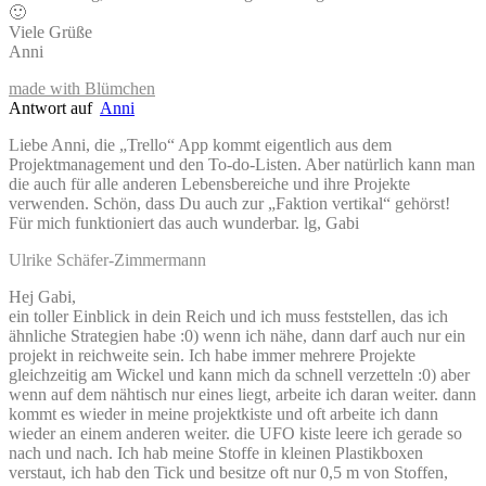
🙂
Viele Grüße
Anni
made with Blümchen
Antwort auf
Anni
Liebe Anni, die „Trello“ App kommt eigentlich aus dem
Projektmanagement und den To-do-Listen. Aber natürlich kann man
die auch für alle anderen Lebensbereiche und ihre Projekte
verwenden. Schön, dass Du auch zur „Faktion vertikal“ gehörst!
Für mich funktioniert das auch wunderbar. lg, Gabi
Ulrike Schäfer-Zimmermann
Hej Gabi,
ein toller Einblick in dein Reich und ich muss feststellen, das ich
ähnliche Strategien habe :0) wenn ich nähe, dann darf auch nur ein
projekt in reichweite sein. Ich habe immer mehrere Projekte
gleichzeitig am Wickel und kann mich da schnell verzetteln :0) aber
wenn auf dem nähtisch nur eines liegt, arbeite ich daran weiter. dann
kommt es wieder in meine projektkiste und oft arbeite ich dann
wieder an einem anderen weiter. die UFO kiste leere ich gerade so
nach und nach. Ich hab meine Stoffe in kleinen Plastikboxen
verstaut, ich hab den Tick und besitze oft nur 0,5 m von Stoffen,