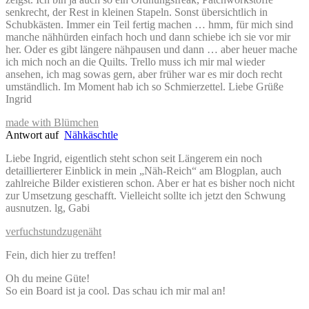
senkrecht, der Rest in kleinen Stapeln. Sonst übersichtlich in
Schubkästen. Immer ein Teil fertig machen … hmm, für mich sind
manche nähhürden einfach hoch und dann schiebe ich sie vor mir
her. Oder es gibt längere nähpausen und dann … aber heuer mache
ich mich noch an die Quilts. Trello muss ich mir mal wieder
ansehen, ich mag sowas gern, aber früher war es mir doch recht
umständlich. Im Moment hab ich so Schmierzettel. Liebe Grüße
Ingrid
made with Blümchen
Antwort auf
Nähkäschtle
Liebe Ingrid, eigentlich steht schon seit Längerem ein noch
detaillierterer Einblick in mein „Näh-Reich“ am Blogplan, auch
zahlreiche Bilder existieren schon. Aber er hat es bisher noch nicht
zur Umsetzung geschafft. Vielleicht sollte ich jetzt den Schwung
ausnutzen. lg, Gabi
verfuchstundzugenäht
Fein, dich hier zu treffen!
Oh du meine Güte!
So ein Board ist ja cool. Das schau ich mir mal an!