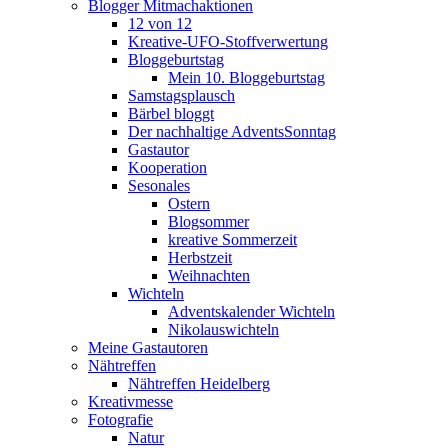
Blogger Mitmachaktionen
12 von 12
Kreative-UFO-Stoffverwertung
Bloggeburtstag
Mein 10. Bloggeburtstag
Samstagsplausch
Bärbel bloggt
Der nachhaltige AdventsSonntag
Gastautor
Kooperation
Sesonales
Ostern
Blogsommer
kreative Sommerzeit
Herbstzeit
Weihnachten
Wichteln
Adventskalender Wichteln
Nikolauswichteln
Meine Gastautoren
Nähtreffen
Nähtreffen Heidelberg
Kreativmesse
Fotografie
Natur