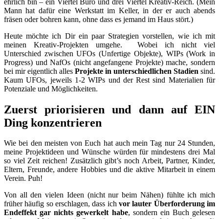
ehrlich bin – ein Viertel Büro und drei Viertel Kreativ-Reich. (Mein
Mann hat dafür eine Werkstatt im Keller, in der er auch abends
fräsen oder bohren kann, ohne dass es jemand im Haus stört.)
Heute möchte ich Dir ein paar Strategien vorstellen, wie ich mit
meinen Kreativ-Projekten umgehe. Wobei ich nicht viel
Unterschied zwischen UFOs (Unfertige Objekte), WIPs (Work in
Progress) und NafOs (nicht angefangene Projekte) mache, sondern
bei mir eigentlich alles
Projekte in unterschiedlichen Stadien
sind.
Kaum UFOs, jeweils 1-2 WIPs und der Rest sind Materialien für
Potenziale und Möglichkeiten.
Zuerst priorisieren und dann auf EIN
Ding konzentrieren
Wie bei den meisten von Euch hat auch mein Tag nur 24 Stunden,
meine Projektideen und Wünsche würden für mindestens drei Mal
so viel Zeit reichen! Zusätzlich gibt’s noch Arbeit, Partner, Kinder,
Eltern, Freunde, andere Hobbies und die aktive Mitarbeit in einem
Verein. Puh!
Von all den vielen Ideen (nicht nur beim Nähen) fühlte ich mich
früher häufig so erschlagen, dass ich
vor lauter Überforderung im
Endeffekt gar nichts gewerkelt habe
, sondern ein Buch gelesen