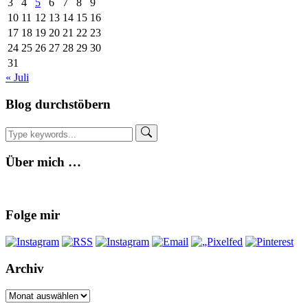
3
4
5
6
7
8
9
8
10
11
12
13
14
15
16
Shirts
17
18
19
20
21
22
23
24
25
26
27
28
29
30
31
« Juli
Blog durchstöbern
Über mich …
Folge mir
Archiv
Archiv