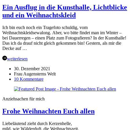
Januar
Ein Ausflug in die Kunsthalle, Lichtblicke
und ein Weihnachtskleid
Ich bin euch noch ein Tragefoto schuldig, vom
Weihnachtskleidsewalong. Aber, wo bitte findet man im Winter –
bei Dauerregen – einen Platz zum Fotografieren? In der Kunsthalle!
Das ich da drauf nicht gleich gekommen bin! Gestern, als mir die
Decke auf …
weiterlesen
30. Dezember 2021
Frau Augensterns Welt
zu
10 Kommentare
Ein
Ausflug
in
Anziehsachen für mich
die
Kunsthalle,
Frohe Weihnachten Euch allen
Lichtblicke
und
ein
Liebeläutend zieht durch Kerzenhelle,
Weihnachtskleid
mild, wie Wälderduft, die Weihnachtszeit,