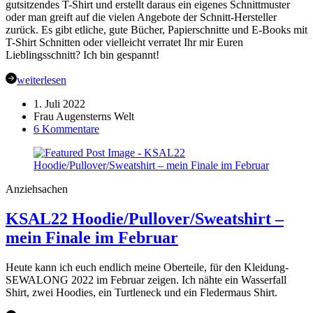
gutsitzendes T-Shirt und erstellt daraus ein eigenes Schnittmuster
oder man greift auf die vielen Angebote der Schnitt-Hersteller
zurück. Es gibt etliche, gute Bücher, Papierschnitte und E-Books mit
T-Shirt Schnitten oder vielleicht verratet Ihr mir Euren
Lieblingsschnitt? Ich bin gespannt!
weiterlesen
1. Juli 2022
Frau Augensterns Welt
zu
6 Kommentare
Kleidung
SEWALONG
2022
Juli
Anziehsachen
START
für
KSAL22 Hoodie/Pullover/Sweatshirt –
T-
Shirts
mein Finale im Februar
&
Tops
Heute kann ich euch endlich meine Oberteile, für den Kleidung-
SEWALONG 2022 im Februar zeigen. Ich nähte ein Wasserfall
Shirt, zwei Hoodies, ein Turtleneck und ein Fledermaus Shirt.