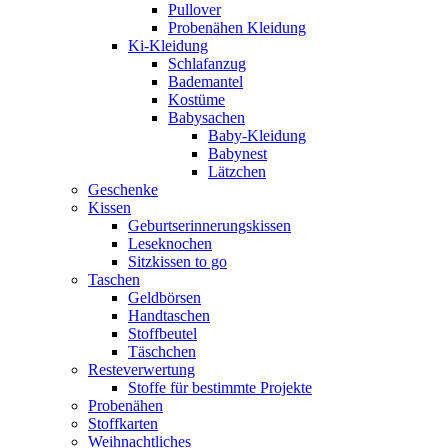
Pullover
Probenähen Kleidung
Ki-Kleidung
Schlafanzug
Bademantel
Kostüme
Babysachen
Baby-Kleidung
Babynest
Lätzchen
Geschenke
Kissen
Geburtserinnerungskissen
Leseknochen
Sitzkissen to go
Taschen
Geldbörsen
Handtaschen
Stoffbeutel
Täschchen
Resteverwertung
Stoffe für bestimmte Projekte
Probenähen
Stoffkarten
Weihnachtliches