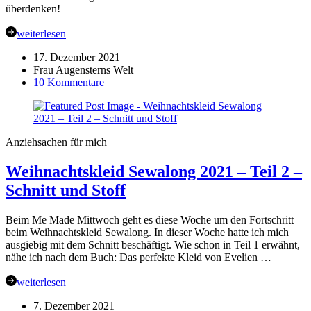
überdenken!
weiterlesen
17. Dezember 2021
Frau Augensterns Welt
zu
10 Kommentare
Weihnachtskleid
Sewalong
2021
–
Anziehsachen für mich
Teil
3
Weihnachtskleid Sewalong 2021 – Teil 2 –
–
Zwischenstand
Schnitt und Stoff
–
Wie
läufts?
Beim Me Made Mittwoch geht es diese Woche um den Fortschritt
beim Weihnachtskleid Sewalong. In dieser Woche hatte ich mich
ausgiebig mit dem Schnitt beschäftigt. Wie schon in Teil 1 erwähnt,
nähe ich nach dem Buch: Das perfekte Kleid von Evelien …
weiterlesen
7. Dezember 2021