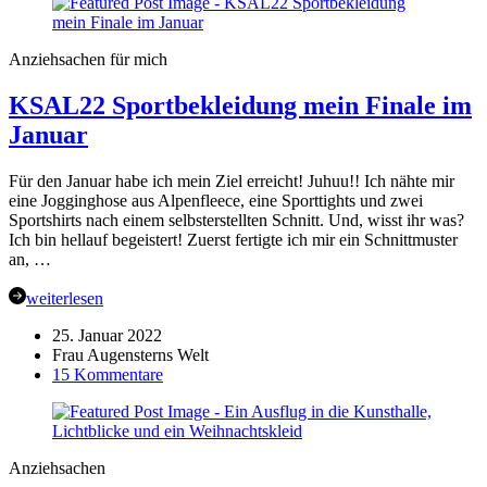
–
mein
Zwischenstand
Anziehsachen für mich
im
Februar
KSAL22 Sportbekleidung mein Finale im
Januar
Für den Januar habe ich mein Ziel erreicht! Juhuu!! Ich nähte mir
eine Jogginghose aus Alpenfleece, eine Sporttights und zwei
Sportshirts nach einem selbsterstellten Schnitt. Und, wisst ihr was?
Ich bin hellauf begeistert! Zuerst fertigte ich mir ein Schnittmuster
an, …
weiterlesen
25. Januar 2022
Frau Augensterns Welt
zu
15 Kommentare
KSAL22
Sportbekleidung
mein
Finale
Anziehsachen
im