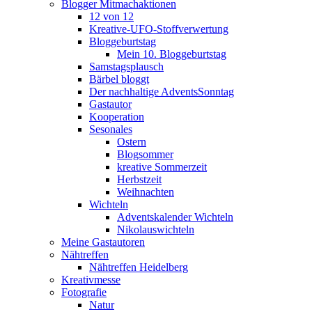
Blogger Mitmachaktionen
12 von 12
Kreative-UFO-Stoffverwertung
Bloggeburtstag
Mein 10. Bloggeburtstag
Samstagsplausch
Bärbel bloggt
Der nachhaltige AdventsSonntag
Gastautor
Kooperation
Sesonales
Ostern
Blogsommer
kreative Sommerzeit
Herbstzeit
Weihnachten
Wichteln
Adventskalender Wichteln
Nikolauswichteln
Meine Gastautoren
Nähtreffen
Nähtreffen Heidelberg
Kreativmesse
Fotografie
Natur