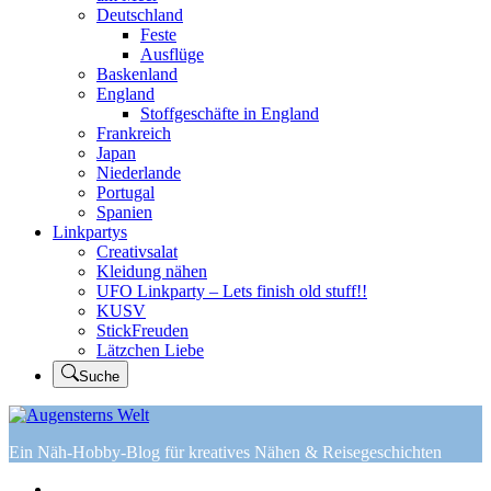
Deutschland
Feste
Ausflüge
Baskenland
England
Stoffgeschäfte in England
Frankreich
Japan
Niederlande
Portugal
Spanien
Linkpartys
Creativsalat
Kleidung nähen
UFO Linkparty – Lets finish old stuff!!
KUSV
StickFreuden
Lätzchen Liebe
Suche
Ein Näh-Hobby-Blog für kreatives Nähen & Reisegeschichten
Home