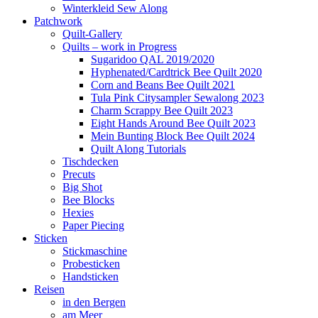
Winterkleid Sew Along
Patchwork
Quilt-Gallery
Quilts – work in Progress
Sugaridoo QAL 2019/2020
Hyphenated/Cardtrick Bee Quilt 2020
Corn and Beans Bee Quilt 2021
Tula Pink Citysampler Sewalong 2023
Charm Scrappy Bee Quilt 2023
Eight Hands Around Bee Quilt 2023
Mein Bunting Block Bee Quilt 2024
Quilt Along Tutorials
Tischdecken
Precuts
Big Shot
Bee Blocks
Hexies
Paper Piecing
Sticken
Stickmaschine
Probesticken
Handsticken
Reisen
in den Bergen
am Meer