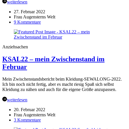
weiterlesen
27. Februar 2022
Frau Augensterns Welt
zu
9 Kommentare
KSAL22
Hoodie/Pullover/Sweatshirt
–
mein
Anziehsachen
Finale
im
KSAL22 – mein Zwischenstand im
Februar
Februar
Mein Zwischenstandsbericht beim Kleidung-SEWALONG-2022.
Ich bin noch nicht fertig, aber es macht riesig Spaß sich selbst
Kleidung zu nähen und auch für die eigene Größe anzupassen.
weiterlesen
20. Februar 2022
Frau Augensterns Welt
zu
3 Kommentare
KSAL22