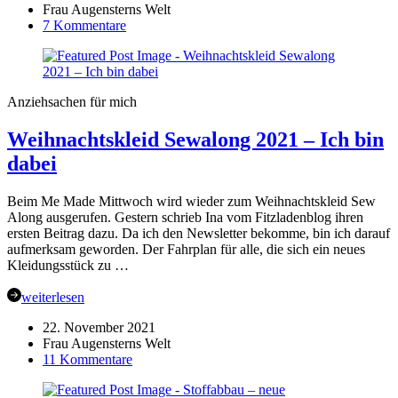
Frau Augensterns Welt
zu
7 Kommentare
Weihnachtskleid
Sewalong
2021
–
Anziehsachen für mich
Teil
2
Weihnachtskleid Sewalong 2021 – Ich bin
–
Schnitt
dabei
und
Stoff
Beim Me Made Mittwoch wird wieder zum Weihnachtskleid Sew
Along ausgerufen. Gestern schrieb Ina vom Fitzladenblog ihren
ersten Beitrag dazu. Da ich den Newsletter bekomme, bin ich darauf
aufmerksam geworden. Der Fahrplan für alle, die sich ein neues
Kleidungsstück zu …
weiterlesen
22. November 2021
Frau Augensterns Welt
zu
11 Kommentare
Weihnachtskleid
Sewalong