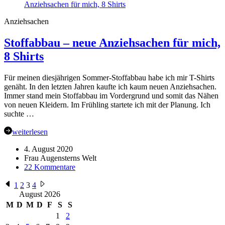
2021
–
Anziehsachen
Ich
bin
Stoffabbau – neue Anziehsachen für mich,
dabei
8 Shirts
Für meinen diesjährigen Sommer-Stoffabbau habe ich mir T-Shirts
genäht. In den letzten Jahren kaufte ich kaum neuen Anziehsachen.
Immer stand mein Stoffabbau im Vordergrund und somit das Nähen
von neuen Kleidern. Im Frühling startete ich mit der Planung. Ich
suchte …
weiterlesen
4. August 2020
Frau Augensterns Welt
zu
22 Kommentare
Stoffabbau
Seitennummerierung
–
1
2
3
4
neue
August 2026
der
Anziehsachen
M
D
M
D
F
S
S
Beiträge
für
1
2
mich,