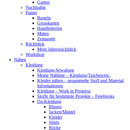
Garten
Nachhaltig
Papier
Basteln
Grusskarten
Handlettering
Malen
Zentangle
Rückblick
Mein Jahresrückblick
Workshop
Nähen
Kleidung
Kleidung-Sewalong
Meine Nähliste – Kleidung/Taschen/etc.
Kleider nähen – gesammelte Stoff und Material
Informationen
Kleidung – Work in Progress
Stoffe für bestimmte Projekte – Freebooks
Da-Kleidung
Blusen
Jacken/Mäntel
Kleider
Shirts
Röcke